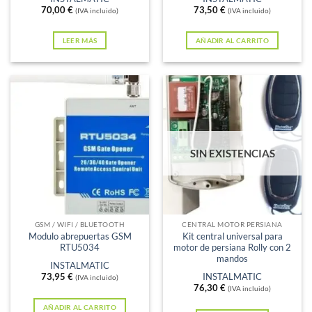
70,00
€
73,50
€
(IVA incluido)
(IVA incluido)
LEER MÁS
AÑADIR AL CARRITO
SIN EXISTENCIAS
GSM / WIFI / BLUETOOTH
CENTRAL MOTOR PERSIANA
Modulo abrepuertas GSM
Kit central universal para
RTU5034
motor de persiana Rolly con 2
mandos
INSTALMATIC
73,95
€
INSTALMATIC
(IVA incluido)
76,30
€
(IVA incluido)
AÑADIR AL CARRITO