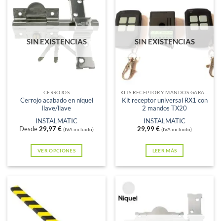
múltiples
variantes.
Las
SIN EXISTENCIAS
SIN EXISTENCIAS
opciones
se
pueden
elegir
en
CERROJOS
KITS RECEPTOR Y MANDOS GARAJE
Cerrojo acabado en níquel
Kit receptor universal RX1 con
la
llave/llave
2 mandos TX20
página
INSTALMATIC
INSTALMATIC
de
Desde
29,97
€
29,99
€
(IVA incluido)
(IVA incluido)
producto
VER OPCIONES
LEER MÁS
Este
producto
tiene
múltiples
variantes.