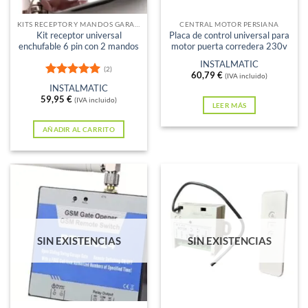
elegir
en
KITS RECEPTOR Y MANDOS GARAJE
CENTRAL MOTOR PERSIANA
Kit receptor universal
Placa de control universal para
la
enchufable 6 pin con 2 mandos
motor puerta corredera 230v
página
INSTALMATIC
(2)
de
60,79
€
(IVA incluido)
Valorado
INSTALMATIC
producto
con
5
de 5
59,95
€
(IVA incluido)
LEER MÁS
AÑADIR AL CARRITO
SIN EXISTENCIAS
SIN EXISTENCIAS