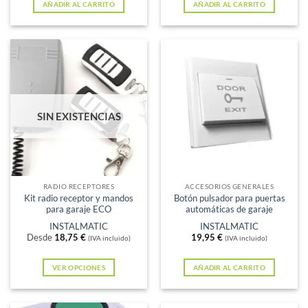
AÑADIR AL CARRITO
AÑADIR AL CARRITO
SIN EXISTENCIAS
RADIO RECEPTORES
ACCESORIOS GENERALES
Kit radio receptor y mandos
Botón pulsador para puertas
para garaje ECO
automáticas de garaje
INSTALMATIC
INSTALMATIC
Desde
18,75
€
19,95
€
(IVA incluido)
(IVA incluido)
VER OPCIONES
AÑADIR AL CARRITO
Este
producto