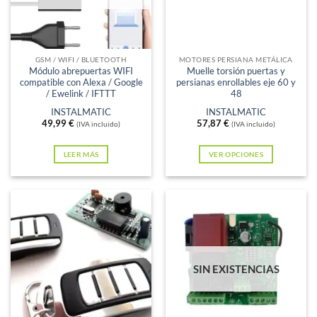
GSM / WIFI / BLUETOOTH
MOTORES PERSIANA METÁLICA
Módulo abrepuertas WIFI
Muelle torsión puertas y
compatible con Alexa / Google
persianas enrollables eje 60 y
/ Ewelink / IFTTT
48
INSTALMATIC
INSTALMATIC
49,99
€
57,87
€
(IVA incluido)
(IVA incluido)
LEER MÁS
VER OPCIONES
Este
producto
tiene
múltiples
variantes.
Las
SIN EXISTENCIAS
opciones
se
pueden