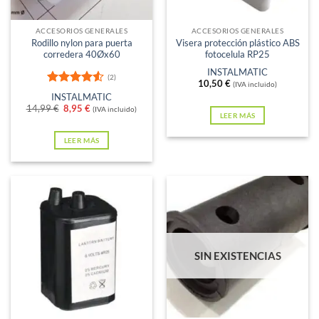
elegir
en
ACCESORIOS GENERALES
ACCESORIOS GENERALES
Rodillo nylon para puerta
Visera protección plástico ABS
la
corredera 40Øx60
fotocelula RP25
página
INSTALMATIC
(2)
de
10,50
€
(IVA incluido)
Valorado
INSTALMATIC
producto
con
4.5
El
El
14,99
€
8,95
€
(IVA incluido)
de 5
LEER MÁS
precio
precio
original
actual
era:
es:
LEER MÁS
14,99 €.
8,95 €.
SIN EXISTENCIAS