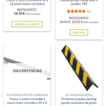
la
12 acero motor corredera
canales TX4
página
INSTALMATIC
(14)
de
14,70
€
(IVA incluido)
Valorado
INSTALMATIC
producto
con
4.86
El
El
18,95
€
14,95
€
(IVA incluido)
de 5
AÑADIR AL CARRITO
precio
precio
original
actual
era:
es:
LEER MÁS
18,95 €.
14,95 €.
SIN EXISTENCIAS
ACCESORIOS MOTOR CORREDERA
ACCESORIOS PARKING
Tramo 1 metro cremallera
Protector esquina parking
acero motor corredera 30 x 8
garaje cantonera de goma