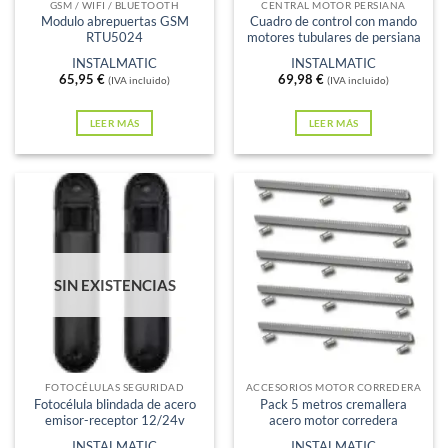
GSM / WIFI / BLUETOOTH
CENTRAL MOTOR PERSIANA
Modulo abrepuertas GSM
Cuadro de control con mando
RTU5024
motores tubulares de persiana
INSTALMATIC
INSTALMATIC
65,95
€
69,98
€
(IVA incluido)
(IVA incluido)
LEER MÁS
LEER MÁS
SIN EXISTENCIAS
FOTOCÉLULAS SEGURIDAD
ACCESORIOS MOTOR CORREDERA
Fotocélula blindada de acero
Pack 5 metros cremallera
emisor-receptor 12/24v
acero motor corredera
INSTALMATIC
INSTALMATIC