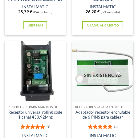
de
INSTALMATIC
INSTALMATIC
25,79
€
26,20
€
producto
(IVA incluido)
(IVA incluido)
LEER MÁS
AÑADIR AL CARRITO
SIN EXISTENCIAS
RECEPTORES PARA MANDOS DE GARAJE
RECEPTORES PARA MANDOS DE GARAJE
Receptor universal rolling code
Adaptador receptor enchufable
1 canal 433,92Mhz
de 6 PINS para cablear
(1)
(1)
Valorado
Valorado
INSTALMATIC
INSTALMATIC