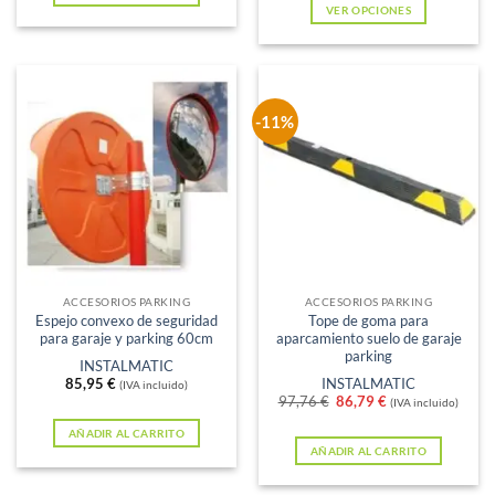
VER OPCIONES
Este
producto
tiene
múltiples
-11%
variantes.
Las
opciones
se
pueden
elegir
en
ACCESORIOS PARKING
ACCESORIOS PARKING
Espejo convexo de seguridad
Tope de goma para
la
para garaje y parking 60cm
aparcamiento suelo de garaje
página
parking
INSTALMATIC
de
85,95
€
INSTALMATIC
(IVA incluido)
El
El
97,76
€
86,79
€
(IVA incluido)
producto
precio
precio
original
actual
AÑADIR AL CARRITO
era:
es:
AÑADIR AL CARRITO
97,76 €.
86,79 €.