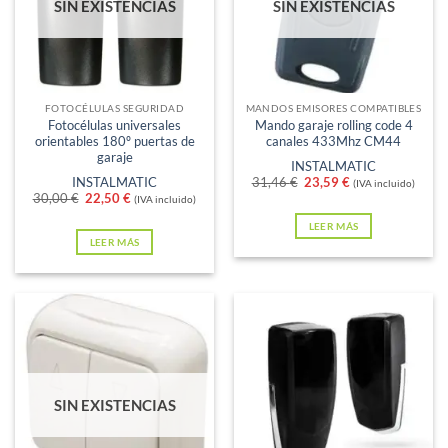
SIN EXISTENCIAS
SIN EXISTENCIAS
opciones
se
pueden
elegir
en
FOTOCÉLULAS SEGURIDAD
MANDOS EMISORES COMPATIBLES
Fotocélulas universales
Mando garaje rolling code 4
la
orientables 180º puertas de
canales 433Mhz CM44
página
garaje
INSTALMATIC
de
El
El
INSTALMATIC
31,46
€
23,59
€
(IVA incluido)
precio
precio
El
El
30,00
€
22,50
€
(IVA incluido)
producto
original
actual
precio
precio
era:
es:
original
actual
LEER MÁS
31,46 €.
23,59 €.
era:
es:
LEER MÁS
30,00 €.
22,50 €.
SIN EXISTENCIAS