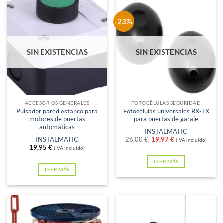
tiene
múltiples
-23%
variantes.
Las
SIN EXISTENCIAS
SIN EXISTENCIAS
opciones
se
pueden
elegir
en
ACCESORIOS GENERALES
FOTOCÉLULAS SEGURIDAD
Pulsador pared estanco para
Fotocelulas universales RX-TX
la
motores de puertas
para puertas de garaje
página
automáticas
INSTALMATIC
de
El
El
INSTALMATIC
26,00
€
19,97
€
(IVA incluido)
precio
precio
19,95
€
(IVA incluido)
producto
original
actual
era:
es:
LEER MÁS
26,00 €.
19,97 €.
LEER MÁS