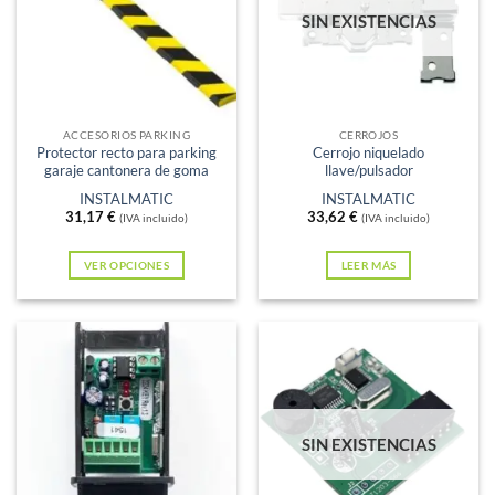
Las
SIN EXISTENCIAS
opciones
se
pueden
elegir
en
ACCESORIOS PARKING
CERROJOS
Protector recto para parking
Cerrojo niquelado
la
garaje cantonera de goma
llave/pulsador
página
INSTALMATIC
INSTALMATIC
de
31,17
€
33,62
€
(IVA incluido)
(IVA incluido)
producto
VER OPCIONES
LEER MÁS
Este
producto
tiene
múltiples
variantes.
Las
SIN EXISTENCIAS
opciones
se