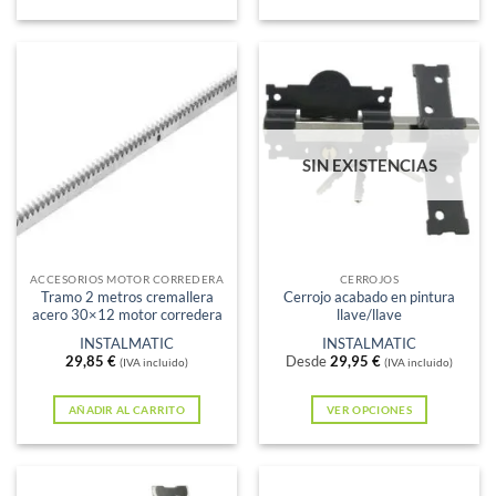
SIN EXISTENCIAS
ACCESORIOS MOTOR CORREDERA
CERROJOS
Tramo 2 metros cremallera
Cerrojo acabado en pintura
acero 30×12 motor corredera
llave/llave
INSTALMATIC
INSTALMATIC
29,85
€
Desde
29,95
€
(IVA incluido)
(IVA incluido)
AÑADIR AL CARRITO
VER OPCIONES
Este
producto
tiene