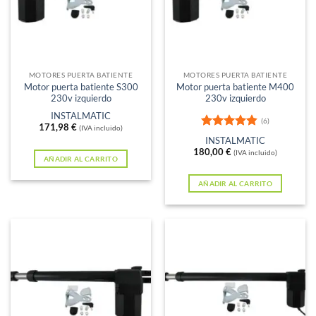
MOTORES PUERTA BATIENTE
MOTORES PUERTA BATIENTE
Motor puerta batiente S300
Motor puerta batiente M400
230v izquierdo
230v izquierdo
INSTALMATIC
(6)
171,98
€
(IVA incluido)
Valorado
INSTALMATIC
con
4.83
180,00
€
(IVA incluido)
de 5
AÑADIR AL CARRITO
AÑADIR AL CARRITO