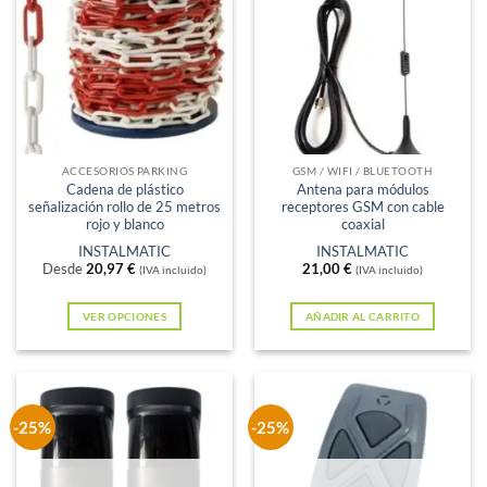
ACCESORIOS PARKING
GSM / WIFI / BLUETOOTH
Cadena de plástico
Antena para módulos
señalización rollo de 25 metros
receptores GSM con cable
rojo y blanco
coaxial
INSTALMATIC
INSTALMATIC
Desde
20,97
€
21,00
€
(IVA incluido)
(IVA incluido)
VER OPCIONES
AÑADIR AL CARRITO
Este
producto
tiene
múltiples
-25%
-25%
variantes.
Las