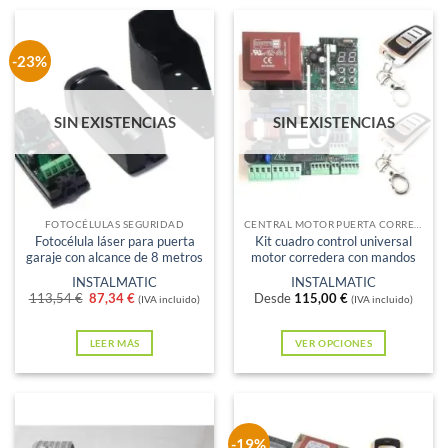
-23%
SIN EXISTENCIAS
SIN EXISTENCIAS
FOTOCÉLULAS SEGURIDAD
CENTRAL MOTOR PUERTA CORREDERA
Fotocélula láser para puerta
Kit cuadro control universal
garaje con alcance de 8 metros
motor corredera con mandos
INSTALMATIC
INSTALMATIC
El
El
113,54
€
87,34
€
Desde
115,00
€
(IVA incluido)
(IVA incluido)
precio
precio
original
actual
era:
es:
LEER MÁS
VER OPCIONES
113,54 €.
87,34 €.
Este
producto
tiene
múltiples
-19%