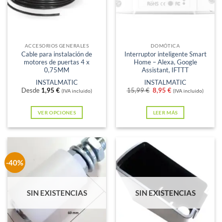
ACCESORIOS GENERALES
DOMÓTICA
Cable para instalación de
Interruptor inteligente Smart
motores de puertas 4 x
Home – Alexa, Google
0,75MM
Assistant, IFTTT
INSTALMATIC
INSTALMATIC
El
El
Desde
1,95
€
15,99
€
8,95
€
(IVA incluido)
(IVA incluido)
precio
precio
original
actual
era:
es:
VER OPCIONES
LEER MÁS
15,99 €.
8,95 €.
Este
producto
tiene
múltiples
-40%
variantes.
Las
SIN EXISTENCIAS
SIN EXISTENCIAS
opciones
se
pueden