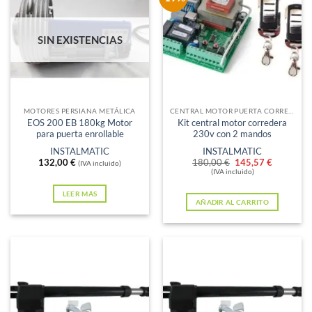
variantes.
Las
SIN EXISTENCIAS
opciones
se
pueden
elegir
en
MOTORES PERSIANA METÁLICA
CENTRAL MOTOR PUERTA CORREDERA
EOS 200 EB 180kg Motor
Kit central motor corredera
la
para puerta enrollable
230v con 2 mandos
página
INSTALMATIC
INSTALMATIC
de
El
El
132,00
€
180,00
€
145,57
€
(IVA incluido)
precio
precio
(IVA incluido)
producto
original
actual
era:
es:
LEER MÁS
AÑADIR AL CARRITO
180,00 €.
145,57 €