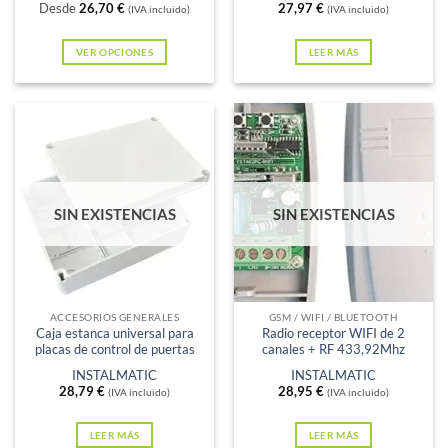
con
5
de 5
con
5
de 5
Desde
26,70
€
27,97
€
(IVA incluido)
(IVA incluido)
VER OPCIONES
LEER MÁS
Este
producto
tiene
múltiples
variantes.
Las
SIN EXISTENCIAS
SIN EXISTENCIAS
opciones
se
pueden
elegir
en
ACCESORIOS GENERALES
GSM / WIFI / BLUETOOTH
Caja estanca universal para
Radio receptor WIFI de 2
la
placas de control de puertas
canales + RF 433,92Mhz
página
INSTALMATIC
INSTALMATIC
de
28,79
€
28,95
€
(IVA incluido)
(IVA incluido)
producto
LEER MÁS
LEER MÁS