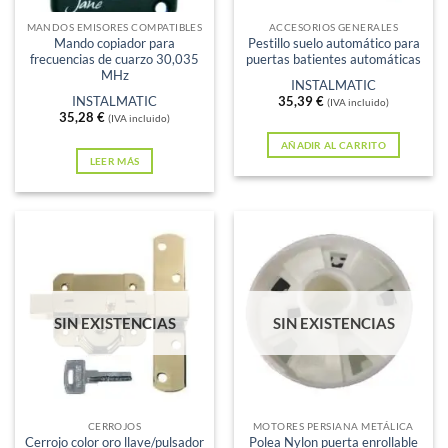
elegir
en
MANDOS EMISORES COMPATIBLES
ACCESORIOS GENERALES
Mando copiador para
Pestillo suelo automático para
la
frecuencias de cuarzo 30,035
puertas batientes automáticas
página
MHz
INSTALMATIC
de
INSTALMATIC
35,39
€
(IVA incluido)
35,28
€
(IVA incluido)
producto
AÑADIR AL CARRITO
LEER MÁS
SIN EXISTENCIAS
SIN EXISTENCIAS
CERROJOS
MOTORES PERSIANA METÁLICA
Cerrojo color oro llave/pulsador
Polea Nylon puerta enrollable