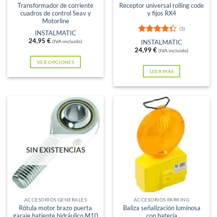
Transformador de corriente
Receptor universal rolling code
cuadros de control Seav y
y fijos RX4
Motorline
(3)
INSTALMATIC
Valorado
24,95
€
(IVA incluido)
INSTALMATIC
con
4.33
24,99
€
(IVA incluido)
de 5
VER OPCIONES
LEER MÁS
Este
producto
tiene
múltiples
variantes.
Las
opciones
SIN EXISTENCIAS
se
pueden
elegir
en
ACCESORIOS GENERALES
ACCESORIOS PARKING
la
Rótula motor brazo puerta
Baliza señalización luminosa
página
garaje batiente hidráulico M10
con batería