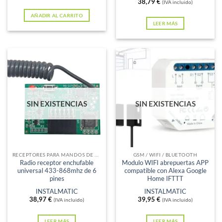
38,79
€
(IVA incluido)
AÑADIR AL CARRITO
LEER MÁS
SIN EXISTENCIAS
SIN EXISTENCIAS
RECEPTORES PARA MANDOS DE GARAJE
GSM / WIFI / BLUETOOTH
Radio receptor enchufable
Modulo WIFI abrepuertas APP
universal 433-868mhz de 6
compatible con Alexa Google
pines
Home IFTTT
INSTALMATIC
INSTALMATIC
38,97
€
39,95
€
(IVA incluido)
(IVA incluido)
LEER MÁS
LEER MÁS