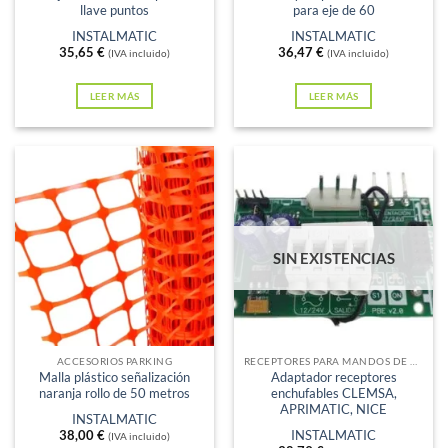
llave puntos
para eje de 60
INSTALMATIC
INSTALMATIC
35,65
€
36,47
€
(IVA incluido)
(IVA incluido)
LEER MÁS
LEER MÁS
SIN EXISTENCIAS
ACCESORIOS PARKING
RECEPTORES PARA MANDOS DE GARAJE
Malla plástico señalización
Adaptador receptores
naranja rollo de 50 metros
enchufables CLEMSA,
APRIMATIC, NICE
INSTALMATIC
38,00
€
INSTALMATIC
(IVA incluido)