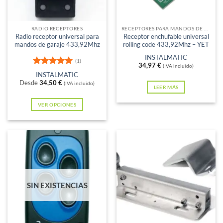
pueden
elegir
en
RADIO RECEPTORES
RECEPTORES PARA MANDOS DE GARAJE
Radio receptor universal para
Receptor enchufable universal
la
mandos de garaje 433,92Mhz
rolling code 433,92Mhz – YET
página
INSTALMATIC
(1)
de
34,97
€
(IVA incluido)
Valorado
INSTALMATIC
producto
con
5
de 5
Desde
34,50
€
(IVA incluido)
LEER MÁS
VER OPCIONES
Este
producto
tiene
múltiples
variantes.
Las
SIN EXISTENCIAS
opciones
se
pueden