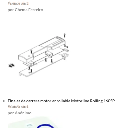
Valorado con
5
de 5
por Chema Ferreiro
Finales de carrera motor enrollable Motorline Rolling 160SP
Valorado con
4
de 5
por Anónimo