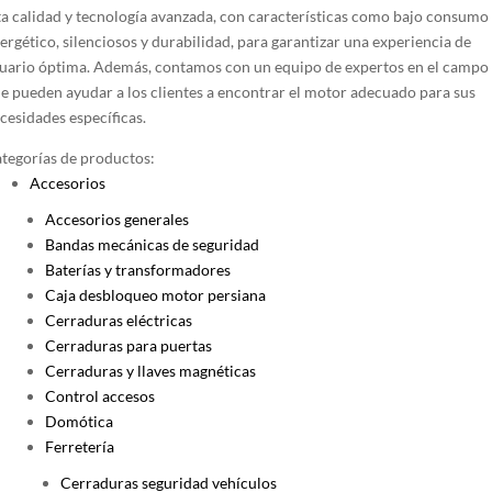
e
ta calidad y tecnología avanzada, con características como bajo consumo
iples
ergético, silenciosos y durabilidad, para garantizar una experiencia de
antes.
uario óptima. Además, contamos con un equipo de expertos en el campo
e pueden ayudar a los clientes a encontrar el motor adecuado para sus
ones
cesidades específicas.
tegorías de productos:
den
Accesorios
ir
Accesorios generales
Bandas mecánicas de seguridad
Baterías y transformadores
na
Caja desbloqueo motor persiana
Cerraduras eléctricas
ucto
Cerraduras para puertas
Cerraduras y llaves magnéticas
Control accesos
Domótica
Ferretería
Cerraduras seguridad vehículos