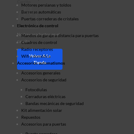
Carrito
Motores persianas y toldos
Barreras automáticas
Puertas correderas de cristales
Electrónica de control
No hay productos en el
Mandos de garaje a distancia para puertas
carrito.
Cuadros de control
Radio receptores
Volver A La
Wifi y domótica
Tienda
Accesorios automatismos
Accesorios generales
Accesorios de seguridad
Fotocélulas
Cerraduras eléctricas
Bandas mecánicas de seguridad
Kit alimentación solar
Repuestos
Accesorios para puertas
Puerta corredera