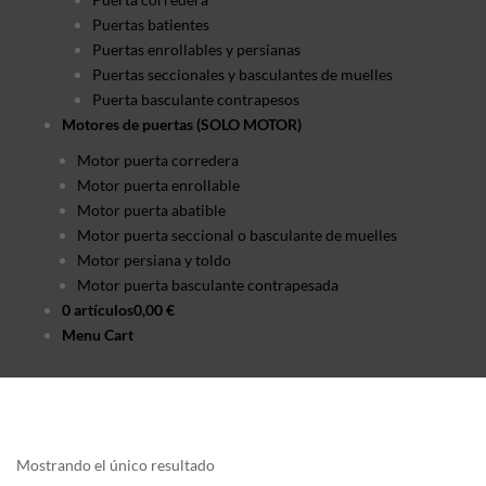
Puertas batientes
Puertas enrollables y persianas
Puertas seccionales y basculantes de muelles
Puerta basculante contrapesos
Motores de puertas (SOLO MOTOR)
Motor puerta corredera
Motor puerta enrollable
Motor puerta abatible
Motor puerta seccional o basculante de muelles
Motor persiana y toldo
Motor puerta basculante contrapesada
0 artículos
0,00 €
Menu Cart
Inicio
/
Motores de puertas (KITS)
/
Motores puertas basculantes
contrapesadas
Mostrando el único resultado