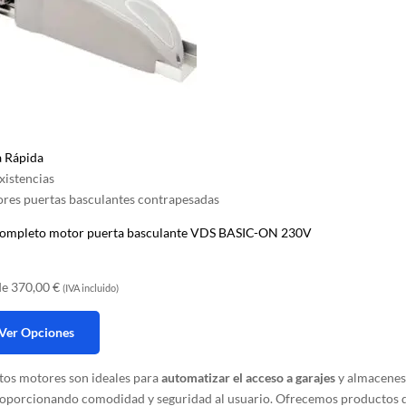
a Rápida
xistencias
res puertas basculantes contrapesadas
completo motor puerta basculante VDS BASIC-ON 230V
de
370,00
€
(IVA incluido)
Ver Opciones
tos motores son ideales para
automatizar el acceso a garajes
y almacenes
ucto
oporcionando comodidad y seguridad al usuario. Ofrecemos productos 