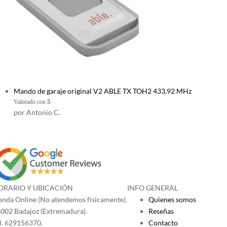
Mando de garaje original V2 ABLE TX TOH2 433,92 MHz
Valorado con
5
de 5
por Antonio C.
ORARIO Y UBICACIÓN
INFO GENERAL
enda Online (No atendemos físicamente).
Quienes somos
002 Badajoz (Extremadura).
Reseñas
l. 629156370.
Contacto