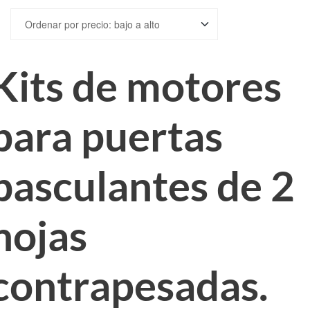
Kits de motores
para puertas
basculantes de 2
hojas
contrapesadas.