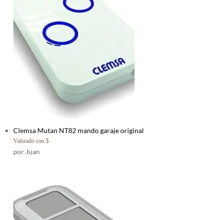
Clemsa Mutan NT82 mando garaje original
Valorado con
5
de 5
por Juan