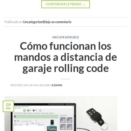
CONTINUAR LEYENDO
→
Publicado en
Uncategorized
Deje un comentario
UNCATEGORIZED
Cómo funcionan los
mandos a distancia de
garaje rolling code
POSTED ON
09/04/2023
BY
ADMIN
09
Abr