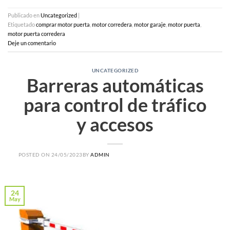
Publicado en
Uncategorized
|
Etiquetado
comprar motor puerta
,
motor corredera
,
motor garaje
,
motor puerta
,
motor puerta corredera
Deje un comentario
UNCATEGORIZED
Barreras automáticas
para control de tráfico
y accesos
POSTED ON
24/05/2023
BY
ADMIN
24
May