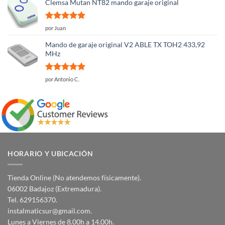
5
Clemsa Mutan NT82 mando garaje original
Valorado
por Juan
con
5
de 5
Mando de garaje original V2 ABLE TX TOH2 433,92
MHz
Valorado
por Antonio C.
con
5
de 5
HORARIO Y UBICACIÓN
Tienda Online (No atendemos físicamente).
06002 Badajoz (Extremadura).
Tel. 629156370.
instalmaticsur@gmail.com.
Lunes a Viernes de 8.00h a 14.00h.