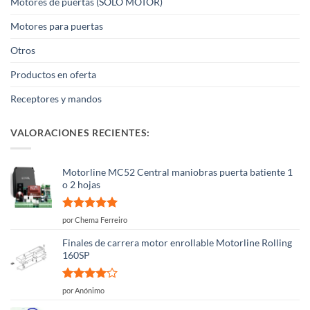
Motores de puertas (SOLO MOTOR)
Motores para puertas
Otros
Productos en oferta
Receptores y mandos
VALORACIONES RECIENTES:
Motorline MC52 Central maniobras puerta batiente 1
o 2 hojas
Valorado
por Chema Ferreiro
con
5
de 5
Finales de carrera motor enrollable Motorline Rolling
160SP
Valorado
por Anónimo
con
4
de