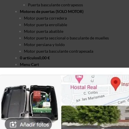
Puerta basculante contrapesos
Motores de puertas (SOLO MOTOR)
Motor puerta corredera
Motor puerta enrollable
Motor puerta abatible
Motor puerta seccional o basculante de muelles
Motor persiana y toldo
Motor puerta basculante contrapesada
0 artículos
0,00 €
Menu Cart