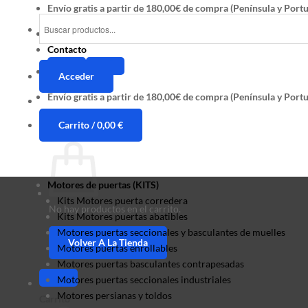
Saltar
Envío gratis a partir de 180,00€ de compra (Península y Portu
al
Seguimiento pedidos
contenido
Contacto
Acceder
Envío gratis a partir de 180,00€ de compra (Península y Portu
Carrito /
0,00
€
Motores de puertas (KITS)
Kits Motores puerta corredera
No hay productos en el carrito.
Kits Motores puertas abatibles
Motores puertas seccionales y basculantes de muelles
Volver A La Tienda
Motores puertas enrollables
Motores puertas basculantes contrapesadas
Motores puertas seccionales industriales
Motores persianas y toldos
Carrito