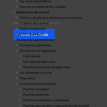
Barreras automáticas
Puertas correderas de cristales
Electrónica de control
Mandos de garaje a distancia para puertas
No hay productos en el carrito.
Cuadros de control
Radio receptores
Wifi y domótica
Volver A La Tienda
Accesorios automatismos
Accesorios generales
Accesorios de seguridad
Fotocélulas
Cerraduras eléctricas
Bandas mecánicas de seguridad
Kit alimentación solar
Repuestos
Accesorios para puertas
Puerta corredera
Puertas batientes
Puertas enrollables y persianas
Puertas seccionales y basculantes de muelles