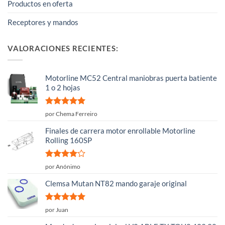
Productos en oferta
Receptores y mandos
VALORACIONES RECIENTES:
Motorline MC52 Central maniobras puerta batiente
1 o 2 hojas
Valorado
por Chema Ferreiro
con
5
de 5
Finales de carrera motor enrollable Motorline
Rolling 160SP
Valorado
por Anónimo
con
4
de
5
Clemsa Mutan NT82 mando garaje original
Valorado
por Juan
con
5
de 5