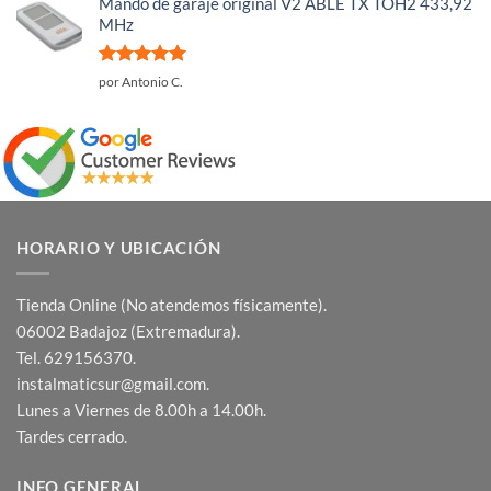
Mando de garaje original V2 ABLE TX TOH2 433,92
MHz
Valorado
por Antonio C.
con
5
de 5
HORARIO Y UBICACIÓN
Tienda Online (No atendemos físicamente).
06002 Badajoz (Extremadura).
Tel. 629156370.
instalmaticsur@gmail.com.
Lunes a Viernes de 8.00h a 14.00h.
Tardes cerrado.
INFO GENERAL