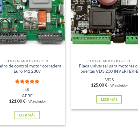
xistencias
Sin existencias
CENTRAL MOTOR BARRERA
CENTRAL MOTOR BARRERA
dro de control motor corredera
Placa universal para motores d
Euro M1 230v
puertas VDS 230 INVERTER-
VDS
125,00
€
(IVA incluido)
Valorado
(3)
con
5
de 5
AERF
LEER MÁS
121,00
€
(IVA incluido)
LEER MÁS