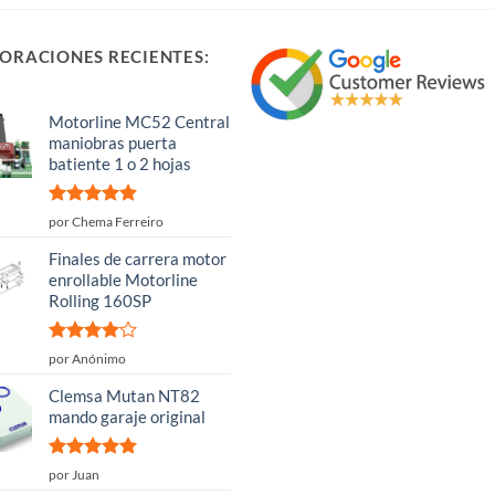
ORACIONES RECIENTES:
Motorline MC52 Central
maniobras puerta
batiente 1 o 2 hojas
Valorado
por Chema Ferreiro
con
5
de 5
Finales de carrera motor
enrollable Motorline
Rolling 160SP
Valorado
por Anónimo
con
4
de
5
Clemsa Mutan NT82
mando garaje original
Valorado
por Juan
con
5
de 5