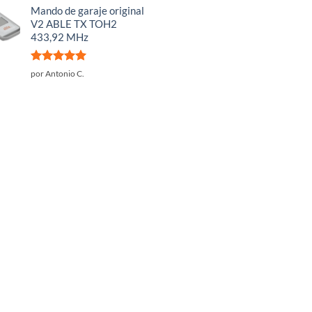
Mando de garaje original
V2 ABLE TX TOH2
433,92 MHz
Valorado
por Antonio C.
con
5
de 5