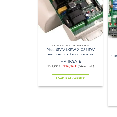
Sin e
CENTRAL MOTOR BARRERA
Placa SEAV LXBW 2102 NEW
motores puertas correderas
Cua
MATIKGATE
El
El
154,88
€
116,16
€
(IVA incluido)
precio
precio
original
actual
era:
es:
AÑADIR AL CARRITO
154,88 €.
116,16 €.