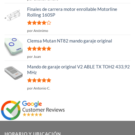
con
5
de 5
Finales de carrera motor enrollable Motorline
Rolling 160SP
Valorado
por Anónimo
con
4
de
5
Clemsa Mutan NT82 mando garaje original
Valorado
por Juan
con
5
de 5
Mando de garaje original V2 ABLE TX TOH2 433,92
MHz
Valorado
por Antonio C.
con
5
de 5
HORARIO Y UBICACIÓN