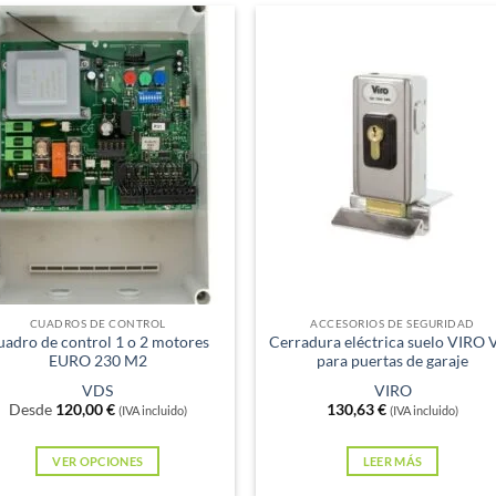
xistencias
Sin existencias
CUADROS DE CONTROL
ACCESORIOS DE SEGURIDAD
uadro de control 1 o 2 motores
Cerradura eléctrica suelo VIRO 
EURO 230 M2
para puertas de garaje
VDS
VIRO
Desde
120,00
€
130,63
€
(IVA incluido)
(IVA incluido)
VER OPCIONES
LEER MÁS
Este