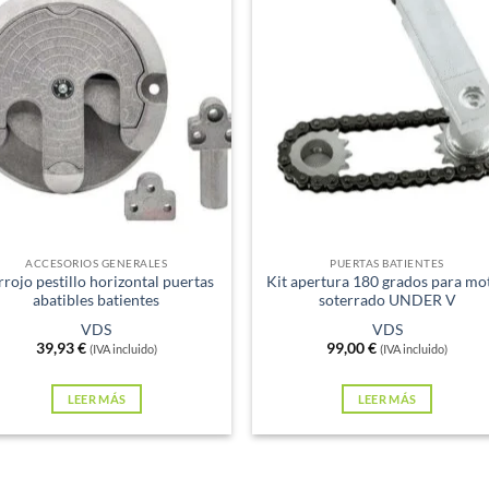
xistencias
Sin existencias
ACCESORIOS GENERALES
PUERTAS BATIENTES
rojo pestillo horizontal puertas
Kit apertura 180 grados para mo
abatibles batientes
soterrado UNDER V
VDS
VDS
39,93
€
99,00
€
(IVA incluido)
(IVA incluido)
LEER MÁS
LEER MÁS