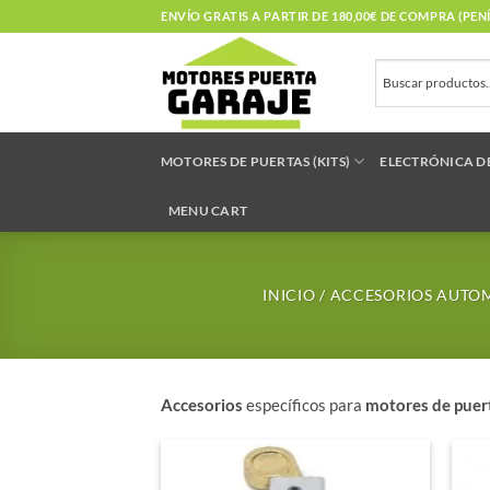
Saltar
ENVÍO GRATIS A PARTIR DE 180,00€ DE COMPRA (PE
al
contenido
MOTORES DE PUERTAS (KITS)
ELECTRÓNICA D
MENU CART
INICIO
/
ACCESORIOS AUTO
Accesorios
específicos para
motores de puert