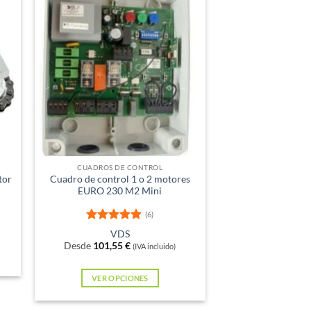
Sin existencias
CUADROS DE CONTROL
tor
Cuadro de control 1 o 2 motores
EURO 230 M2 Mini
(6)
Valorado
VDS
con
5
de 5
Desde
101,55
€
(IVA incluido)
VER OPCIONES
Este