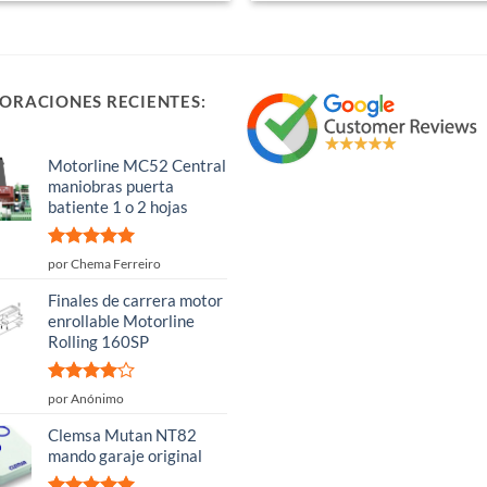
producto
tiene
múltiples
variantes.
ORACIONES RECIENTES:
Las
opciones
Motorline MC52 Central
se
maniobras puerta
pueden
batiente 1 o 2 hojas
elegir
en
Valorado
por Chema Ferreiro
la
con
5
de 5
Finales de carrera motor
página
enrollable Motorline
de
Rolling 160SP
producto
Valorado
por Anónimo
con
4
de
5
Clemsa Mutan NT82
mando garaje original