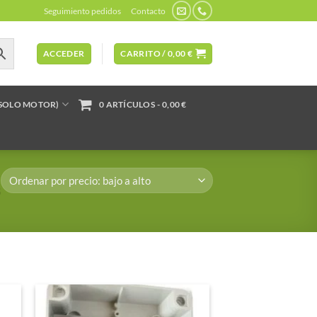
Seguimiento pedidos
Contacto
ACCEDER
CARRITO /
0,00
€
(SOLO MOTOR)
0 ARTÍCULOS
0,00 €
S