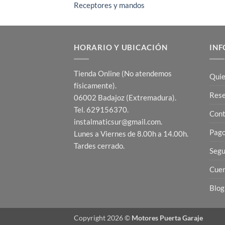
Receptores y mandos
HORARIO Y UBICACIÓN
INF
Tienda Online (No atendemos
Quie
físicamente).
Res
06002 Badajoz (Extremadura).
Tel. 629156370.
Cont
instalmaticsur@gmail.com.
Pago
Lunes a Viernes de 8.00h a 14.00h.
Tardes cerrado.
Segu
Cuen
Blog
Copyright 2026 ©
Motores Puerta Garaje