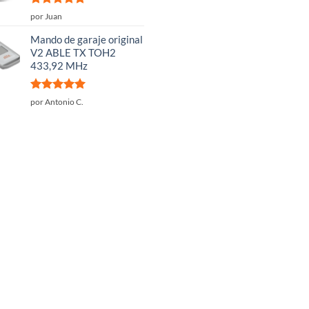
Valorado
por Juan
con
5
de 5
Mando de garaje original
V2 ABLE TX TOH2
433,92 MHz
Valorado
por Antonio C.
con
5
de 5