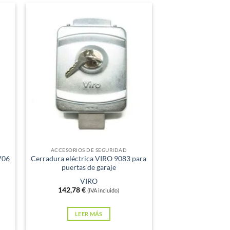
producto
tiene
múltiples
variantes.
Las
opciones
se
pueden
elegir
en
la
Sin existencias
página
de
ACCESORIOS DE SEGURIDAD
V06
Cerradura eléctrica VIRO 9083 para
producto
puertas de garaje
VIRO
142,78
€
(IVA incluido)
LEER MÁS