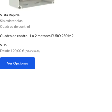
Vista Rápida
Sin existencias
Cuadros de control
Cuadro de control 1 o 2 motores EURO 230 M2
VDS
Desde
120,00
€
(IVA incluido)
Ver Opciones
Este
producto
tiene
múltiples
variantes.
Las
opciones