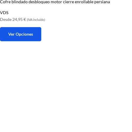
Cofre blindado desbloqueo motor cierre enrollable persiana
VDS
Desde
24,95
€
(IVA incluido)
Ver Opciones
Este
producto
tiene
múltiples
variantes.
Las
opciones
se
pueden
elegir
en
la