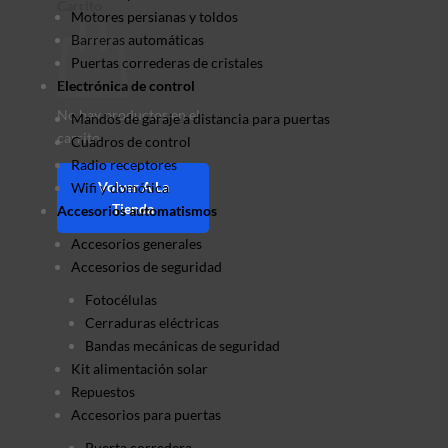
Carrito
Motores persianas y toldos
Barreras automáticas
Puertas correderas de cristales
Electrónica de control
No hay productos en el
Mandos de garaje a distancia para puertas
carrito.
Cuadros de control
Radio receptores
Volver A La
Wifi y domótica
Tienda
Accesorios automatismos
Accesorios generales
Accesorios de seguridad
Fotocélulas
Cerraduras eléctricas
Bandas mecánicas de seguridad
Kit alimentación solar
Repuestos
Accesorios para puertas
Puerta corredera