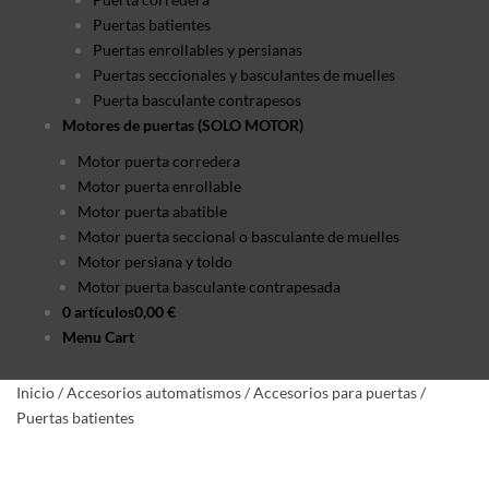
Puertas batientes
Puertas enrollables y persianas
Puertas seccionales y basculantes de muelles
Puerta basculante contrapesos
Motores de puertas (SOLO MOTOR)
Motor puerta corredera
Motor puerta enrollable
Motor puerta abatible
Motor puerta seccional o basculante de muelles
Motor persiana y toldo
Motor puerta basculante contrapesada
0 artículos
0,00 €
Menu Cart
Inicio
/
Accesorios automatismos
/
Accesorios para puertas
/
Puertas batientes