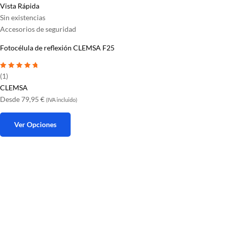
Vista Rápida
Sin existencias
Accesorios de seguridad
Fotocélula de reflexión CLEMSA F25
Valorado con
5
(1)
de 5
CLEMSA
Desde
79,95
€
(IVA incluido)
Ver Opciones
Este
producto
tiene
múltiples
variantes.
Las
opciones