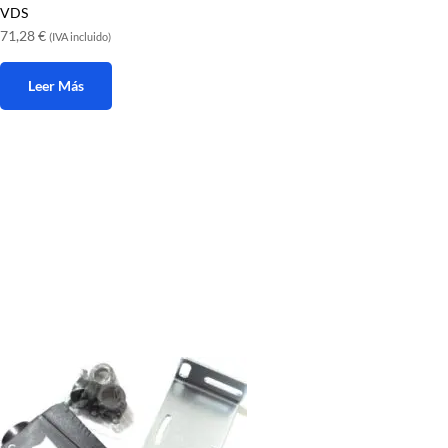
VDS
71,28
€
(IVA incluido)
Leer Más