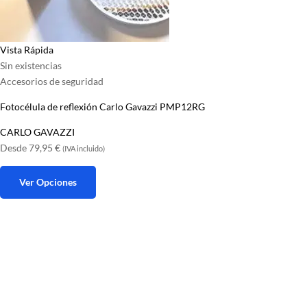
Vista Rápida
Sin existencias
Accesorios de seguridad
Fotocélula de reflexión Carlo Gavazzi PMP12RG
CARLO GAVAZZI
Desde
79,95
€
(IVA incluido)
Ver Opciones
Este
producto
tiene
múltiples
variantes.
Las