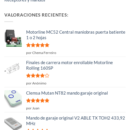
VALORACIONES RECIENTES:
Motorline MC52 Central maniobras puerta batiente
1 o 2 hojas
Valorado
por Chema Ferreiro
con
5
de 5
Finales de carrera motor enrollable Motorline
Rolling 160SP
Valorado
por Anónimo
con
4
de
5
Clemsa Mutan NT82 mando garaje original
Valorado
por Juan
con
5
de 5
Mando de garaje original V2 ABLE TX TOH2 433,92
MHz