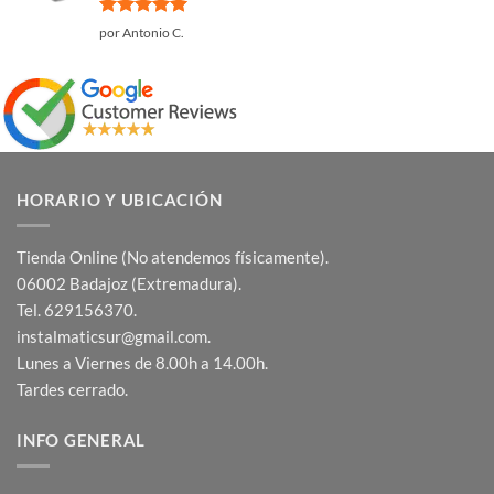
Valorado
por Antonio C.
con
5
de 5
HORARIO Y UBICACIÓN
Tienda Online (No atendemos físicamente).
06002 Badajoz (Extremadura).
Tel. 629156370.
instalmaticsur@gmail.com.
Lunes a Viernes de 8.00h a 14.00h.
Tardes cerrado.
INFO GENERAL