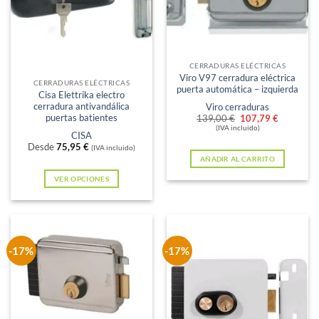
Sin existencias
CERRADURAS ELÉCTRICAS
Viro V97 cerradura eléctrica
CERRADURAS ELÉCTRICAS
puerta automática – izquierda
Cisa Elettrika electro
cerradura antivandálica
Viro cerraduras
puertas batientes
El
El
139,00
€
107,79
€
precio
precio
(IVA incluido)
CISA
original
actual
Desde
75,95
€
(IVA incluido)
era:
es:
AÑADIR AL CARRITO
139,00 €.
107,79 €
VER OPCIONES
Este
producto
tiene
múltiples
-17%
-17%
variantes.
Las
opciones
se