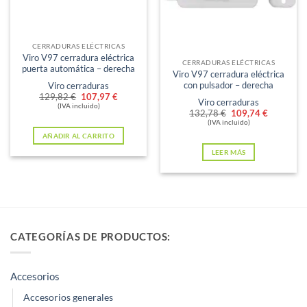
pueden
elegir
Sin existencias
en
CERRADURAS ELÉCTRICAS
Viro V97 cerradura eléctrica
la
CERRADURAS ELÉCTRICAS
puerta automática – derecha
Viro V97 cerradura eléctrica
página
con pulsador – derecha
Viro cerraduras
de
El
El
129,82
€
107,97
€
Viro cerraduras
precio
precio
(IVA incluido)
producto
El
El
132,78
€
109,74
€
original
actual
precio
precio
(IVA incluido)
era:
es:
original
actual
AÑADIR AL CARRITO
129,82 €.
107,97 €.
era:
es:
LEER MÁS
132,78 €.
109,74 €
CATEGORÍAS DE PRODUCTOS:
Accesorios
Accesorios generales