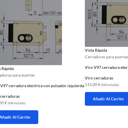
Vista Rápida
Cerraduras para puerta
Viro V97 cerradura elec
a Rápida
aduras para puertas
Viro cerraduras
115,00
€
 V97 cerradura electrica con pulsador izquierda.
(IVA incluido)
 cerraduras
Añadir Al Carrito
,00
€
(IVA incluido)
Añadir Al Carrito