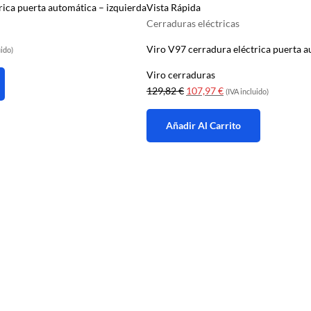
rica puerta automática – izquierda
Vista Rápida
Cerraduras eléctricas
Viro V97 cerradura eléctrica puerta 
uido)
Viro cerraduras
El
El
129,82
€
107,97
€
(IVA incluido)
precio
precio
 €.
original
actual
Añadir Al Carrito
era:
es:
129,82 €.
107,97 €.