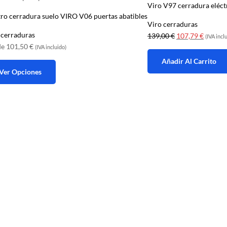
Viro V97 cerradura eléct
tro cerradura suelo VIRO V06 puertas abatibles
Viro cerraduras
 cerraduras
El
El
139,00
€
107,79
€
(IVA incl
de
101,50
€
precio
precio
(IVA incluido)
original
actual
Añadir Al Carrito
Ver Opciones
era:
es:
139,00 €.
107,79
ucto
e
iples
antes.
ones
den
ir