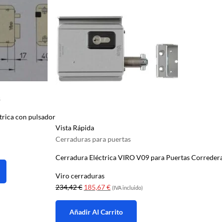
s
trica con pulsador
Vista Rápida
Cerraduras para puertas
Cerradura Eléctrica VIRO V09 para Puertas Correder
Viro cerraduras
El
El
234,42
€
185,67
€
(IVA incluido)
precio
precio
original
actual
Añadir Al Carrito