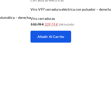
Cerraduras eléctricas
Viro V97 cerradura eléctrica con pulsador – derech
automática – derecha
Viro cerraduras
El
El
132,78
€
109,74
€
(IVA incluido)
precio
precio
original
actual
Añadir Al Carrito
era:
es:
132,78 €.
109,74 €.