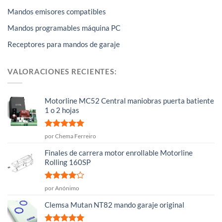
Mandos emisores compatibles
Mandos programables máquina PC
Receptores para mandos de garaje
VALORACIONES RECIENTES:
Motorline MC52 Central maniobras puerta batiente
1 o 2 hojas
Valorado
por Chema Ferreiro
con
5
de 5
Finales de carrera motor enrollable Motorline
Rolling 160SP
Valorado
por Anónimo
con
4
de
5
Clemsa Mutan NT82 mando garaje original