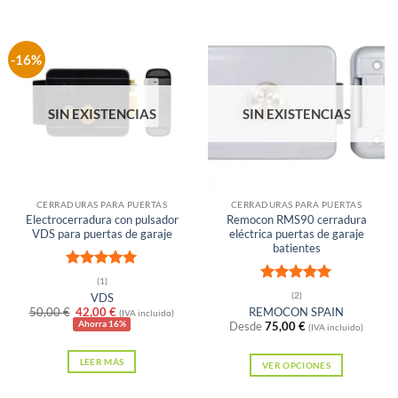
-16%
SIN EXISTENCIAS
SIN EXISTENCIAS
CERRADURAS PARA PUERTAS
CERRADURAS PARA PUERTAS
Electrocerradura con pulsador
Remocon RMS90 cerradura
VDS para puertas de garaje
eléctrica puertas de garaje
batientes
Valorado
(1)
con
5
de 5
Valorado
(2)
VDS
con
5
de 5
El
El
50,00
€
42,00
€
REMOCON SPAIN
(IVA incluido)
precio
precio
Ahorra 16%
Desde
75,00
€
(IVA incluido)
original
actual
era:
es:
LEER MÁS
50,00 €.
42,00 €.
VER OPCIONES
Este