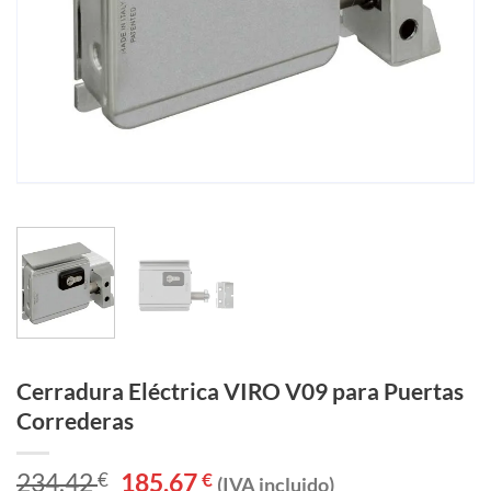
Cerradura Eléctrica VIRO V09 para Puertas
Correderas
234,42
€
El
185,67
€
El
(IVA incluido)