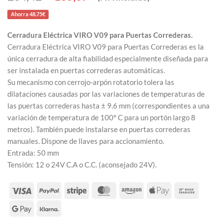
precio
precio
original
actual
Ahorra 48.75€
era:
es:
234,42 €.
185,67 €.
Cerradura Eléctrica VIRO V09 para Puertas Correderas.
Cerradura Eléctrica VIRO V09 para Puertas Correderas es la
única cerradura de alta fiabilidad especialmente diseñada para
ser instalada en puertas correderas automáticas.
Su mecanismo con cerrojo-arpón rotatorio tolera las
dilataciones causadas por las variaciones de temperaturas de
las puertas correderas hasta ± 9.6 mm (correspondientes a una
variación de temperatura de 100° C para un portón largo 8
metros). También puede instalarse en puertas correderas
manuales. Dispone de llaves para accionamiento.
Entrada: 50 mm
Tensión: 12 o 24V C.A o C.C. (aconsejado 24V).