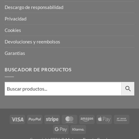
Descargo de responsabilidad
Privacidad
Cookies
Devoluciones y reembolsos
Garantias
BUSCADOR DE PRODUCTOS
Visa
PayPal
Stripe
MasterCard
Amazon
Apple
Bank
Pay
Trans
Google
Klarna
Pay