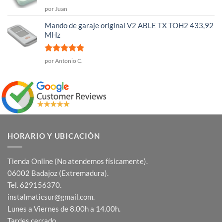
Valorado
por Juan
con
5
de 5
Mando de garaje original V2 ABLE TX TOH2 433,92
MHz
Valorado
por Antonio C.
con
5
de 5
HORARIO Y UBICACIÓN
Tienda Online (No atendemos físicamente).
06002 Badajoz (Extremadura).
Tel. 629156370.
instalmaticsur@gmail.com.
Lunes a Viernes de 8.00h a 14.00h.
Tardes cerrado.