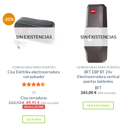
producto
tiene
múltiples
-20%
variantes.
Las
SIN EXISTENCIAS
SIN EXISTENCIAS
opciones
se
pueden
elegir
en
CERRADURAS PARA PUERTAS
CERRADURAS PARA PUERTAS
Cisa Elettrika electrocerradura
BFT EBP BT 24v
la
con pulsador
Electrocerradura vertical
página
puertas batientes
BFT
de
Valorado
265,00
€
(2)
(IVA incluido)
producto
con
4.5
Cisa cerraduras
de 5
El
El
112,43
€
89,95
€
(IVA incluido)
VER OPCIONES
precio
precio
Ahorra 22.48€
original
actual
Este
era:
es:
producto
LEER MÁS
112,43 €.
89,95 €.
tiene