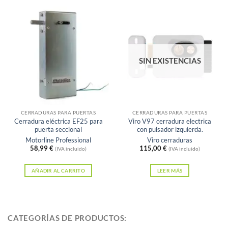
múltiples
variantes.
Las
opciones
se
SIN EXISTENCIAS
pueden
elegir
en
la
página
CERRADURAS PARA PUERTAS
CERRADURAS PARA PUERTAS
Cerradura eléctrica EF25 para
Viro V97 cerradura electrica
de
puerta seccional
con pulsador izquierda.
producto
Motorline Professional
Viro cerraduras
58,99
€
115,00
€
(IVA incluido)
(IVA incluido)
AÑADIR AL CARRITO
LEER MÁS
CATEGORÍAS DE PRODUCTOS: