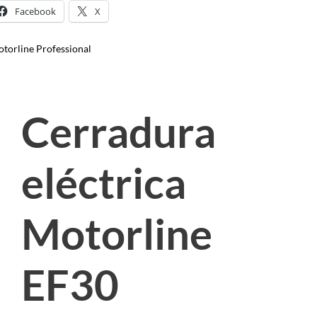
Facebook
X
torline Professional
Cerradura
eléctrica
Motorline
EF30