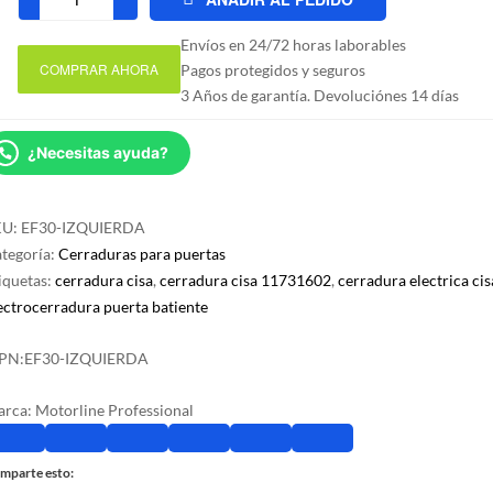
Cerradura
eléctrica
Envíos en 24/72 horas laborables
Motorline
COMPRAR AHORA
Pagos protegidos y seguros
EF30
3 Años de garantía. Devoluciónes 14 días
Izquierda
cantidad
¿Necesitas ayuda?
KU:
EF30-IZQUIERDA
tegoría:
Cerraduras para puertas
iquetas:
cerradura cisa
,
cerradura cisa 11731602
,
cerradura electrica cis
ectrocerradura puerta batiente
PN:
EF30-IZQUIERDA
arca:
Motorline Professional
mparte esto: