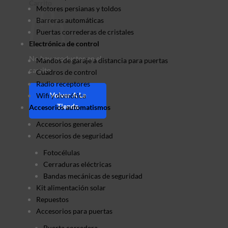
Carrito
Motores persianas y toldos
Barreras automáticas
Puertas correderas de cristales
Electrónica de control
No hay productos en el
Mandos de garaje a distancia para puertas
carrito.
Cuadros de control
Radio receptores
Volver A La
Wifi y domótica
Tienda
Accesorios automatismos
Accesorios generales
Accesorios de seguridad
Fotocélulas
Cerraduras eléctricas
Bandas mecánicas de seguridad
Kit alimentación solar
Repuestos
Accesorios para puertas
Puerta corredera