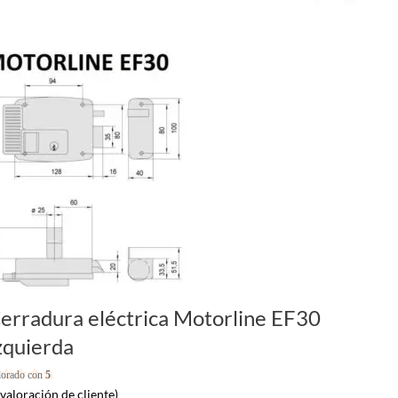
erradura eléctrica Motorline EF30
zquierda
lorado con
5
 5 en base a
valoración de cliente)