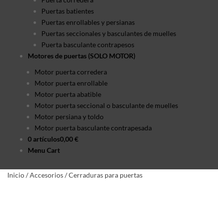
Puertas batientes
Puertas enrollables y persianas
Puertas seccionales y basculantes de muelles
Puerta basculante contrapesos
Motores de puertas (SOLO MOTOR)
Motor puerta corredera
Motor puerta enrollable
Motor puerta abatible
Motor puerta seccional o basculante de muelles
Motor persiana y toldo
Motor puerta basculante contrapesada
0 artículos
0,00 €
Menu Cart
Inicio
/
Accesorios
/
Cerraduras para puertas