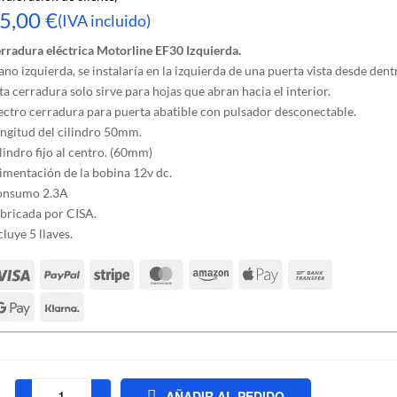
aloración de
5,00
€
(IVA incluido)
cliente
rradura eléctrica Motorline EF30 Izquierda.
no izquierda, se instalaría en la izquierda de una puerta vista desde dent
ta cerradura solo sirve para hojas que abran hacia el interior.
ectro cerradura para puerta abatible con pulsador desconectable.
ngitud del cilindro 50mm.
lindro fijo al centro. (60mm)
imentación de la bobina 12v dc.
onsumo 2.3A
bricada por CISA.
cluye 5 llaves.
AÑADIR AL PEDIDO