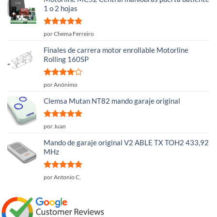
1 o 2 hojas
Valorado
por Chema Ferreiro
con
5
de 5
Finales de carrera motor enrollable Motorline
Rolling 160SP
Valorado
por Anónimo
con
4
de
5
Clemsa Mutan NT82 mando garaje original
Valorado
por Juan
con
5
de 5
Mando de garaje original V2 ABLE TX TOH2 433,92
MHz
Valorado
por Antonio C.
con
5
de 5