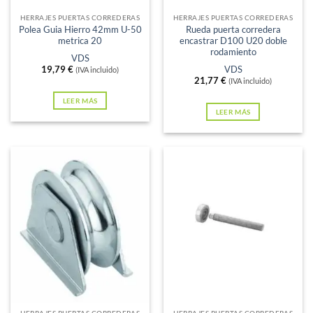
HERRAJES PUERTAS CORREDERAS
HERRAJES PUERTAS CORREDERAS
Polea Guia Hierro 42mm U-50
Rueda puerta corredera
metrica 20
encastrar D100 U20 doble
rodamiento
VDS
19,79
€
VDS
(IVA incluido)
21,77
€
(IVA incluido)
LEER MÁS
LEER MÁS
Sin existencias
Sin existencias