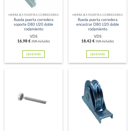
Sin existencias
Sin existencias
HERRAJES PUERTAS CORREDERAS
HERRAJES PUERTAS CORREDERAS
Rueda puerta corredera
Rueda puerta corredera
soporte D80 U20 doble
encastrar D80 U20 doble
rodamiento
rodamiento
VDS
VDS
16,98
€
18,42
€
(IVA incluido)
(IVA incluido)
LEER MÁS
LEER MÁS
Sin existencias
Sin existencias