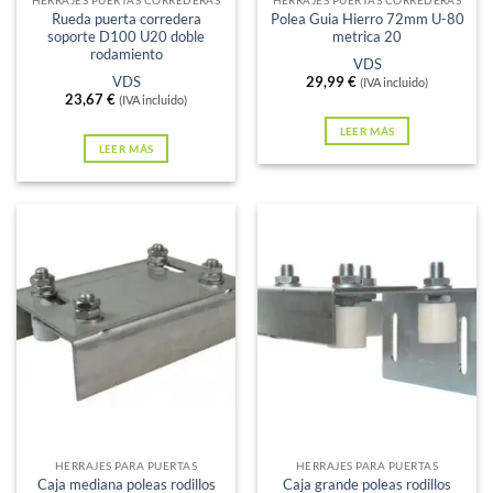
HERRAJES PUERTAS CORREDERAS
HERRAJES PUERTAS CORREDERAS
Rueda puerta corredera
Polea Guia Hierro 72mm U-80
soporte D100 U20 doble
metrica 20
rodamiento
VDS
VDS
29,99
€
(IVA incluido)
23,67
€
(IVA incluido)
LEER MÁS
LEER MÁS
Sin existencias
Sin existencias
HERRAJES PARA PUERTAS
HERRAJES PARA PUERTAS
Caja mediana poleas rodillos
Caja grande poleas rodillos