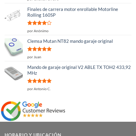
con
5
de 5
Finales de carrera motor enrollable Motorline
Rolling 160SP
Valorado
por Anónimo
con
4
de
5
Clemsa Mutan NT82 mando garaje original
Valorado
por Juan
con
5
de 5
Mando de garaje original V2 ABLE TX TOH2 433,92
MHz
Valorado
por Antonio C.
con
5
de 5
HORARIO Y UBICACIÓN