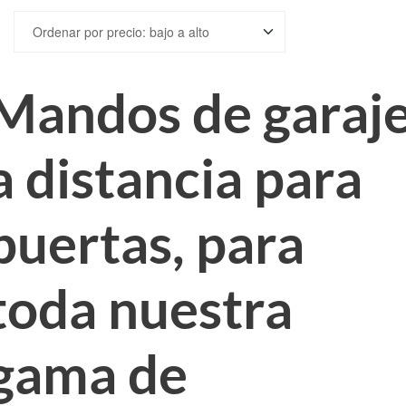
por
precio:
bajo
a
Mandos de garaj
alto
a distancia para
puertas, para
toda nuestra
gama de