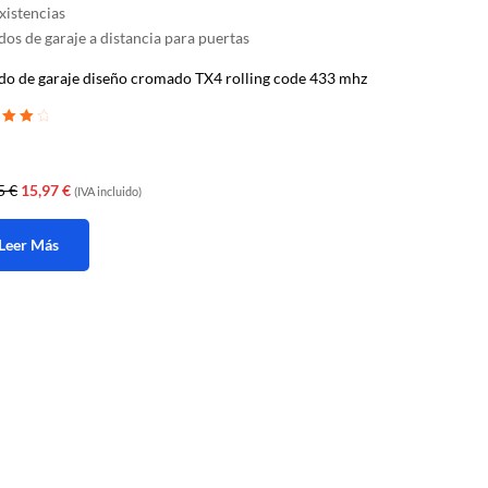
xistencias
os de garaje a distancia para puertas
o de garaje diseño cromado TX4 rolling code 433 mhz
ado con
e 5
El
El
95
€
15,97
€
(IVA incluido)
precio
precio
original
actual
Leer Más
era:
es:
19,95 €.
15,97 €.