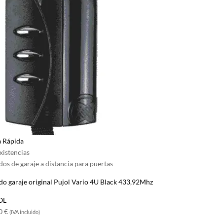
a Rápida
xistencias
os de garaje a distancia para puertas
o garaje original Pujol Vario 4U Black 433,92Mhz
OL
60
€
(IVA incluido)