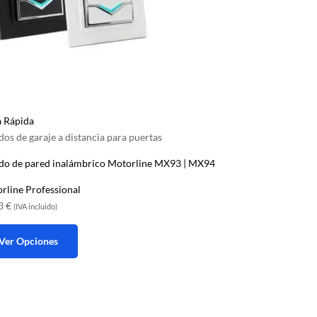
a Rápida
os de garaje a distancia para puertas
o de pared inalámbrico Motorline MX93 | MX94
rline Professional
83
€
(IVA incluido)
Ver Opciones
ucto
e