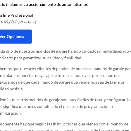
ado inalámbrico accionamiento de automatismos
rline Professional
de
49,60
€
(IVA incluido)
Ver Opciones
da uno de nuestros
mandos de garaje
ha sido cuidadosamente diseñado 
ucto
bricado para garantizar su calidad y fiabilidad.
e
iples
bemos que nuestros clientes dependen de nuestros mandos de garaje pa
ntrolar sus puertas de garaje de forma remota, y es por eso que nos
antes.
eguramos de que cada mando de garaje que vendemos sea de la mejor
lidad posible.
ones
emás, nuestros mandos de garaje son muy fáciles de usar y configurar, lo
den
e significa que no es complicado el proceso de programación o
ir
nfiguración.
mplemente hay que seguir las instrucciones que vienen con el mando de
raje, y estará listo para controlar la puerta de garaje de forma remota en