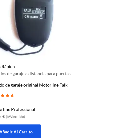
a Rápida
os de garaje a distancia para puertas
o de garaje original Motorline Falk
ado con
e 5
rline Professional
15
€
(IVA incluido)
Añadir Al Carrito