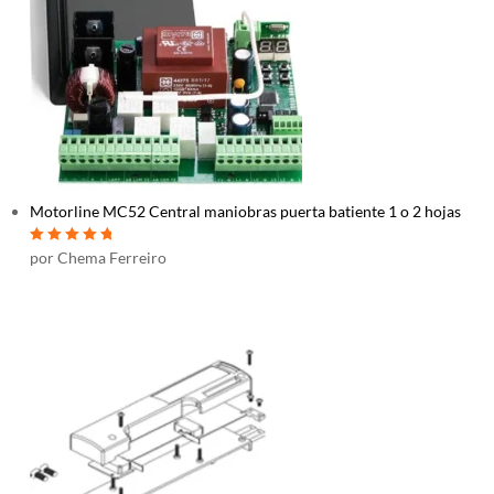
Motorline MC52 Central maniobras puerta batiente 1 o 2 hojas
Valorado con
5
por Chema Ferreiro
de 5