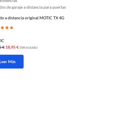
xistencias
os de garaje a distancia para puertas
o a distancia original MOTIC TX 4G
ado con
5
IC
El
El
95
€
18,95
€
(IVA incluido)
precio
precio
original
actual
Leer Más
era:
es:
24,95 €.
18,95 €.