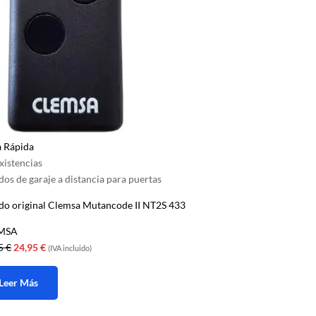
a Rápida
xistencias
os de garaje a distancia para puertas
o original Clemsa Mutancode II NT2S 433
MSA
El
El
45
€
24,95
€
(IVA incluido)
precio
precio
original
actual
Leer Más
era:
es: