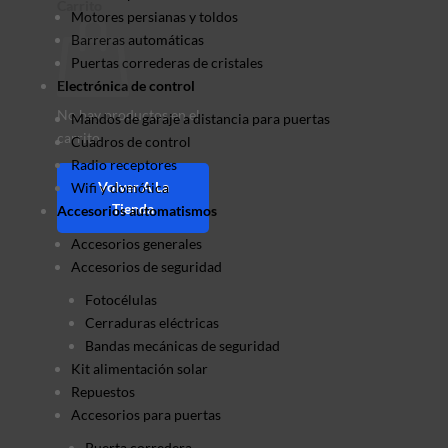
Carrito
Motores persianas y toldos
Barreras automáticas
Puertas correderas de cristales
Electrónica de control
No hay productos en el
Mandos de garaje a distancia para puertas
carrito.
Cuadros de control
Radio receptores
Volver A La
Wifi y domótica
Tienda
Accesorios automatismos
Accesorios generales
Accesorios de seguridad
Fotocélulas
Cerraduras eléctricas
Bandas mecánicas de seguridad
Kit alimentación solar
Repuestos
Accesorios para puertas
Puerta corredera