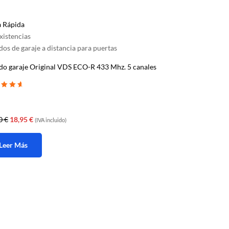
a Rápida
xistencias
os de garaje a distancia para puertas
o garaje Original VDS ECO-R 433 Mhz. 5 canales
ado con
e 5
El
El
00
€
18,95
€
(IVA incluido)
precio
precio
original
actual
Leer Más
era:
es:
25,00 €.
18,95 €.