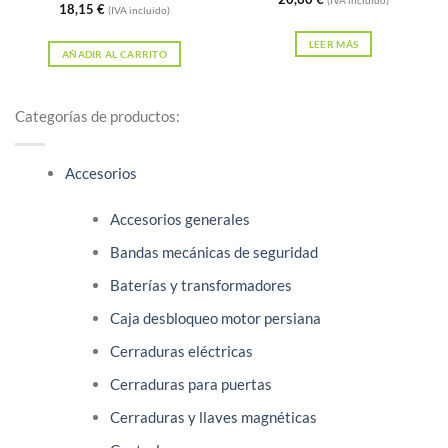
(IVA incluido)
con
4.83
18,15
€
(IVA incluido)
de 5
LEER MÁS
AÑADIR AL CARRITO
Categorías de productos:
Accesorios
Accesorios generales
Bandas mecánicas de seguridad
Baterías y transformadores
Caja desbloqueo motor persiana
Cerraduras eléctricas
Cerraduras para puertas
Cerraduras y llaves magnéticas