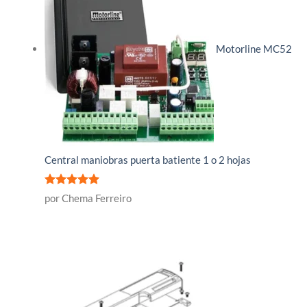
Motorline MC52
Central maniobras puerta batiente 1 o 2 hojas
Valorado
por Chema Ferreiro
con
5
de 5