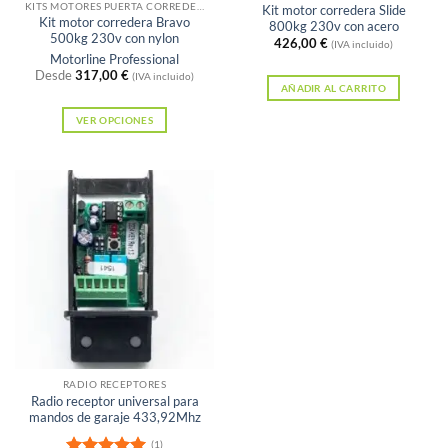
KITS MOTORES PUERTA CORREDERA
Kit motor corredera Slide
Kit motor corredera Bravo
800kg 230v con acero
500kg 230v con nylon
426,00
€
(IVA incluido)
Motorline Professional
Desde
317,00
€
(IVA incluido)
AÑADIR AL CARRITO
VER OPCIONES
Este
producto
tiene
múltiples
variantes.
Las
opciones
se
pueden
elegir
en
RADIO RECEPTORES
Radio receptor universal para
la
mandos de garaje 433,92Mhz
página
(1)