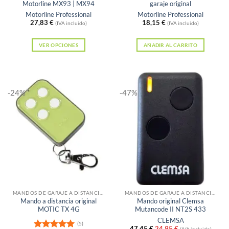
Motorline MX93 | MX94
garaje original
Motorline Professional
Motorline Professional
27,83
€
18,15
€
(IVA incluido)
(IVA incluido)
VER OPCIONES
AÑADIR AL CARRITO
Este
producto
tiene
-24%
-47%
múltiples
variantes.
Las
opciones
se
pueden
elegir
Sin existencias
Sin existencias
en
la
MANDOS DE GARAJE A DISTANCIA PARA PUERTAS
MANDOS DE GARAJE A DISTANCIA PARA PUERTAS
Mando a distancia original
Mando original Clemsa
página
MOTIC TX 4G
Mutancode II NT2S 433
de
CLEMSA
(5)
El
El
47,45
€
24,95
€
(IVA incluido)