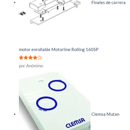
Finales de carrera
motor enrollable Motorline Rolling 160SP
Valorado
por Anónimo
con
4
de
5
Clemsa Mutan