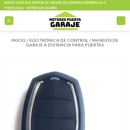
Saltar
ENVÍO GRATIS A PARTIR DE 180,00€ DE COMPRA (PENÍNSULA Y
PORTUGAL) - ENTREGAS 24/48H
al
contenido
INICIO
/
ELECTRÓNICA DE CONTROL
/
MANDOS DE
GARAJE A DISTANCIA PARA PUERTAS