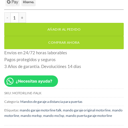
Mando de garaje original Motorline Falk cantidad
AÑADIR AL PEDIDO
COMPRAR AHORA
Envíos en 24/72 horas laborables
Pagos protegidos y seguros
3 Años de garantía. Devoluciónes 14 días
¿Necesitas ayuda?
SKU:
MOTORLINE-FALK
Categoría:
Mandos de garaje a distancia para puertas
Etiquetas:
mando garaje motorline falk
,
mando garaje original motorline
,
mando
motorline
,
mando mx4sp
,
mando mx5sp
,
mando puerta garaje motorline