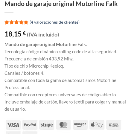
Mando de garaje original Motorline Falk
(
4
valoraciones de clientes)
Valorado
4
18,15
€
(IVA incluido)
con
4.75
de 5 en
base a
Mando de garaje original Motorline Falk.
valoracione
Tecnología código dinámico rolling code de alta seguridad.
s de
clientes
Frecuencia de emisión 433,92 Mhz.
Tipo de chip Microchip Keeloq.
Canales / botones 4.
Compatible con toda la gama de automatismos Motorline
Professional.
Compatible con receptores universales de código abierto.
Incluye embalaje de cartón, llavero textil para colgar y manual
de usuario.