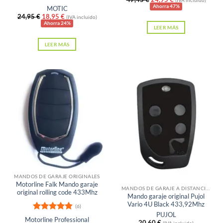
producto
Valorado
precio
precio
Ahorra 47%
MOTIC
original
actual
con
5
de 5
El
El
24,95
€
18,95
€
(IVA incluido)
era:
es:
precio
precio
Ahorra 24%
LEER MÁS
47,45 €.
24,95 €.
original
actual
era:
es:
LEER MÁS
24,95 €.
18,95 €.
Sin existencias
MANDOS DE GARAJE ORIGINALES
Motorline Falk Mando garaje
MANDOS DE GARAJE A DISTANCIA PARA PUERTAS
original rolling code 433Mhz
Mando garaje original Pujol
Vario 4U Black 433,92Mhz
(6)
PUJOL
Valorado
Motorline Professional
20,60
€