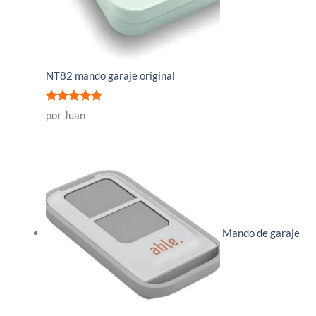
NT82 mando garaje original
Valorado
por Juan
con
5
de 5
Mando de garaje