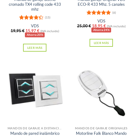
cromado TX4 rolling code 433
ECO-R 433 Mhz. 5 canales
mhz
(6)
(15)
Valorado
VDS
Valorado
con
4.83
El
El
VDS
25,00
€
18,95
€
(IVA incluido)
con
4.33
de 5
precio
precio
El
El
19,95
€
15,97
€
Ahorra 24%
(IVA incluido)
de 5
original
actual
precio
precio
Ahorra 20%
era:
es:
original
actual
LEER MÁS
25,00 €.
18,95 €.
era:
es:
LEER MÁS
19,95 €.
15,97 €.
MANDOS DE GARAJE A DISTANCIA PARA PUERTAS
MANDOS DE GARAJE ORIGINALES
Mando de pared inalámbrico
Motorline Falk Blanco Mando