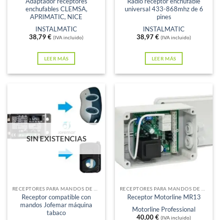
Adaptador receptores
Radio receptor enchufable
enchufables CLEMSA,
universal 433-868mhz de 6
APRIMATIC, NICE
pines
INSTALMATIC
INSTALMATIC
38,79
€
38,97
€
(IVA incluido)
(IVA incluido)
LEER MÁS
LEER MÁS
SIN EXISTENCIAS
RECEPTORES PARA MANDOS DE GARAJE
RECEPTORES PARA MANDOS DE GARAJE
Receptor compatible con
Receptor Motorline MR13
mandos Jofemar máquina
Motorline Professional
tabaco
40,00
€
(IVA incluido)