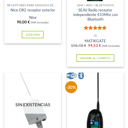
en
RECEPTORES PARA MANDOS DE GARAJE
GSM / WIFI / BLUETOOTH
Nice OX2 receptor exterior
SEAV Radio receptor
la
independiente 433Mhz con
Nice
página
Bluetooth
90,00
€
(IVA incluido)
de
producto
Valorado
LEER MÁS
(1)
con
5
de 5
MATIKGATE
El
El
106,48
€
94,53
€
(IVA incluido)
precio
precio
original
actual
era:
es:
AÑADIR AL CARRITO
106,48 €.
94,53 €.
-30%
SIN EXISTENCIAS