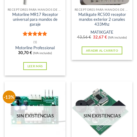
RECEPTORES PARA MANDOS DE GARAJE
RECEPTORES PARA MANDOS DE GARAJE
Motorline MR17 Receptor
Matikgate RC500 receptor
universal para mandos de
mandos exterior 2 canales
garaje
433Mhz
MATIKGATE
El
El
43,56
€
32,67
€
(IVA incluido)
Valorado
precio
precio
(1)
con
5
de 5
original
actual
Motorline Professional
era:
es:
AÑADIR AL CARRITO
30,70
€
(IVA incluido)
43,56 €.
32,67 €.
LEER MÁS
-13%
SIN EXISTENCIAS
SIN EXISTENCIAS