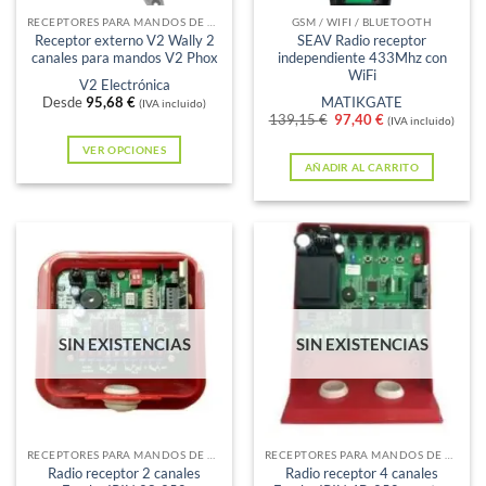
RECEPTORES PARA MANDOS DE GARAJE
GSM / WIFI / BLUETOOTH
Receptor externo V2 Wally 2
SEAV Radio receptor
canales para mandos V2 Phox
independiente 433Mhz con
WiFi
V2 Electrónica
Desde
95,68
€
MATIKGATE
(IVA incluido)
El
El
139,15
€
97,40
€
(IVA incluido)
precio
precio
original
actual
VER OPCIONES
era:
es:
AÑADIR AL CARRITO
Este
139,15 €.
97,40 €.
producto
tiene
múltiples
variantes.
Las
opciones
SIN EXISTENCIAS
SIN EXISTENCIAS
se
pueden
elegir
en
RECEPTORES PARA MANDOS DE GARAJE
RECEPTORES PARA MANDOS DE GARAJE
la
Radio receptor 2 canales
Radio receptor 4 canales