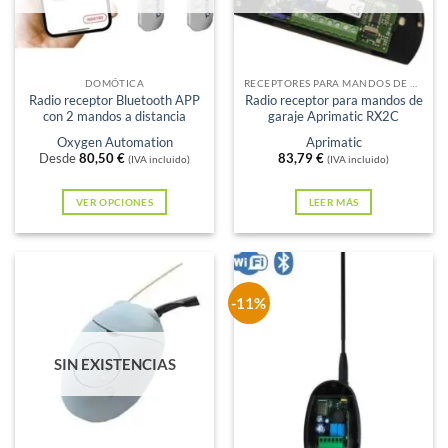
se
pueden
elegir
en
DOMÓTICA
RECEPTORES PARA MANDOS DE GARAJE
Radio receptor Bluetooth APP
Radio receptor para mandos de
la
con 2 mandos a distancia
garaje Aprimatic RX2C
página
Oxygen Automation
Aprimatic
de
Desde
80,50
€
83,79
€
(IVA incluido)
(IVA incluido)
producto
VER OPCIONES
LEER MÁS
Este
producto
tiene
múltiples
-11%
variantes.
Las
SIN EXISTENCIAS
opciones
se
pueden
elegir