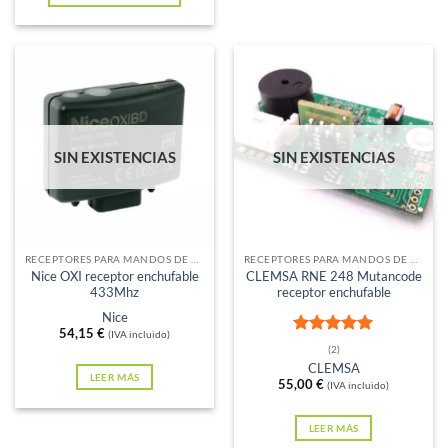
66,55 €.
49,91 €.
SIN EXISTENCIAS
SIN EXISTENCIAS
RECEPTORES PARA MANDOS DE GARAJE
RECEPTORES PARA MANDOS DE GARAJE
Nice OXI receptor enchufable
CLEMSA RNE 248 Mutancode
433Mhz
receptor enchufable
Nice
54,15
€
(IVA incluido)
Valorado
(2)
con
5
de 5
CLEMSA
LEER MÁS
55,00
€
(IVA incluido)
LEER MÁS