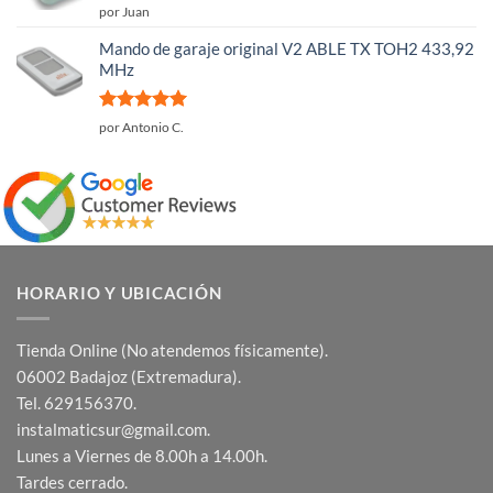
Valorado
por Juan
con
5
de 5
Mando de garaje original V2 ABLE TX TOH2 433,92
MHz
Valorado
por Antonio C.
con
5
de 5
HORARIO Y UBICACIÓN
Tienda Online (No atendemos físicamente).
06002 Badajoz (Extremadura).
Tel. 629156370.
instalmaticsur@gmail.com.
Lunes a Viernes de 8.00h a 14.00h.
Tardes cerrado.