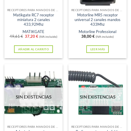
RECEPTORES PARA MANDOS DE GARAJE
RECEPTORES PARA MANDOS DE GARAJE
Matikgate RC7 receptor
Motorline MR5 receptor
miniatura 2 canales
universal 2 canales mandos
433,92Mhz
433Mhz
MATIKGATE
Motorline Professional
El
El
49,61
€
37,20
€
38,00
€
(IVA incluido)
(IVA incluido)
precio
precio
original
actual
era:
es:
AÑADIR AL CARRITO
LEER MÁS
49,61 €.
37,20 €.
SIN EXISTENCIAS
SIN EXISTENCIAS
RECEPTORES PARA MANDOS DE GARAJE
RECEPTORES PARA MANDOS DE GARAJE