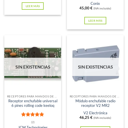
con
5
de 5
Conix
LEER MÁS
45,00
€
(IVA incluido)
LEER MÁS
SIN EXISTENCIAS
SIN EXISTENCIAS
RECEPTORES PARA MANDOS DE GARAJE
RECEPTORES PARA MANDOS DE GARAJE
Receptor enchufable universal
Módulo enchufable radio
6 pines rolling code keeloq
receptor V2 MR2
V2 Electrónica
46,25
€
(IVA incluido)
Valorado
(2)
con
5
de 5
JCM Technologies