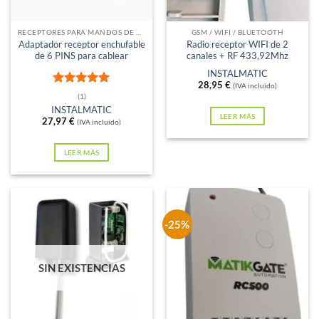
elegir
en
RECEPTORES PARA MANDOS DE GARAJE
GSM / WIFI / BLUETOOTH
Adaptador receptor enchufable
Radio receptor WIFI de 2
la
de 6 PINS para cablear
canales + RF 433,92Mhz
página
INSTALMATIC
de
28,95
€
(IVA incluido)
Valorado
(1)
producto
con
5
de 5
INSTALMATIC
LEER MÁS
27,97
€
(IVA incluido)
LEER MÁS
-25%
SIN EXISTENCIAS