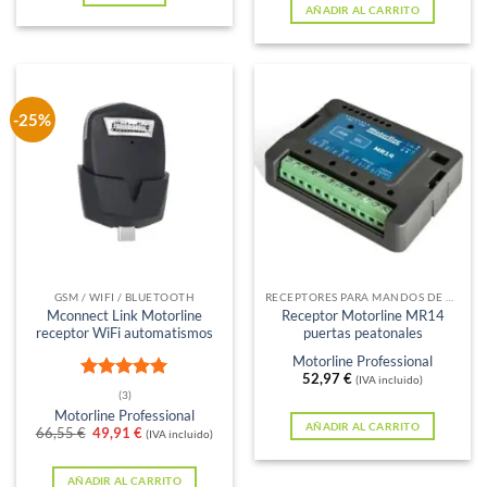
61,86 €.
48,97 €.
era:
es:
AÑADIR AL CARRITO
65,34 €.
49,00 €.
-25%
GSM / WIFI / BLUETOOTH
RECEPTORES PARA MANDOS DE GARAJE
Mconnect Link Motorline
Receptor Motorline MR14
receptor WiFi automatismos
puertas peatonales
Motorline Professional
52,97
€
(IVA incluido)
Valorado
(3)
con
5
de 5
Motorline Professional
AÑADIR AL CARRITO
El
El
66,55
€
49,91
€
(IVA incluido)
precio
precio
original
actual
era:
es:
AÑADIR AL CARRITO