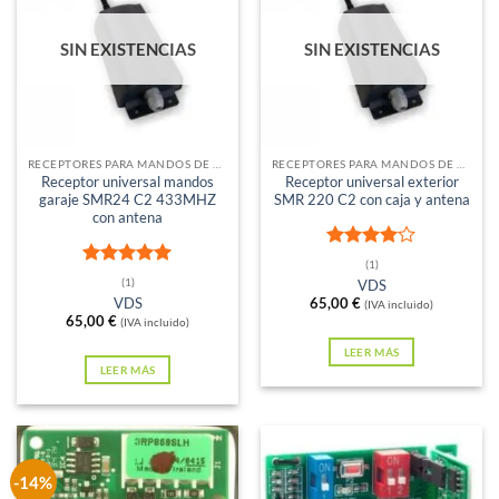
SIN EXISTENCIAS
SIN EXISTENCIAS
RECEPTORES PARA MANDOS DE GARAJE
RECEPTORES PARA MANDOS DE GARAJE
Receptor universal mandos
Receptor universal exterior
garaje SMR24 C2 433MHZ
SMR 220 C2 con caja y antena
con antena
Valorado
(1)
Valorado
con
4
de
(1)
VDS
con
5
de 5
5
VDS
65,00
€
(IVA incluido)
65,00
€
(IVA incluido)
LEER MÁS
LEER MÁS
-14%