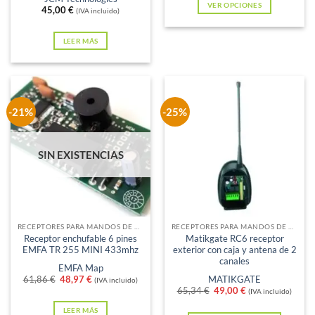
VER OPCIONES
45,00
€
(IVA incluido)
Este
producto
LEER MÁS
tiene
múltiples
variantes.
Las
-21%
-25%
opciones
se
SIN EXISTENCIAS
pueden
elegir
en
la
página
RECEPTORES PARA MANDOS DE GARAJE
RECEPTORES PARA MANDOS DE GARAJE
Receptor enchufable 6 pines
Matikgate RC6 receptor
de
EMFA TR 255 MINI 433mhz
exterior con caja y antena de 2
producto
canales
EMFA Map
El
El
61,86
€
48,97
€
MATIKGATE
(IVA incluido)
precio
precio
El
El
65,34
€
49,00
€
(IVA incluido)
original
actual
precio
precio
era:
es:
original
actual
LEER MÁS