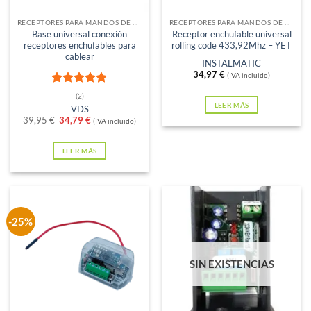
RECEPTORES PARA MANDOS DE GARAJE
RECEPTORES PARA MANDOS DE GARAJE
Base universal conexión
Receptor enchufable universal
receptores enchufables para
rolling code 433,92Mhz – YET
cablear
INSTALMATIC
34,97
€
(IVA incluido)
Valorado
(2)
con
5
de 5
LEER MÁS
VDS
El
El
39,95
€
34,79
€
(IVA incluido)
precio
precio
original
actual
era:
es:
LEER MÁS
39,95 €.
34,79 €.
-25%
SIN EXISTENCIAS