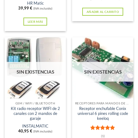
HR Matic
39,99
€
(IVA incluido)
AÑADIR AL CARRITO
LEER MÁS
SIN EXISTENCIAS
SIN EXISTENCIAS
GSM / WIFI / BLUETOOTH
RECEPTORES PARA MANDOS DE GARAJE
Kit radio receptor WIFI de 2
Receptor enchufable Conix
canales con 2 mandos de
universal 6 pines rolling code
garaje
keeloq
INSTALMATIC
40,95
€
(IVA incluido)
Valorado
(1)