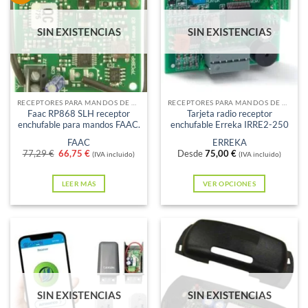
SIN EXISTENCIAS
SIN EXISTENCIAS
RECEPTORES PARA MANDOS DE GARAJE
RECEPTORES PARA MANDOS DE GARAJE
Faac RP868 SLH receptor
Tarjeta radio receptor
enchufable para mandos FAAC.
enchufable Erreka IRRE2-250
FAAC
ERREKA
El
El
77,29
€
66,75
€
Desde
75,00
€
(IVA incluido)
(IVA incluido)
precio
precio
original
actual
era:
es:
LEER MÁS
VER OPCIONES
77,29 €.
66,75 €.
Este
producto
tiene
múltiples
variantes.
Las
SIN EXISTENCIAS
SIN EXISTENCIAS
opciones