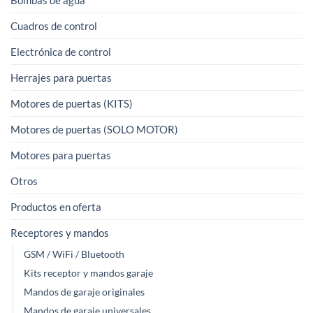
Bombas de agua
página
página
de
Cuadros de control
de
producto
producto
Electrónica de control
Herrajes para puertas
Motores de puertas (KITS)
Motores de puertas (SOLO MOTOR)
Motores para puertas
Otros
Productos en oferta
Receptores y mandos
GSM / WiFi / Bluetooth
Kits receptor y mandos garaje
Mandos de garaje originales
Mandos de garaje universales