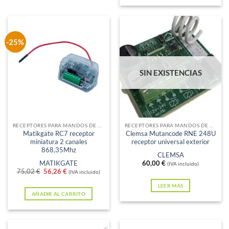
-25%
SIN EXISTENCIAS
RECEPTORES PARA MANDOS DE GARAJE
RECEPTORES PARA MANDOS DE GARAJE
Matikgate RC7 receptor
Clemsa Mutancode RNE 248U
miniatura 2 canales
receptor universal exterior
868,35Mhz
CLEMSA
MATIKGATE
60,00
€
(IVA incluido)
El
El
75,02
€
56,26
€
(IVA incluido)
precio
precio
original
actual
LEER MÁS
era:
es:
AÑADIR AL CARRITO
75,02 €.
56,26 €.