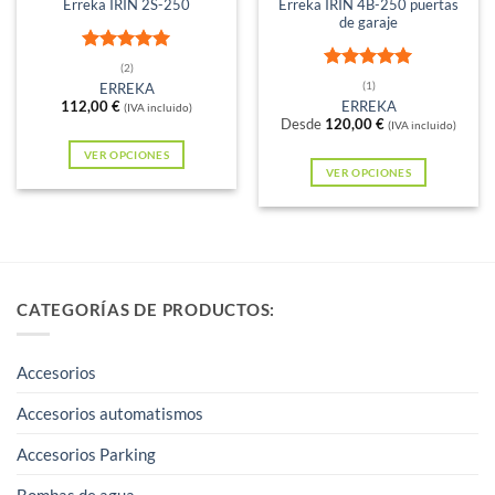
página
Erreka IRIN 2S-250
Erreka IRIN 4B-250 puertas
de garaje
de
producto
Valorado
(2)
con
5
de 5
Valorado
(1)
ERREKA
con
5
de 5
112,00
€
ERREKA
(IVA incluido)
Desde
120,00
€
(IVA incluido)
VER OPCIONES
VER OPCIONES
Este
Este
producto
producto
tiene
tiene
múltiples
múltiples
variantes.
variantes.
CATEGORÍAS DE PRODUCTOS:
Las
Las
opciones
opciones
se
Accesorios
se
pueden
pueden
Accesorios automatismos
elegir
elegir
en
Accesorios Parking
en
la
la