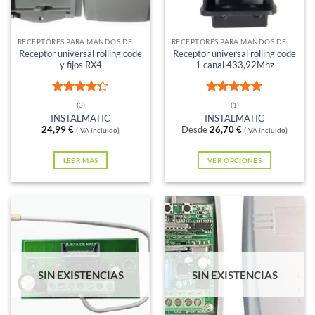
RECEPTORES PARA MANDOS DE GARAJE
RECEPTORES PARA MANDOS DE GARAJE
Receptor universal rolling code
Receptor universal rolling code
y fijos RX4
1 canal 433,92Mhz
Valorado
Valorado
(3)
(1)
con
4.33
con
5
de 5
INSTALMATIC
INSTALMATIC
de 5
24,99
€
Desde
26,70
€
(IVA incluido)
(IVA incluido)
LEER MÁS
VER OPCIONES
Este
producto
tiene
múltiples
variantes.
Las
SIN EXISTENCIAS
SIN EXISTENCIAS
opciones
se
pueden