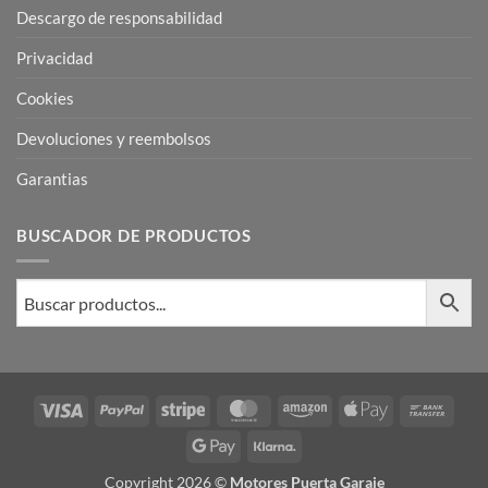
Descargo de responsabilidad
Privacidad
Cookies
Devoluciones y reembolsos
Garantias
BUSCADOR DE PRODUCTOS
Visa
PayPal
Stripe
MasterCard
Amazon
Apple
Bank
Pay
Trans
Google
Klarna
Pay
Copyright 2026 ©
Motores Puerta Garaje