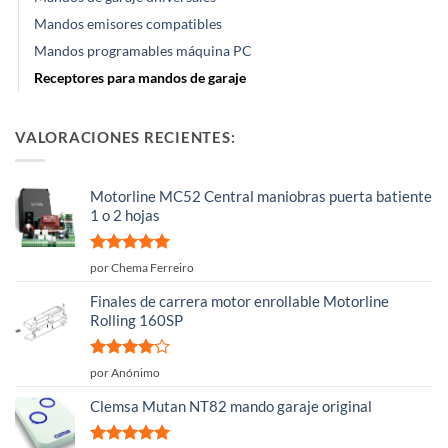
Mandos emisores compatibles
Mandos programables máquina PC
Receptores para mandos de garaje
VALORACIONES RECIENTES:
Motorline MC52 Central maniobras puerta batiente
1 o 2 hojas
Valorado
por Chema Ferreiro
con
5
de 5
Finales de carrera motor enrollable Motorline
Rolling 160SP
Valorado
por Anónimo
con
4
de
5
Clemsa Mutan NT82 mando garaje original