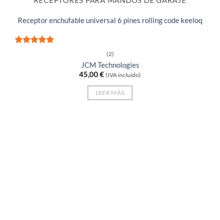
RECEPTORES PARA MANDOS DE GARAJE
Receptor enchufable universal 6 pines rolling code keeloq
Valorado
(2)
con
5
de 5
JCM Technologies
45,00
€
(IVA incluido)
LEER MÁS