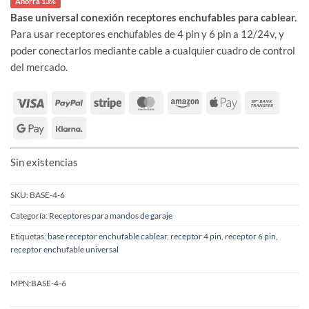
Ahorra 13%
era:
es:
39,95 €.
34,79 €.
Base universal conexión receptores enchufables para cablear.
Para usar receptores enchufables de 4 pin y 6 pin a 12/24v, y
poder conectarlos mediante cable a cualquier cuadro de control
del mercado.
Sin existencias
SKU:
BASE-4-6
Categoría:
Receptores para mandos de garaje
Etiquetas:
base receptor enchufable cablear
,
receptor 4 pin
,
receptor 6 pin
,
receptor enchufable universal
MPN:
BASE-4-6