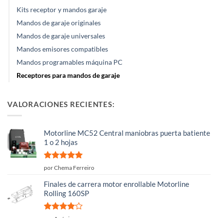
Kits receptor y mandos garaje
Mandos de garaje originales
Mandos de garaje universales
Mandos emisores compatibles
Mandos programables máquina PC
Receptores para mandos de garaje
VALORACIONES RECIENTES:
Motorline MC52 Central maniobras puerta batiente
1 o 2 hojas
Valorado
por Chema Ferreiro
con
5
de 5
Finales de carrera motor enrollable Motorline
Rolling 160SP
Valorado