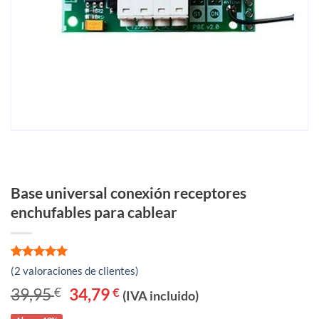
Base universal conexión receptores
enchufables para cablear
Valorado
2
(
2
valoraciones de clientes)
con
5
de 5
en base a
39,95
€
El
34,79
€
El
(IVA incluido)
precio
precio
valoraciones
original
actual
de clientes