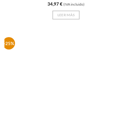
34,97
€
(IVA incluido)
LEER MÁS
-25%