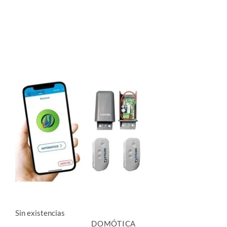
de
producto
Sin existencias
DOMÓTICA