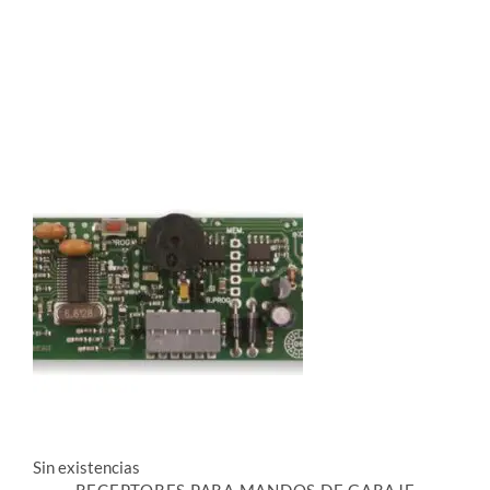
página
de
producto
Sin existencias