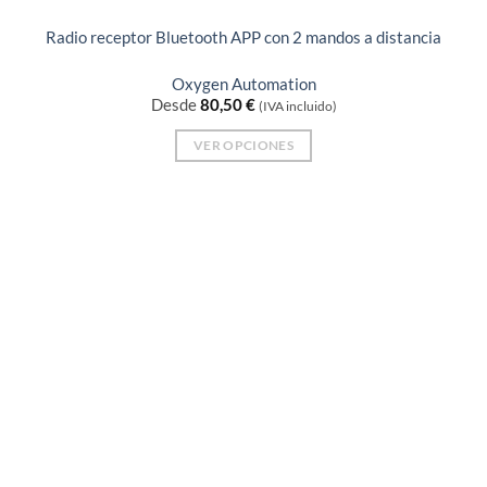
Radio receptor Bluetooth APP con 2 mandos a distancia
Oxygen Automation
Desde
80,50
€
(IVA incluido)
VER OPCIONES
Este
producto
tiene
múltiples
variantes.
Las
opciones
se
pueden
elegir
en
la