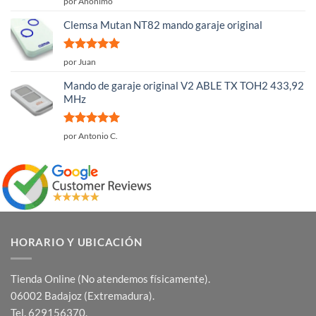
por Anónimo
con
4
de
5
Clemsa Mutan NT82 mando garaje original
Valorado
por Juan
con
5
de 5
Mando de garaje original V2 ABLE TX TOH2 433,92
MHz
Valorado
por Antonio C.
con
5
de 5
HORARIO Y UBICACIÓN
Tienda Online (No atendemos físicamente).
06002 Badajoz (Extremadura).
Tel. 629156370.