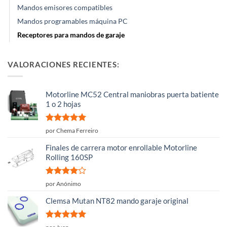
Mandos emisores compatibles
Mandos programables máquina PC
Receptores para mandos de garaje
VALORACIONES RECIENTES:
Motorline MC52 Central maniobras puerta batiente
1 o 2 hojas
Valorado
por Chema Ferreiro
con
5
de 5
Finales de carrera motor enrollable Motorline
Rolling 160SP
Valorado
por Anónimo
con
4
de
5
Clemsa Mutan NT82 mando garaje original
Valorado