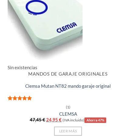
Sin existencias
MANDOS DE GARAJE ORIGINALES
Clemsa Mutan NT82 mando garaje original
Valorado
(1)
con
5
de 5
CLEMSA
El
El
47,45
€
24,95
€
(IVA incluido)
Ahorra 47%
precio
precio
original
actual
LEER MÁS
era:
es: