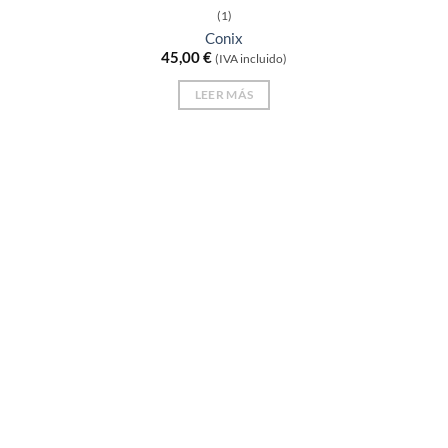
Valorado
(1)
con
5
de 5
Conix
45,00
€
(IVA incluido)
LEER MÁS