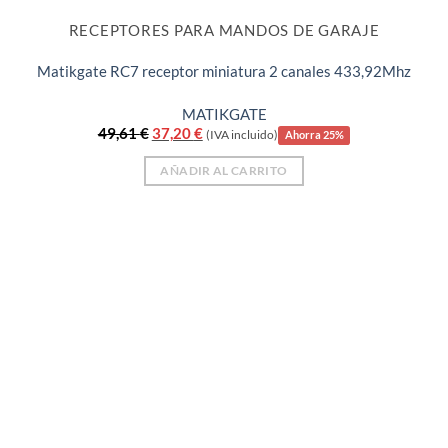
RECEPTORES PARA MANDOS DE GARAJE
Matikgate RC7 receptor miniatura 2 canales 433,92Mhz
MATIKGATE
El
El
49,61
€
37,20
€
(IVA incluido)
Ahorra 25%
precio
precio
original
actual
AÑADIR AL CARRITO
era:
es:
49,61 €.
37,20 €.