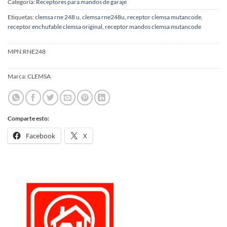
Categoría:
Receptores para mandos de garaje
Etiquetas:
clemsa rne 248 u
,
clemsa rne248u
,
receptor clemsa mutancode
,
receptor enchufable clemsa original
,
receptor mandos clemsa mutancode
MPN:
RNE248
Marca:
CLEMSA
Comparte esto:
Facebook
X