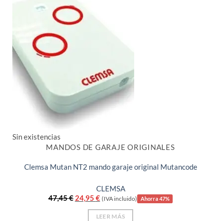
Sin existencias
MANDOS DE GARAJE ORIGINALES
Clemsa Mutan NT2 mando garaje original Mutancode
CLEMSA
El
El
47,45
€
24,95
€
(IVA incluido)
Ahorra 47%
precio
precio
original
actual
LEER MÁS
era:
es: