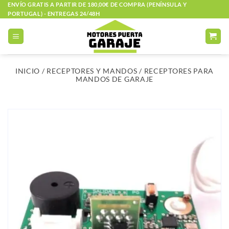
Saltar
ENVÍO GRATIS A PARTIR DE 180,00€ DE COMPRA (PENÍNSULA Y
PORTUGAL) - ENTREGAS 24/48H
al
contenido
INICIO
/
RECEPTORES Y MANDOS
/
RECEPTORES PARA
MANDOS DE GARAJE