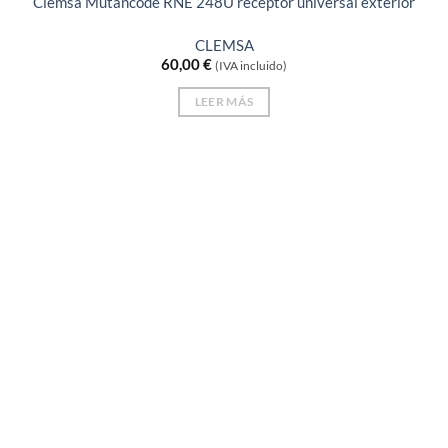
Clemsa Mutancode RNE 248U receptor universal exterior
CLEMSA
60,00
€
(IVA incluido)
LEER MÁS