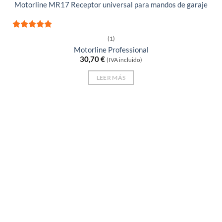
Motorline MR17 Receptor universal para mandos de garaje
Valorado
(1)
con
5
de 5
Motorline Professional
30,70
€
(IVA incluido)
LEER MÁS