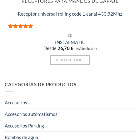
RECEPTORES PARA MANDOS DE GARAJE
Receptor universal rolling code 1 canal 433,92Mhz
Valorado
(1)
con
5
de 5
INSTALMATIC
Desde
26,70
€
(IVA incluido)
VER OPCIONES
Este
producto
tiene
CATEGORÍAS DE PRODUCTOS:
múltiples
variantes.
Accesorios
Las
opciones
Accesorios automatismos
se
Accesorios Parking
pueden
elegir
Bombas de agua