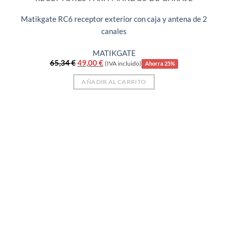
Matikgate RC6 receptor exterior con caja y antena de 2
canales
MATIKGATE
El
El
65,34
€
49,00
€
(IVA incluido)
Ahorra 25%
precio
precio
original
actual
AÑADIR AL CARRITO
era:
es:
65,34 €.
49,00 €.