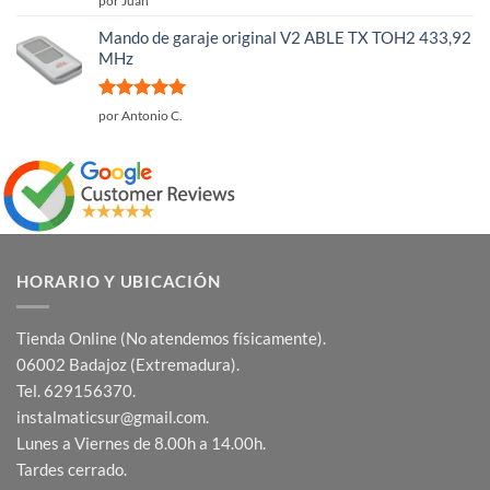
por Juan
con
5
de 5
Mando de garaje original V2 ABLE TX TOH2 433,92
MHz
Valorado
por Antonio C.
con
5
de 5
HORARIO Y UBICACIÓN
Tienda Online (No atendemos físicamente).
06002 Badajoz (Extremadura).
Tel. 629156370.
instalmaticsur@gmail.com.
Lunes a Viernes de 8.00h a 14.00h.
Tardes cerrado.