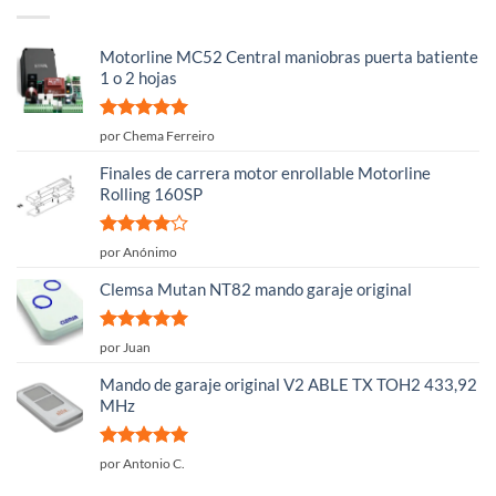
Motorline MC52 Central maniobras puerta batiente
1 o 2 hojas
Valorado
por Chema Ferreiro
con
5
de 5
Finales de carrera motor enrollable Motorline
Rolling 160SP
Valorado
por Anónimo
con
4
de
5
Clemsa Mutan NT82 mando garaje original
Valorado
por Juan
con
5
de 5
Mando de garaje original V2 ABLE TX TOH2 433,92
MHz
Valorado
por Antonio C.
con
5
de 5