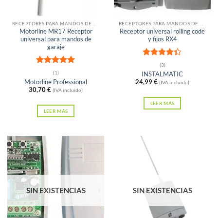
RECEPTORES PARA MANDOS DE GARAJE
RECEPTORES PARA MANDOS DE GARAJE
Motorline MR17 Receptor
Receptor universal rolling code
universal para mandos de
y fijos RX4
garaje
Valorado
(3)
Valorado
con
4.33
(1)
INSTALMATIC
con
5
de 5
de 5
Motorline Professional
24,99
€
(IVA incluido)
30,70
€
(IVA incluido)
LEER MÁS
LEER MÁS
SIN EXISTENCIAS
SIN EXISTENCIAS