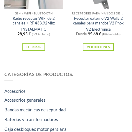
GSM / WIFI / BLUETOOTH
RECEPTORES PARA MANDOS DE GARAJE
Radio receptor WIFI de 2
Receptor externo V2 Wally 2
canales + RF 433,92Mhz
canales para mandos V2 Phox
INSTALMATIC
V2 Electrónica
28,95
€
Desde
95,68
€
(IVA incluido)
(IVA incluido)
LEER MÁS
VER OPCIONES
Este
producto
tiene
CATEGORÍAS DE PRODUCTOS:
múltiples
variantes.
Las
Accesorios
opciones
Accesorios generales
se
Bandas mecánicas de seguridad
pueden
elegir
Baterías y transformadores
en
Caja desbloqueo motor persiana
la