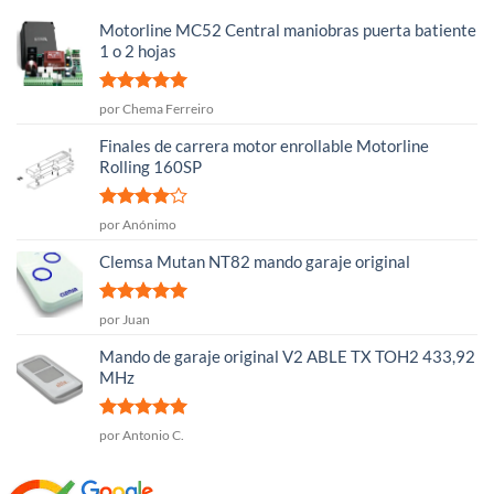
Motorline MC52 Central maniobras puerta batiente
1 o 2 hojas
Valorado
por Chema Ferreiro
con
5
de 5
Finales de carrera motor enrollable Motorline
Rolling 160SP
Valorado
por Anónimo
con
4
de
5
Clemsa Mutan NT82 mando garaje original
Valorado
por Juan
con
5
de 5
Mando de garaje original V2 ABLE TX TOH2 433,92
MHz
Valorado
por Antonio C.
con
5
de 5