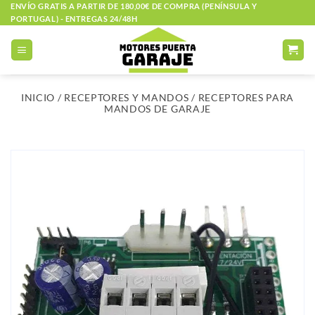
Saltar
ENVÍO GRATIS A PARTIR DE 180,00€ DE COMPRA (PENÍNSULA Y
PORTUGAL) - ENTREGAS 24/48H
al
contenido
INICIO
/
RECEPTORES Y MANDOS
/
RECEPTORES PARA
MANDOS DE GARAJE