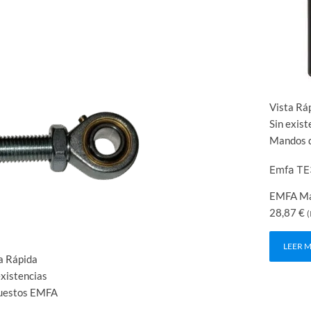
Vista Rá
Sin exist
Mandos d
Emfa TE
EMFA M
28,87
€
(
LEER 
a Rápida
existencias
uestos EMFA