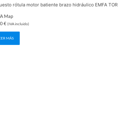
esto rótula motor batiente brazo hidráulico EMFA TOR
A Map
20
€
(IVA incluido)
EER MÁS