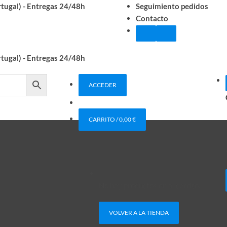
rtugal) - Entregas 24/48h
Seguimiento pedidos
Contacto
rtugal) - Entregas 24/48h
ACCEDER
CARRITO /
0,00
€
No hay productos en el carrito.
VOLVER A LA TIENDA