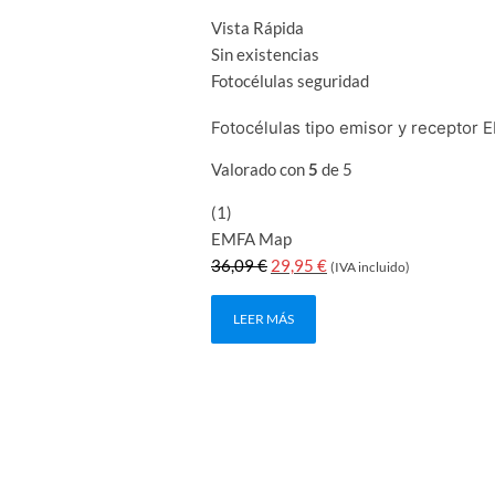
Vista Rápida
Sin existencias
Fotocélulas seguridad
Fotocélulas tipo emisor y recepto
Valorado con
5
de 5
(1)
EMFA Map
El
El
36,09
€
29,95
€
(IVA incluido)
precio
precio
original
actual
LEER MÁS
era:
es:
36,09 €.
29,95 €.