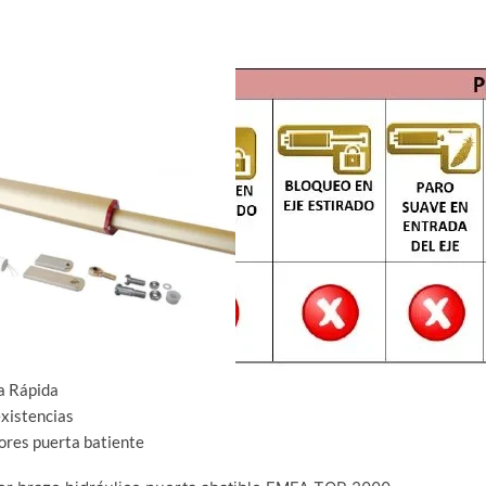
a Rápida
existencias
res puerta batiente