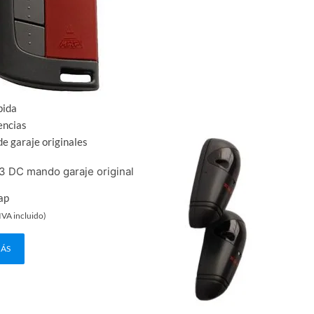
pida
encias
e garaje originales
3 DC mando garaje original
ap
IVA incluido)
MÁS