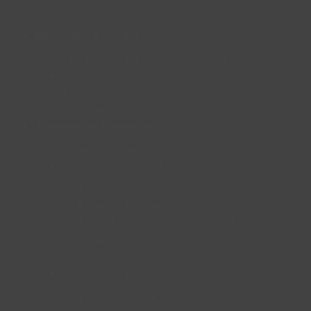
Barreras automáticas
Puertas correderas de cristales
Electrónica de control
Mandos de garaje a distancia para puertas
Cuadros de control
Radio receptores
Wifi y domótica
Accesorios automatismos
Accesorios generales
Accesorios de seguridad
Fotocélulas
Cerraduras eléctricas
Bandas mecánicas de seguridad
Kit alimentación solar
Repuestos
Accesorios para puertas
Puerta corredera