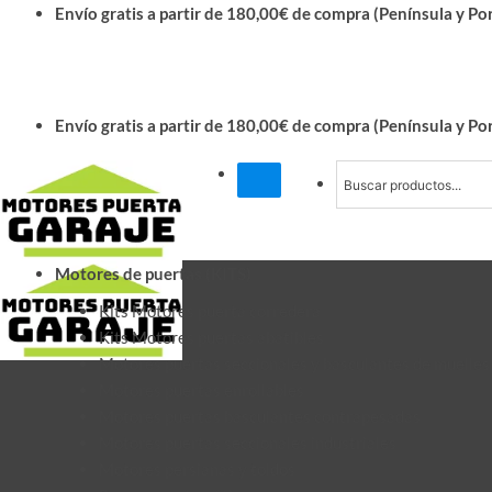
Saltar
Envío gratis a partir de 180,00€ de compra (Península y Po
al
contenido
Envío gratis a partir de 180,00€ de compra (Península y Po
Motores de puertas (KITS)
Kits Motores puerta corredera
Kits Motores puertas abatibles
Motores puertas seccionales y basculantes de muelles
Motores puertas enrollables
Motores puertas basculantes contrapesadas
Motores puertas seccionales industriales
Motores persianas y toldos