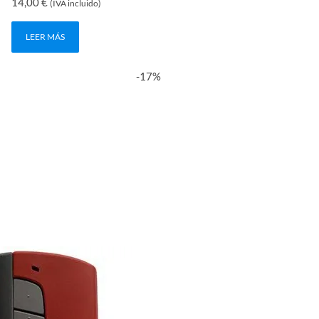
14,00
€
(IVA incluido)
LEER MÁS
-17%