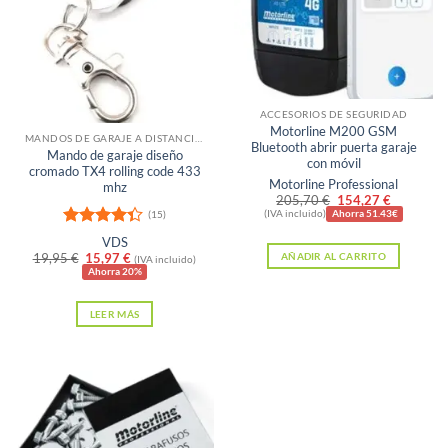
Sin existencias
ACCESORIOS DE SEGURIDAD
Motorline M200 GSM
MANDOS DE GARAJE A DISTANCIA PARA PUERTAS
Bluetooth abrir puerta garaje
Mando de garaje diseño
con móvil
cromado TX4 rolling code 433
Motorline Professional
mhz
El
El
205,70
€
154,27
€
precio
precio
(IVA incluido)
Ahorra 51.43€
(15)
original
actual
Valorado
VDS
era:
es:
con
4.33
El
El
19,95
€
15,97
€
AÑADIR AL CARRITO
205,70 €.
154,27 €
(IVA incluido)
de 5
precio
precio
Ahorra 20%
original
actual
era:
es:
LEER MÁS
19,95 €.
15,97 €.