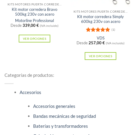
Sin existencias
en
KITS MOTORES PUERTA CORREDERA
la
Kit motor corredera Bravo
la
KITS MOTORES PUERTA CORREDERA
página
500kg 230v con acero
Kit motor corredera Simply
página
Motorline Professional
de
600kg 230v con acero
Desde
339,00
€
de
(IVA incluido)
producto
(1)
producto
Valorado
VDS
VER OPCIONES
con
5
de 5
Desde
257,00
€
(IVA incluido)
Este
producto
VER OPCIONES
tiene
Este
múltiples
producto
variantes.
Categorías de productos:
tiene
Las
múltiples
opciones
Accesorios
variantes.
se
Las
pueden
Accesorios generales
opciones
elegir
se
Bandas mecánicas de seguridad
en
pueden
la
Baterías y transformadores
elegir
página