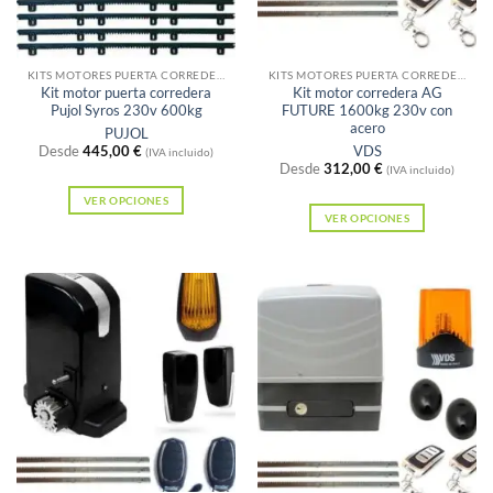
elegir
elegir
en
Sin existencias
Sin existencias
en
la
la
KITS MOTORES PUERTA CORREDERA
KITS MOTORES PUERTA CORREDERA
página
Kit motor puerta corredera
Kit motor corredera AG
página
de
Pujol Syros 230v 600kg
FUTURE 1600kg 230v con
de
acero
PUJOL
producto
Desde
445,00
€
VDS
producto
(IVA incluido)
Desde
312,00
€
(IVA incluido)
VER OPCIONES
VER OPCIONES
Este
Este
producto
producto
tiene
tiene
múltiples
múltiples
variantes.
variantes.
Las
Las
opciones
opciones
se
se
pueden
pueden
elegir
elegir
en