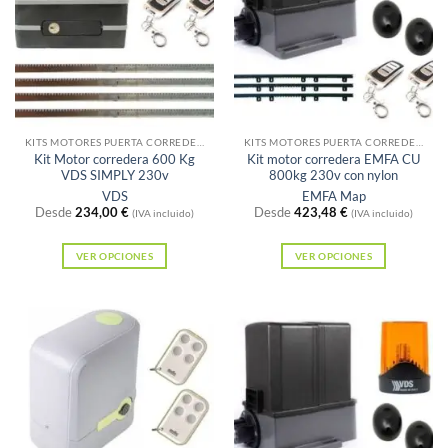
Sin existencias
Sin existencias
KITS MOTORES PUERTA CORREDERA
KITS MOTORES PUERTA CORREDERA
Kit Motor corredera 600 Kg
Kit motor corredera EMFA CU
VDS SIMPLY 230v
800kg 230v con nylon
VDS
EMFA Map
Desde
234,00
€
Desde
423,48
€
(IVA incluido)
(IVA incluido)
VER OPCIONES
VER OPCIONES
Este
Este
producto
producto
tiene
tiene
múltiples
múltiples
variantes.
variantes.
Las
Las
opciones
opciones