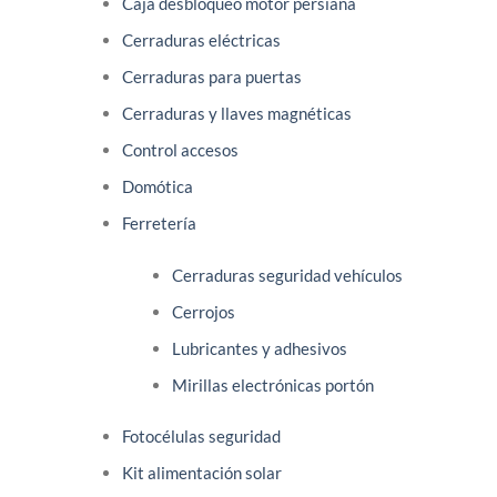
en
Caja desbloqueo motor persiana
de
la
Cerraduras eléctricas
producto
página
Cerraduras para puertas
de
producto
Cerraduras y llaves magnéticas
Control accesos
Domótica
Ferretería
Cerraduras seguridad vehículos
Cerrojos
Lubricantes y adhesivos
Mirillas electrónicas portón
Fotocélulas seguridad
Kit alimentación solar