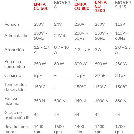
EMFA
MOVER
MOVER
EMFA
EMFA
CU
6
5 115
CU 500
CU 800
1500
Versión
230V
24V
230V
230V
115V
230V ~
230V ~
230V ~
115V~
Alimentación
24V dc
50Hz
50Hz
50Hz
60Hz
1.2 – 1.7
0.7 – 10
2.0 – 2.3
Absorción
1.2 – 2 A
3 A
A
A
A
Potencia
250 W
80 W
300 W
600 W
280 W
consumida
Capacitor
8 μF
–
10 μF
20 μF
30 μF
Temperatura
150°C
–
150°C
150°C
150°C
de servicio
Fuerza
350 N
500 N
440 N
1000 N
380 N
máxima
Grado de
44
44
44
44
44
protección IP
Revoluciones
1400
1600
1400
1400
1700
motor
rpm
rpm
rpm
rpm
rpm