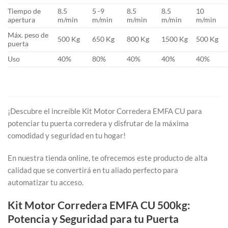
Tiempo de
8.5
5 -9
8.5
8.5
10
apertura
m/min
m/min
m/min
m/min
m/min
Máx. peso de
500 Kg
650 Kg
800 Kg
1500 Kg
500 Kg
puerta
Uso
40%
80%
40%
40%
40%
¡Descubre el increíble Kit Motor Corredera EMFA CU para
potenciar tu puerta corredera y disfrutar de la máxima
comodidad y seguridad en tu hogar!
En nuestra tienda online, te ofrecemos este producto de alta
calidad que se convertirá en tu aliado perfecto para
automatizar tu acceso.
Kit Motor Corredera EMFA CU 500kg:
Potencia y Seguridad para tu Puerta