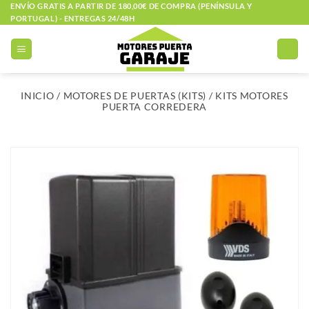
Saltar
ENVÍO GRATIS A PARTIR DE 180,00€ DE COMPRA (PENÍNSULA Y
PORTUGAL) - ENTREGAS 24/48H
al
contenido
INICIO
/
MOTORES DE PUERTAS (KITS)
/
KITS MOTORES
PUERTA CORREDERA