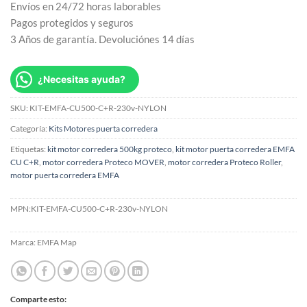
Envíos en 24/72 horas laborables
Pagos protegidos y seguros
3 Años de garantía. Devoluciónes 14 días
¿Necesitas ayuda?
SKU:
KIT-EMFA-CU500-C+R-230v-NYLON
Categoría:
Kits Motores puerta corredera
Etiquetas:
kit motor corredera 500kg proteco
,
kit motor puerta corredera EMFA
CU C+R
,
motor corredera Proteco MOVER
,
motor corredera Proteco Roller
,
motor puerta corredera EMFA
MPN:
KIT-EMFA-CU500-C+R-230v-NYLON
Marca:
EMFA Map
Comparte esto: