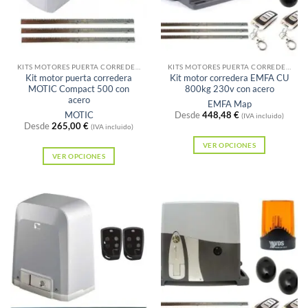
se
se
pueden
pueden
elegir
elegir
Sin existencias
Sin existencias
en
en
la
la
KITS MOTORES PUERTA CORREDERA
KITS MOTORES PUERTA CORREDERA
Kit motor puerta corredera
Kit motor corredera EMFA CU
página
página
MOTIC Compact 500 con
800kg 230v con acero
de
de
acero
EMFA Map
MOTIC
Desde
448,48
€
producto
producto
(IVA incluido)
Desde
265,00
€
(IVA incluido)
VER OPCIONES
VER OPCIONES
Este
Este
producto
producto
tiene
tiene
múltiples
múltiples
variantes.
variantes.
Las
Las
opciones
opciones
se
se
pueden
pueden