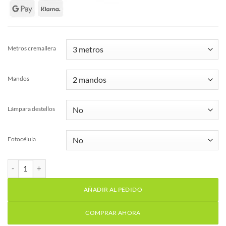
Metros cremallera
Mandos
Lámpara destellos
Fotocélula
Kit motor corredera EMFA CU 500kg 230v con nylon cantidad
AÑADIR AL PEDIDO
COMPRAR AHORA