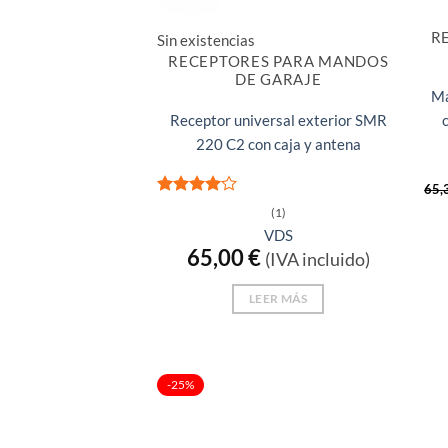
R
Sin existencias
RECEPTORES PARA MANDOS
DE GARAJE
Ma
Receptor universal exterior SMR
220 C2 con caja y antena
65,
Valorado
(1)
con
4
de
VDS
5
65,00
€
(IVA incluido)
LEER MÁS
-25%