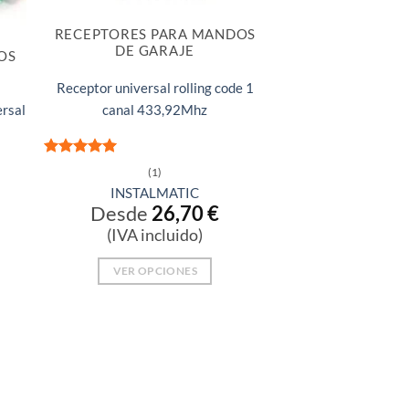
RECEPTORES PARA MANDOS
DE GARAJE
OS
Receptor universal rolling code 1
ersal
canal 433,92Mhz
Valorado
(1)
con
5
de 5
INSTALMATIC
Desde
26,70
€
(IVA incluido)
VER OPCIONES
Este
producto
tiene
múltiples
variantes.
Las