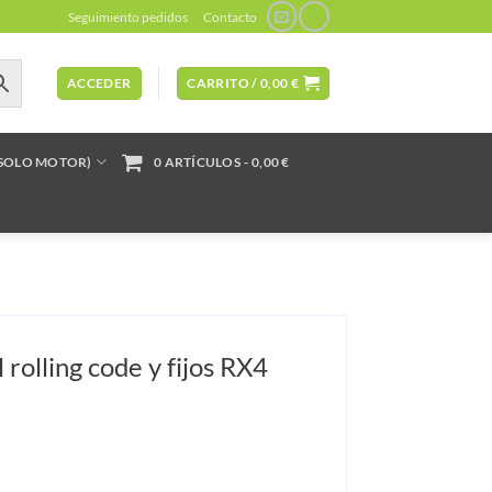
Seguimiento pedidos
Contacto
ACCEDER
CARRITO /
0,00
€
(SOLO MOTOR)
0 ARTÍCULOS
0,00 €
 rolling code y fijos RX4