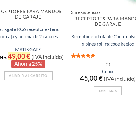
ECEPTORES PARA MANDOS
Sin existencias
DE GARAJE
RECEPTORES PARA MAND
DE GARAJE
tikgate RC6 receptor exterior
con caja y antena de 2 canales
Receptor enchufable Conix univ
6 pines rolling code keeloq
MATIKGATE
El
49,00
€
El
(IVA incluido)
34
€
precio
precio
Valorado
Ahorra 25%
original
actual
(1)
con
5
de 5
era:
es:
Conix
65,34 €.
49,00 €.
AÑADIR AL CARRITO
45,00
€
(IVA incluido)
LEER MÁS