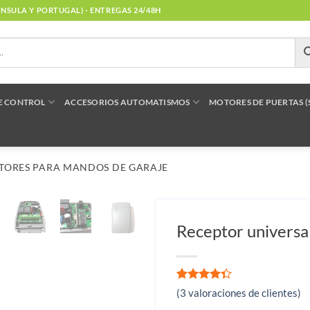
NÍNSULA Y PORTUGAL) - ENTREGAS 24/48H
E CONTROL
ACCESORIOS AUTOMATISMOS
MOTORES DE PUERTAS 
TORES PARA MANDOS DE GARAJE
Receptor universal
Valorado
3
(
3
valoraciones de clientes)
con
4.33