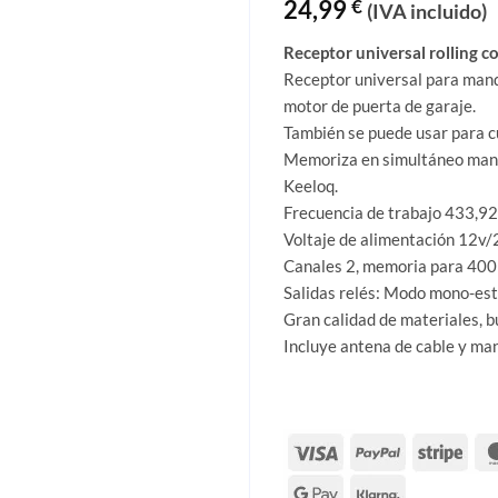
de 5 en
24,99
€
(IVA incluido)
base a
valoracion
Receptor universal rolling co
es de
clientes
Receptor universal para mand
motor de puerta de garaje.
También se puede usar para cu
Memoriza en simultáneo mando
Keeloq.
Frecuencia de trabajo 433,9
Voltaje de alimentación 12v
Canales 2, memoria para 400 
Salidas relés: Modo mono-est
Gran calidad de materiales, b
Incluye antena de cable y man