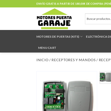
Saltar
ENVÍO GRATIS A PARTIR DE 180,00€ DE COMPRA (PE
al
contenido
MOTORES DE PUERTAS (KITS)
ELECTRÓNICA D
MENU CART
INICIO
/
RECEPTORES Y MANDOS
/
RECEP