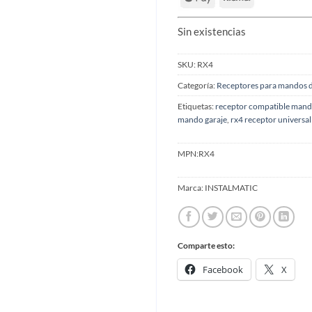
Sin existencias
SKU:
RX4
Categoría:
Receptores para mandos d
Etiquetas:
receptor compatible mand
mando garaje
,
rx4 receptor univers
MPN:
RX4
Marca:
INSTALMATIC
Comparte esto:
Facebook
X