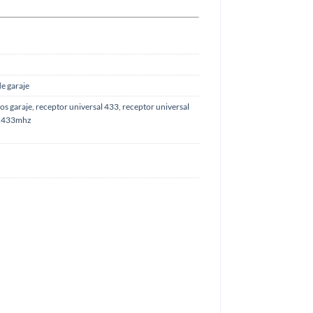
e garaje
os garaje
,
receptor universal 433
,
receptor universal
al 433mhz