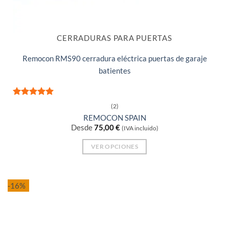
CERRADURAS PARA PUERTAS
Remocon RMS90 cerradura eléctrica puertas de garaje
batientes
Valorado
(2)
con
5
de 5
REMOCON SPAIN
Desde
75,00
€
(IVA incluido)
VER OPCIONES
Este
producto
tiene
-16%
múltiples
variantes.
Las