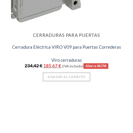
CERRADURAS PARA PUERTAS
Cerradura Eléctrica VIRO V09 para Puertas Correderas
Viro cerraduras
El
El
234,42
€
185,67
€
(IVA incluido)
Ahorra 48.75€
precio
precio
original
actual
AÑADIR AL CARRITO
era:
es:
234,42 €.
185,67 €.