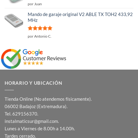
Valorado
por Juan
con
5
de 5
Mando de garaje original V2 ABLE TX TOH2 433,92
MHz
Valorado
por Antonio C.
con
5
de 5
HORARIO Y UBICACIÓN
Tienda Online (No atendemos físicamente).
06002 Badajoz (Extremadura).
Tel. 629156370.
instalmaticsur@gmail.com.
Lunes a Viernes de 8.00h a 14.00h.
Tardes cerrado.