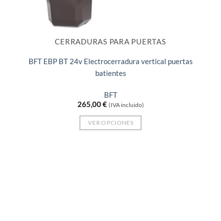
CERRADURAS PARA PUERTAS
BFT EBP BT 24v Electrocerradura vertical puertas
batientes
BFT
265,00
€
(IVA incluido)
VER OPCIONES
Este
producto
tiene
múltiples
variantes.
Las
opciones
se