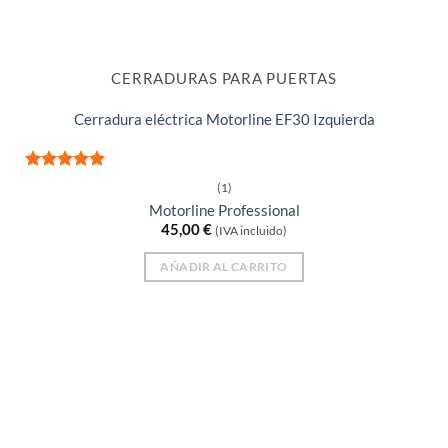
CERRADURAS PARA PUERTAS
Cerradura eléctrica Motorline EF30 Izquierda
Valorado
(1)
con
5
de 5
Motorline Professional
45,00
€
(IVA incluido)
AÑADIR AL CARRITO