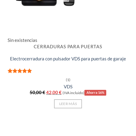
Sin existencias
CERRADURAS PARA PUERTAS
Electrocerradura con pulsador VDS para puertas de garaje
Valorado
(1)
con
5
de 5
VDS
El
El
50,00
€
42,00
€
(IVA incluido)
Ahorra 16%
precio
precio
original
actual
LEER MÁS
era:
es:
50,00 €.
42,00 €.