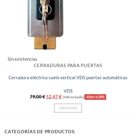
Sin existencias
CERRADURAS PARA PUERTAS
Cerradura eléctrica suelo vertical VDS puertas automáticas
VDS
El
El
79,00
€
52,47
€
(IVA incluido)
Ahorra 34%
precio
precio
original
actual
LEER MÁS
era:
es:
79,00 €.
52,47 €.
CATEGORÍAS DE PRODUCTOS: