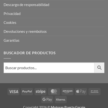
Descargo de responsabilidad
Privacidad
Cookies
Devoluciones y reembolsos
Garantias
BUSCADOR DE PRODUCTOS
Visa
PayPal
Stripe
MasterCard
Amazon
Apple
Bank
Pay
Trans
Google
Klarna
Pay
Copyright 2026 ©
Motores Puerta Garaje