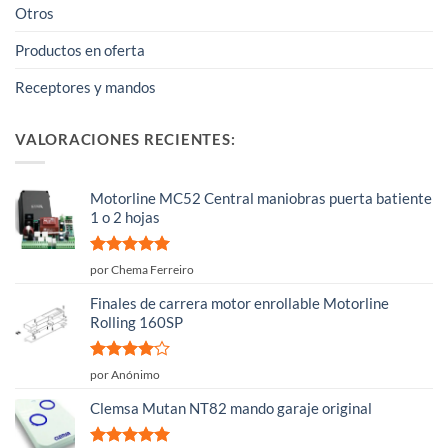
Otros
Productos en oferta
Receptores y mandos
VALORACIONES RECIENTES:
Motorline MC52 Central maniobras puerta batiente
1 o 2 hojas
Valorado
por Chema Ferreiro
con
5
de 5
Finales de carrera motor enrollable Motorline
Rolling 160SP
Valorado
por Anónimo
con
4
de
5
Clemsa Mutan NT82 mando garaje original