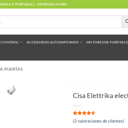
NÍNSULA Y PORTUGAL) - ENTREGAS 24/48H
E CONTROL
ACCESORIOS AUTOMATISMOS
MOTORES DE PUERTAS 
A PUERTAS
Cisa Elettrika ele
Valorado
2
(
2
valoraciones de clientes)
con
4.5