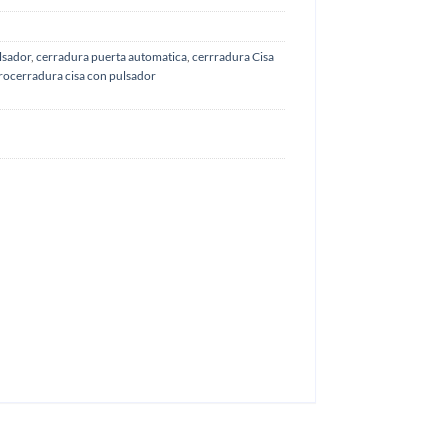
ulsador
,
cerradura puerta automatica
,
cerrradura Cisa
rocerradura cisa con pulsador