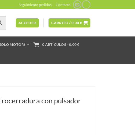
Seguimiento pedidos
Contacto
ACCEDER
CARRITO /
0,00
€
(SOLO MOTOR)
0 ARTÍCULOS
0,00 €
ctrocerradura con pulsador