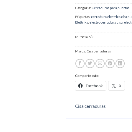
Categoría:
Cerraduras para puertas
Etiquetas:
cerradura electrica cisa p
Elettrika
,
electrocerradura cisa
,
elect
MPN:
167/2
Marca:
Cisa cerraduras
Comparte esto:
Facebook
X
Cisa cerraduras