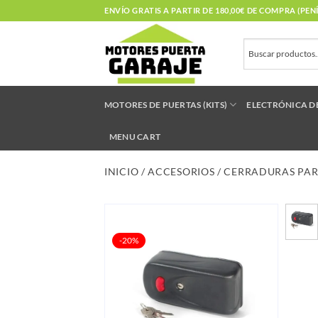
Saltar
ENVÍO GRATIS A PARTIR DE 180,00€ DE COMPRA (PE
al
contenido
MOTORES DE PUERTAS (KITS)
ELECTRÓNICA D
MENU CART
INICIO
/
ACCESORIOS
/
CERRADURAS PAR
-20%