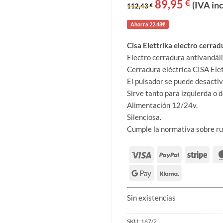
de 5 en
El
89,95
El
€
(IVA inc
112,43
€
precio
precio
base a
original
actual
valoracion
era:
es:
Ahorra 22.48€
es de
112,43 €.
89,95 €.
clientes
Cisa Elettrika electro cerrad
Electro cerradura antivandáli
Cerradura eléctrica CISA Elet
El pulsador se puede desactiv
Sirve tanto para izquierda o 
Alimentación 12/24v.
Silenciosa.
Cumple la normativa sobre ru
Sin existencias
SKU:
167/2