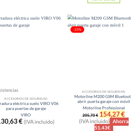
Este
producto
tiene
múltiples
-25%
variantes.
Las
opciones
se
pueden
elegir
en
la
xistencias
página
ACCESORIOS DE SEGURIDAD
Motorline M200 GSM Bluetoot
de
ACCESORIOS DE SEGURIDAD
abrir puerta garaje con móvil
radura eléctrica suelo VIRO V06
producto
Motorline Professional
para puertas de garaje
El
154,27
€
El
VIRO
205,70
€
precio
pre
130,63
€
(IVA incluido)
Ahorra
(IVA incluido)
original
act
era:
es:
51.43€
205,70 €.
154