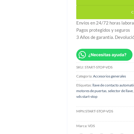
C
Envíos en 24/72 horas labora
Pagos protegidos y seguros
3 Años de garantía. Devoluci
¿Necesitas ayuda?
SKU:
START-STOP-VDS
Categoría:
Accesorios generales
Etiquetas:
llave de contacto automat
motores de puertas
,
selector de llave
vds start-stop
MPN:
START-STOP-VDS
Marca:
VDS