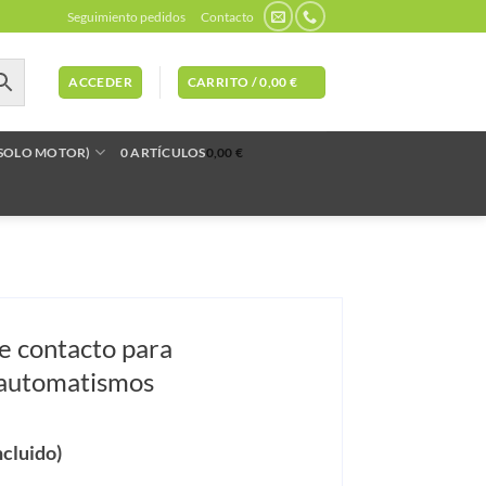
Seguimiento pedidos
Contacto
ACCEDER
CARRITO /
0,00
€
(SOLO MOTOR)
0 ARTÍCULOS
0,00 €
de contacto para
 automatismos
ncluido)