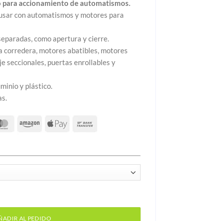
to para accionamiento de automatismos.
 usar con automatismos y motores para
separadas, como apertura y cierre.
a corredera, motores abatibles, motores
e seccionales, puertas enrollables y
minio y plástico.
as.
o para accionamiento de automatismos cantidad
ÑADIR AL PEDIDO