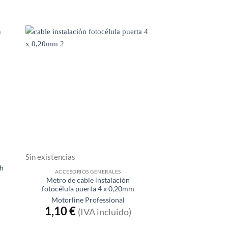
Sin existencias
h
ACCESORIOS GENERALES
Metro de cable instalación
fotocélula puerta 4 x 0,20mm
Motorline Professional
cio
1,10
€
(IVA incluido)
ual
,27 €.