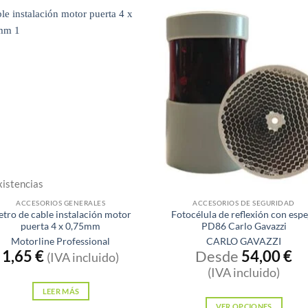
xistencias
Sin existencias
ACCESORIOS GENERALES
ACCESORIOS DE SEGURIDAD
tro de cable instalación motor
Fotocélula de reflexión con espe
puerta 4 x 0,75mm
PD86 Carlo Gavazzi
Motorline Professional
CARLO GAVAZZI
1,65
€
Desde
54,00
€
(IVA incluido)
(IVA incluido)
LEER MÁS
VER OPCIONES