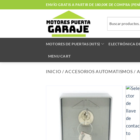
Saltar
ENVÍO GRATIS A PARTIR DE 180,00€ DE COMPRA (PE
al
contenido
MOTORES DE PUERTAS (KITS)
ELECTRÓNICA D
MENU CART
INICIO
/
ACCESORIOS AUTOMATISMOS
/
A