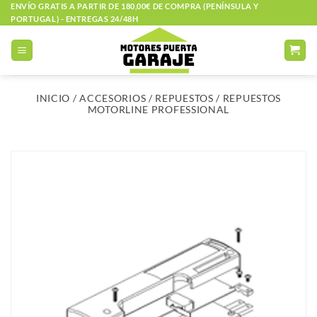
Saltar
ENVÍO GRATIS A PARTIR DE 180,00€ DE COMPRA (PENÍNSULA Y
PORTUGAL) - ENTREGAS 24/48H
al
contenido
INICIO
/
ACCESORIOS
/
REPUESTOS
/
REPUESTOS
MOTORLINE PROFESSIONAL