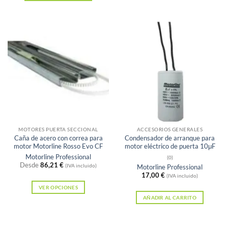
Este
producto
tiene
múltiples
variantes.
Las
opciones
se
pueden
elegir
en
MOTORES PUERTA SECCIONAL
ACCESORIOS GENERALES
la
Caña de acero con correa para
Condensador de arranque para
motor Motorline Rosso Evo CF
motor eléctrico de puerta 10μF
página
Motorline Professional
(0)
de
Desde
86,21
€
(IVA incluido)
Motorline Professional
producto
17,00
€
(IVA incluido)
VER OPCIONES
AÑADIR AL CARRITO
Este
producto
tiene