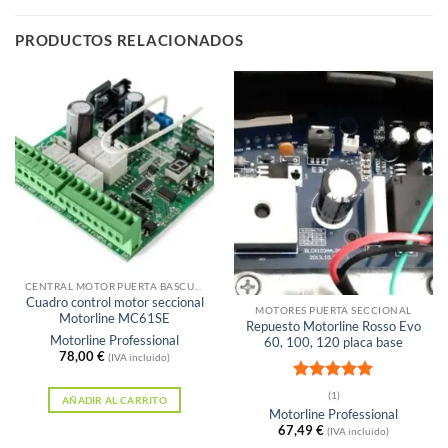
PRODUCTOS RELACIONADOS
Sin existencias
CENTRAL MOTOR PUERTA BASCULANTE
Cuadro control motor seccional
MOTORES PUERTA SECCIONAL
Motorline MC61SE
Repuesto Motorline Rosso Evo
Motorline Professional
60, 100, 120 placa base
78,00
€
(IVA incluido)
Valorado
(1)
AÑADIR AL CARRITO
con
5
de 5
Motorline Professional
67,49
€
(IVA incluido)