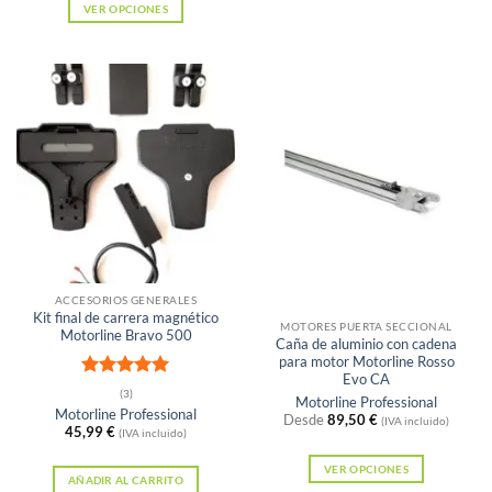
VER OPCIONES
Este
producto
tiene
múltiples
variantes.
Las
opciones
se
pueden
elegir
Sin existencias
en
ACCESORIOS GENERALES
Kit final de carrera magnético
la
MOTORES PUERTA SECCIONAL
Motorline Bravo 500
Caña de aluminio con cadena
página
para motor Motorline Rosso
de
Evo CA
Valorado
(3)
Motorline Professional
producto
con
5
de 5
Motorline Professional
Desde
89,50
€
(IVA incluido)
45,99
€
(IVA incluido)
VER OPCIONES
AÑADIR AL CARRITO