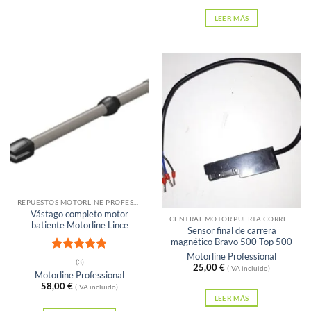
LEER MÁS
Sin existencias
REPUESTOS MOTORLINE PROFESSIONAL
Vástago completo motor
CENTRAL MOTOR PUERTA CORREDERA
batiente Motorline Lince
Sensor final de carrera
magnético Bravo 500 Top 500
Motorline Professional
Valorado
(3)
25,00
€
(IVA incluido)
con
5
de 5
Motorline Professional
58,00
€
(IVA incluido)
LEER MÁS