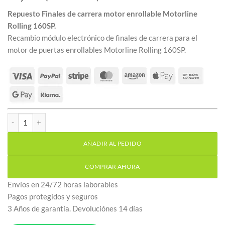
base a
valoració
Repuesto Finales de carrera motor enrollable Motorline
n de un
Rolling 160SP.
cliente
Recambio módulo electrónico de finales de carrera para el
motor de puertas enrollables Motorline Rolling 160SP.
Finales de carrera motor enrollable Motorline Rolling 160SP cant
AÑADIR AL PEDIDO
COMPRAR AHORA
Envíos en 24/72 horas laborables
Pagos protegidos y seguros
3 Años de garantía. Devoluciónes 14 días