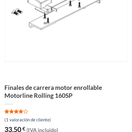
Finales de carrera motor enrollable
Motorline Rolling 160SP
Valorado
1
(
1
valoración de cliente)
con
4
de
5 en
33,50
€
(IVA incluido)