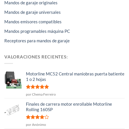
Mandos de garaje originales
Mandos de garaje universales
Mandos emisores compatibles
Mandos programables máquina PC
Receptores para mandos de garaje
VALORACIONES RECIENTES:
Motorline MC52 Central maniobras puerta batiente
1 o 2 hojas
Valorado
por Chema Ferreiro
con
5
de 5
Finales de carrera motor enrollable Motorline
Rolling 160SP
Valorado
por Anónimo
con
4
de