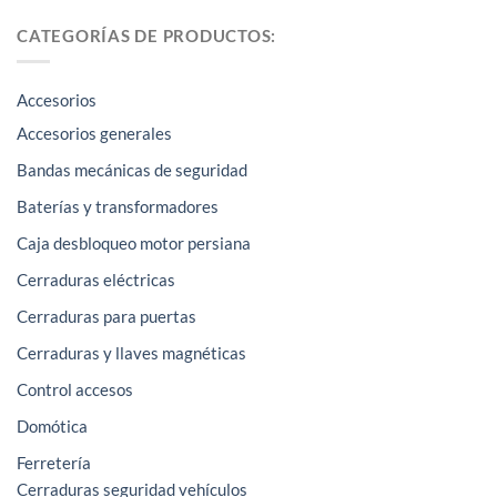
múltiples
CATEGORÍAS DE PRODUCTOS:
variantes.
Las
opciones
Accesorios
se
Accesorios generales
pueden
Bandas mecánicas de seguridad
elegir
en
Baterías y transformadores
la
Caja desbloqueo motor persiana
página
Cerraduras eléctricas
de
producto
Cerraduras para puertas
Cerraduras y llaves magnéticas
Control accesos
Domótica
Ferretería
Cerraduras seguridad vehículos