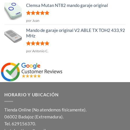
5
Clemsa Mutan NT82 mando garaje original
Valorado
por Juan
con
5
de 5
Mando de garaje original V2 ABLE TX TOH2 433,92
MHz
Valorado
por Antonio C.
con
5
de 5
HORARIO Y UBICACIÓN
Tienda Online (No atendemos físicamente).
06002 Badajoz (Extremadura).
Tel. 629156370.