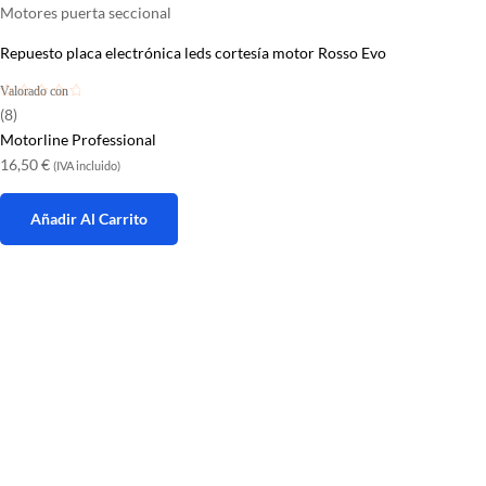
Motores puerta seccional
Repuesto placa electrónica leds cortesía motor Rosso Evo
Valorado con
4.75
de 5
(8)
Motorline Professional
16,50
€
(IVA incluido)
Añadir Al Carrito