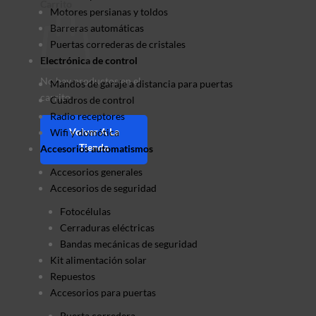
Carrito
Motores persianas y toldos
Barreras automáticas
Puertas correderas de cristales
Electrónica de control
No hay productos en el
Mandos de garaje a distancia para puertas
carrito.
Cuadros de control
Radio receptores
Volver A La
Wifi y domótica
Tienda
Accesorios automatismos
Accesorios generales
Accesorios de seguridad
Fotocélulas
Cerraduras eléctricas
Bandas mecánicas de seguridad
Kit alimentación solar
Repuestos
Accesorios para puertas
Puerta corredera