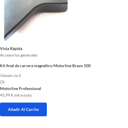
Vista Rápida
Accesorios generales
Kit final de carrera magnético Motorline Bravo 500
Valorado con
5
de 5
(3)
Motorline Professional
45,99
€
(IVA incluido)
Añadir Al Carrito