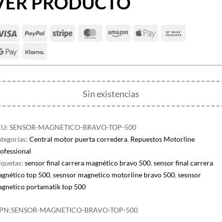
VER PRODUCTO
Sin existencias
KU:
SENSOR-MAGNETICO-BRAVO-TOP-500
tegorías:
Central motor puerta corredera
,
Repuestos Motorline
ofessional
iquetas:
sensor final carrera magnético bravo 500
,
sensor final carrera
gnético top 500
,
sesnsor magnetico motorline bravo 500
,
sesnsor
gnetico portamatik top 500
PN:
SENSOR-MAGNETICO-BRAVO-TOP-500