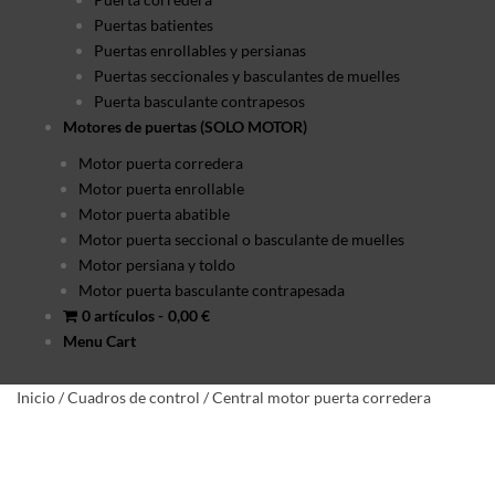
Puertas batientes
Puertas enrollables y persianas
Puertas seccionales y basculantes de muelles
Puerta basculante contrapesos
Motores de puertas (SOLO MOTOR)
Motor puerta corredera
Motor puerta enrollable
Motor puerta abatible
Motor puerta seccional o basculante de muelles
Motor persiana y toldo
Motor puerta basculante contrapesada
0 artículos
0,00 €
Menu Cart
Inicio
/
Cuadros de control
/
Central motor puerta corredera