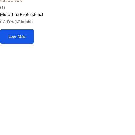
Valorado con
5
de 5
(1)
Motorline Professional
67,49
€
(IVA incluido)
Leer Más