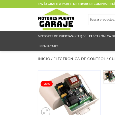
Saltar
ENVÍO GRATIS A PARTIR DE 180,00€ DE COMPRA (PE
al
contenido
MOTORES DE PUERTAS (KITS)
ELECTRÓNICA D
MENU CART
INICIO
/
ELECTRÓNICA DE CONTROL
/
CU
-25%