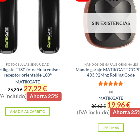
SIN EXISTENCIAS
FOTOCÉLULAS SEGURIDAD
MANDOS DE GARAJE ORIGINALES
tikgate F180 fotocélula emisor
Mando garaje MATIKGATE COP
receptor orientable 180º
433,92Mhz Rolling Code
MATIKGATE
El
27,22
€
El
36,30
€
Valorado
precio
precio
(4)
VA incluido)
Ahorra 25%
con
5
de 5
original
actual
MATIKGATE
era:
es:
El
19,96
€
El
36,30 €.
27,22 €.
26,62
€
precio
prec
(IVA incluido)
Ahorra 25
AÑADIR AL CARRITO
original
actu
era:
es:
26,62 €.
19,9
LEER MÁS