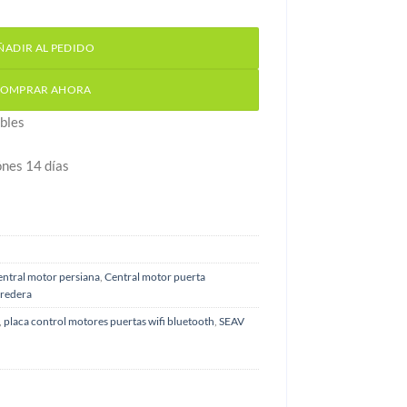
otores puertas correderas cantidad
ÑADIR AL PEDIDO
OMPRAR AHORA
bles
ónes 14 días
ntral motor persiana
,
Central motor puerta
rredera
,
placa control motores puertas wifi bluetooth
,
SEAV