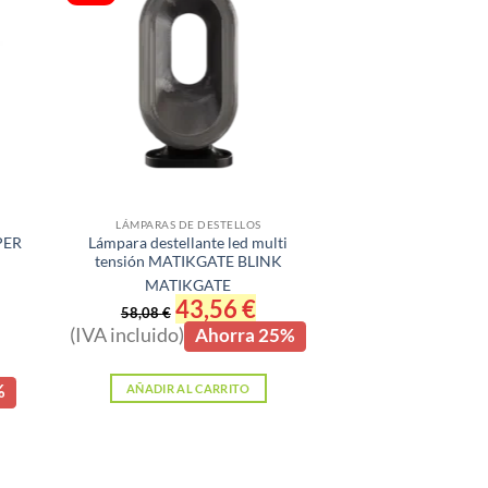
LÁMPARAS DE DESTELLOS
PER
Lámpara destellante led multi
tensión MATIKGATE BLINK
MATIKGATE
El
43,56
€
El
58,08
€
precio
precio
(IVA incluido)
Ahorra 25%
original
actual
era:
es:
58,08 €.
43,56 €.
io
%
AÑADIR AL CARRITO
al
6 €.