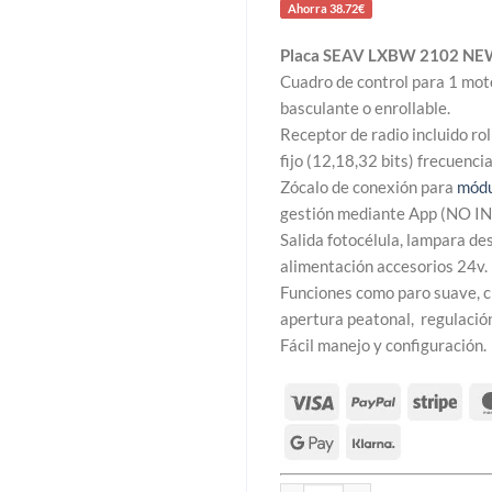
era:
es:
Ahorra 38.72€
154,88 €.
116,16 
Placa SEAV LXBW 2102 NEW 
Cuadro de control para 1 mot
basculante o enrollable.
Receptor de radio incluido r
fijo (12,18,32 bits) frecuenc
Zócalo de conexión para
módu
gestión mediante App (NO I
Salida fotocélula, lampara des
alimentación accesorios 24v.
Funciones como paro suave, c
apertura peatonal, regulación
Fácil manejo y configuración.