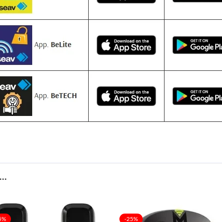
S…
5%
-25%