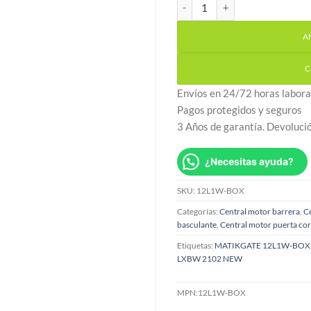
Placa SEAV LXBW 2102 NEW m
A
C
Envíos en 24/72 horas labora
Pagos protegidos y seguros
3 Años de garantía. Devoluci
¿Necesitas ayuda?
SKU:
12L1W-BOX
Categorías:
Central motor barrera
,
Ce
basculante
,
Central motor puerta co
Etiquetas:
MATIKGATE 12L1W-BOX
LXBW 2102 NEW
MPN:
12L1W-BOX