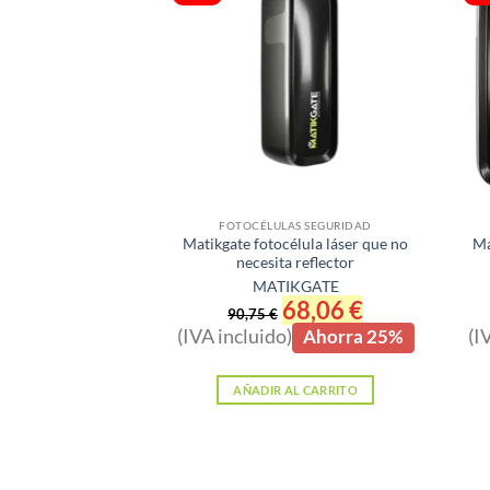
FOTOCÉLULAS SEGURIDAD
Matikgate fotocélula láser que no
Ma
necesita reflector
MATIKGATE
El
68,06
€
El
90,75
€
precio
precio
(IVA incluido)
(I
Ahorra 25%
original
actual
era:
es:
90,75 €.
68,06 €.
AÑADIR AL CARRITO