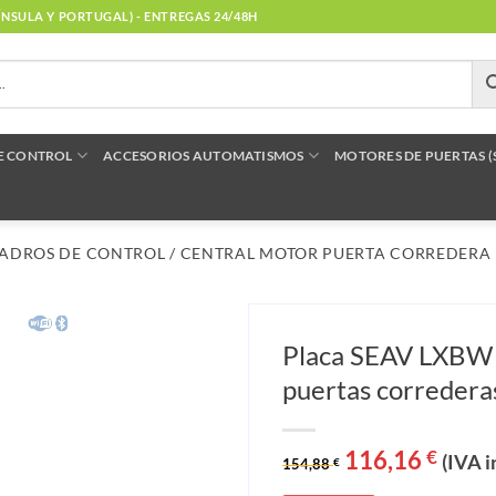
NÍNSULA Y PORTUGAL) - ENTREGAS 24/48H
E CONTROL
ACCESORIOS AUTOMATISMOS
MOTORES DE PUERTAS 
ADROS DE CONTROL
/
CENTRAL MOTOR PUERTA CORREDERA
Placa SEAV LXBW
puertas corredera
El
116,16
El
€
(IVA i
154,88
€
precio
precio
original
actual