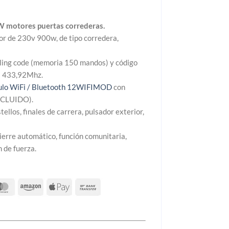
€.
motores puertas correderas.
or de 230v 900w, de tipo corredera,
olling code (memoria 150 mandos) y código
ia 433,92Mhz.
lo WiFi / Bluetooth 12WIFIMOD
con
NCLUIDO).
tellos, finales de carrera, pulsador exterior,
ierre automático, función comunitaria,
 de fuerza.