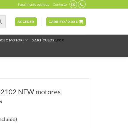
Seguimiento pedidos
Contacto
ACCEDER
CARRITO /
0,00
€
(SOLO MOTOR)
0 ARTÍCULOS
0,00 €
 2102 NEW motores
s
ncluido)