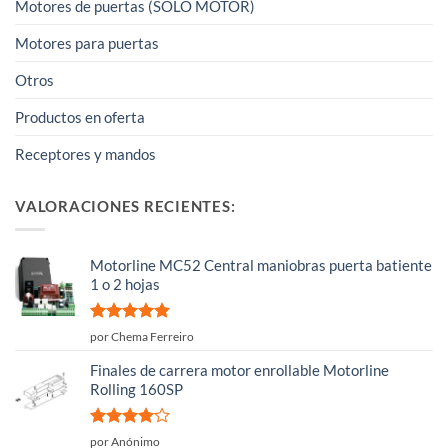
Motores de puertas (SOLO MOTOR)
Motores para puertas
Otros
Productos en oferta
Receptores y mandos
VALORACIONES RECIENTES:
Motorline MC52 Central maniobras puerta batiente
1 o 2 hojas
Valorado
por Chema Ferreiro
con
5
de 5
Finales de carrera motor enrollable Motorline
Rolling 160SP
Valorado
por Anónimo