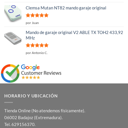
con
4
de
5
Clemsa Mutan NT82 mando garaje original
Valorado
por Juan
con
5
de 5
Mando de garaje original V2 ABLE TX TOH2 433,92
MHz
Valorado
por Antonio C.
con
5
de 5
HORARIO Y UBICACIÓN
Tienda Online (No atendemos físicamente).
06002 Badajoz (Extremadura).
Tel. 629156370.