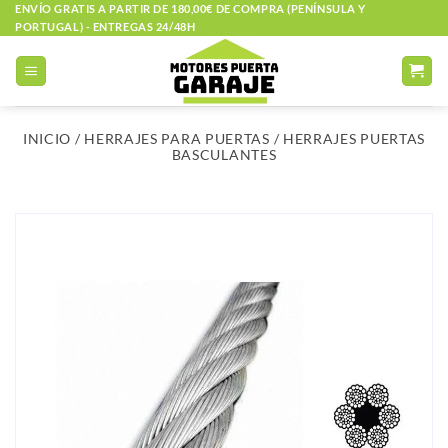
Saltar
ENVÍO GRATIS A PARTIR DE 180,00€ DE COMPRA (PENÍNSULA Y
PORTUGAL) - ENTREGAS 24/48H
al
contenido
INICIO
/
HERRAJES PARA PUERTAS
/
HERRAJES PUERTAS
BASCULANTES