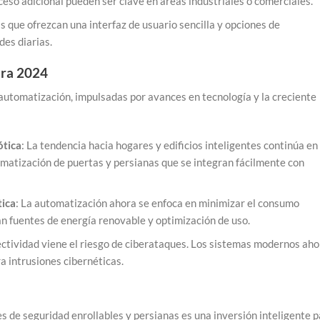
eso adicional pueden ser clave en áreas industriales o comerciales.
s que ofrezcan una interfaz de usuario sencilla y opciones de
es diarias.
ara 2024
automatización, impulsadas por avances en tecnología y la creciente
ótica
: La tendencia hacia hogares y edificios inteligentes continúa en
atización de puertas y persianas que se integran fácilmente con
tica
: La automatización ahora se enfoca en minimizar el consumo
an fuentes de energía renovable y optimización de uso.
ectividad viene el riesgo de ciberataques. Los sistemas modernos aho
a intrusiones cibernéticas.
res de seguridad enrollables y persianas es una inversión inteligente 