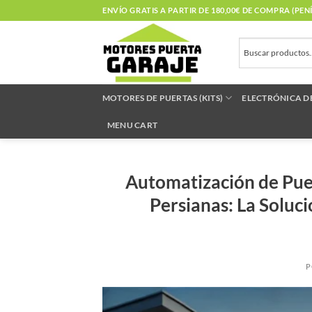
Saltar
ENVÍO GRATIS A PARTIR DE 180,00€ DE COMPRA (PE
al
contenido
MOTORES DE PUERTAS (KITS)
ELECTRÓNICA D
MENU CART
Automatización de Puer
Persianas: La Soluc
P