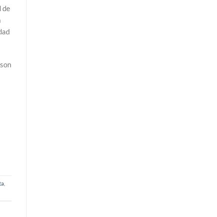
d de
a
idad
 son
ta
,