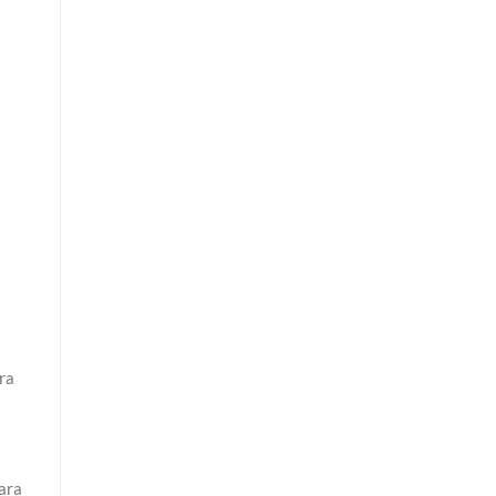
ra
para