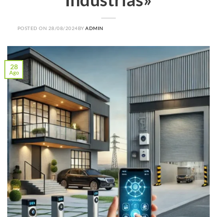
POSTED ON
28/08/2024
BY
ADMIN
28
Ago