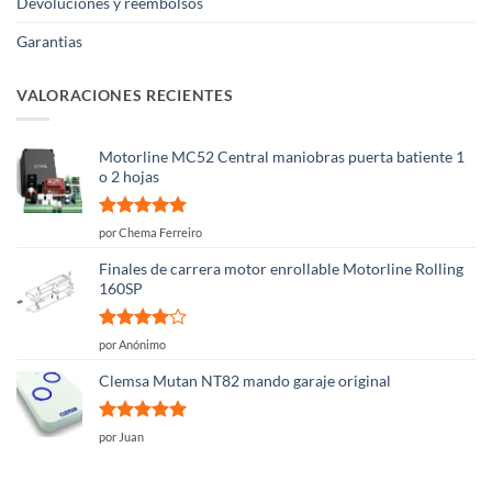
Devoluciones y reembolsos
Garantias
VALORACIONES RECIENTES
Motorline MC52 Central maniobras puerta batiente 1
o 2 hojas
Valorado
por Chema Ferreiro
con
5
de 5
Finales de carrera motor enrollable Motorline Rolling
160SP
Valorado
por Anónimo
con
4
de
5
Clemsa Mutan NT82 mando garaje original
Valorado
por Juan
con
5
de 5