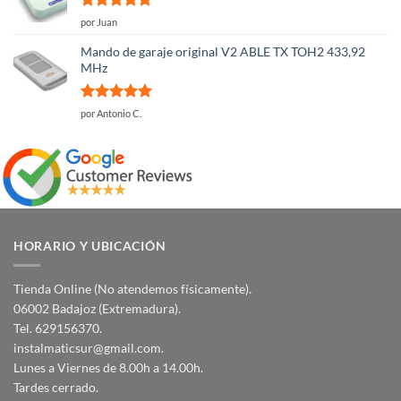
Valorado
por Juan
con
5
de 5
Mando de garaje original V2 ABLE TX TOH2 433,92
MHz
Valorado
por Antonio C.
con
5
de 5
HORARIO Y UBICACIÓN
Tienda Online (No atendemos físicamente).
06002 Badajoz (Extremadura).
Tel. 629156370.
instalmaticsur@gmail.com.
Lunes a Viernes de 8.00h a 14.00h.
Tardes cerrado.