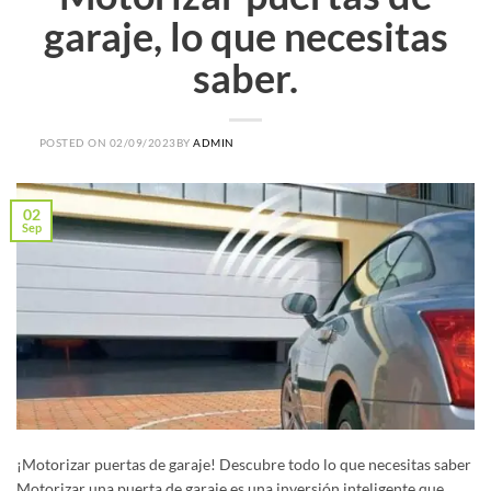
garaje, lo que necesitas
saber.
POSTED ON
02/09/2023
BY
ADMIN
02
Sep
¡Motorizar puertas de garaje! Descubre todo lo que necesitas saber
Motorizar una puerta de garaje es una inversión inteligente que