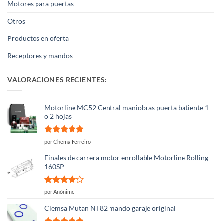
Motores para puertas
Otros
Productos en oferta
Receptores y mandos
VALORACIONES RECIENTES:
Motorline MC52 Central maniobras puerta batiente 1
o 2 hojas
Valorado
por Chema Ferreiro
con
5
de 5
Finales de carrera motor enrollable Motorline Rolling
160SP
Valorado
por Anónimo
con
4
de
5
Clemsa Mutan NT82 mando garaje original