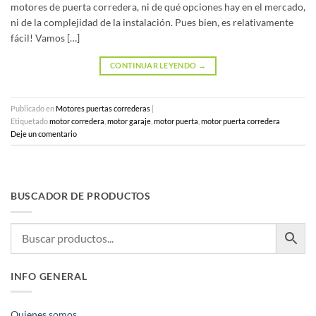
motores de puerta corredera, ni de qué opciones hay en el mercado,
ni de la complejidad de la instalación. Pues bien, es relativamente
fácil! Vamos […]
CONTINUAR LEYENDO
→
Publicado en
Motores puertas correderas
|
Etiquetado
motor corredera
,
motor garaje
,
motor puerta
,
motor puerta corredera
Deje un comentario
BUSCADOR DE PRODUCTOS
INFO GENERAL
Quienes somos