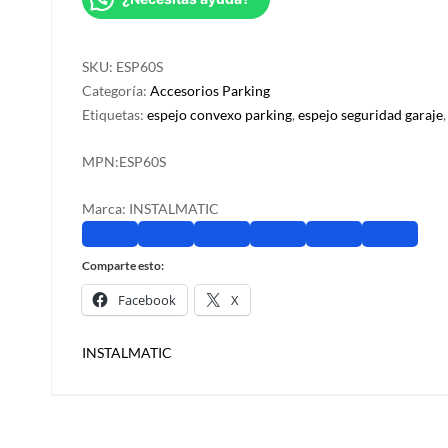
y
parking
60cm
SKU:
ESP60S
cantidad
Categoría:
Accesorios Parking
Etiquetas:
espejo convexo parking
,
espejo seguridad garaje
MPN:
ESP60S
Marca:
INSTALMATIC
Comparte esto:
Facebook
X
INSTALMATIC