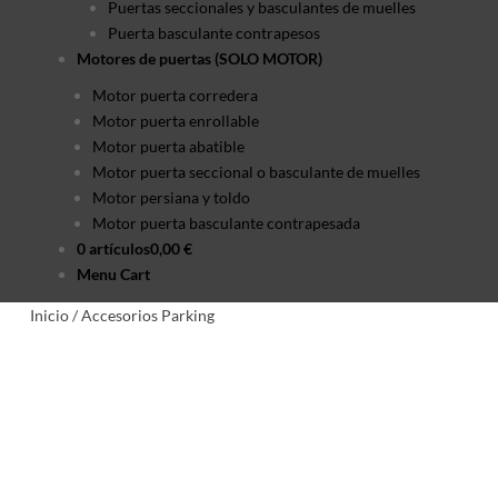
Puertas seccionales y basculantes de muelles
Puerta basculante contrapesos
Motores de puertas (SOLO MOTOR)
Motor puerta corredera
Motor puerta enrollable
Motor puerta abatible
Motor puerta seccional o basculante de muelles
Motor persiana y toldo
Motor puerta basculante contrapesada
0 artículos
0,00 €
Menu Cart
Inicio
/
Accesorios Parking