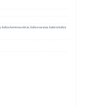
a
,
baliza luminosa obras
,
baliza naranja
,
bateria baliza