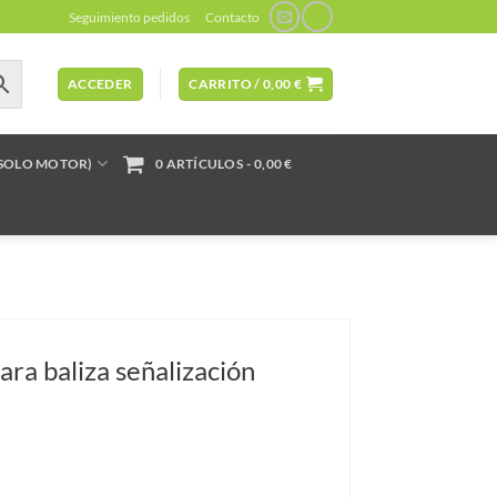
Seguimiento pedidos
Contacto
ACCEDER
CARRITO /
0,00
€
(SOLO MOTOR)
0 ARTÍCULOS
0,00 €
ra baliza señalización