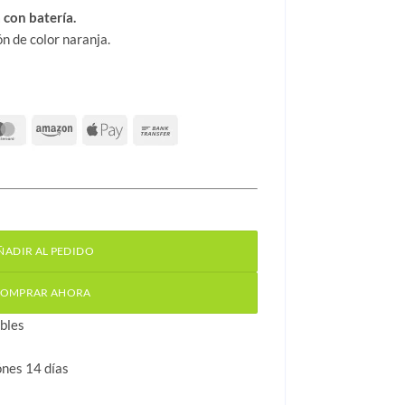
 con batería.
n de color naranja.
señalización luminosa cantidad
ÑADIR AL PEDIDO
OMPRAR AHORA
bles
ónes 14 días