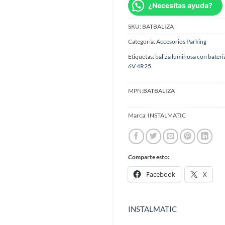
¿Necesitas ayuda?
SKU:
BATBALIZA
Categoría:
Accesorios Parking
Etiquetas:
baliza luminosa con bateri
6V 4R25
MPN:
BATBALIZA
Marca:
INSTALMATIC
Comparte esto:
Facebook
X
INSTALMATIC