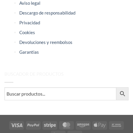
Aviso legal
Descargo de responsabilidad
Privacidad
Cookies
Devoluciones y reembolsos
Garantias
BUSCADOR DE PRODUCTOS
Visa
PayPal
Stripe
MasterCard
Amazon
Apple
Bank
Pay
Trans