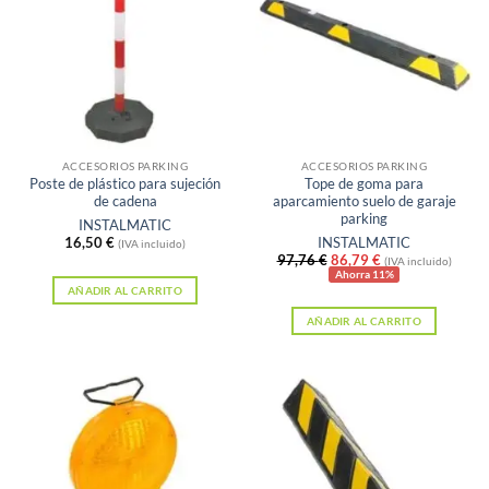
ACCESORIOS PARKING
ACCESORIOS PARKING
Poste de plástico para sujeción
Tope de goma para
de cadena
aparcamiento suelo de garaje
parking
INSTALMATIC
16,50
€
INSTALMATIC
(IVA incluido)
El
El
97,76
€
86,79
€
(IVA incluido)
precio
precio
Ahorra 11%
original
actual
AÑADIR AL CARRITO
era:
es:
AÑADIR AL CARRITO
97,76 €.
86,79 €.