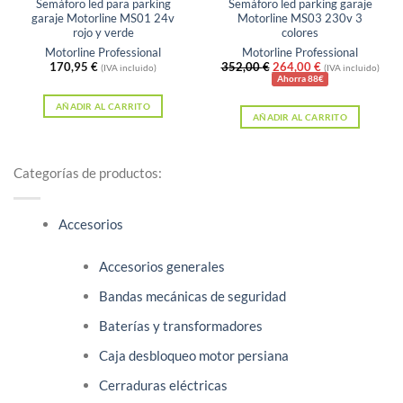
Semáforo led para parking
Semáforo led parking garaje
garaje Motorline MS01 24v
Motorline MS03 230v 3
rojo y verde
colores
Motorline Professional
Motorline Professional
El
El
170,95
€
352,00
€
264,00
€
(IVA incluido)
(IVA incluido)
precio
precio
Ahorra 88€
original
actual
era:
es:
AÑADIR AL CARRITO
AÑADIR AL CARRITO
352,00 €.
264,00 €.
Categorías de productos:
Accesorios
Accesorios generales
Bandas mecánicas de seguridad
Baterías y transformadores
Caja desbloqueo motor persiana
Cerraduras eléctricas