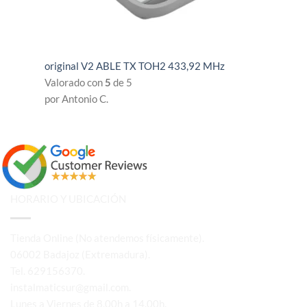
original V2 ABLE TX TOH2 433,92 MHz
Valorado con
5
de 5
por Antonio C.
HORARIO Y UBICACIÓN
Tienda Online (No atendemos físicamente).
06002 Badajoz (Extremadura).
Tel. 629156370.
instalmaticsur@gmail.com.
Lunes a Viernes de 8.00h a 14.00h.