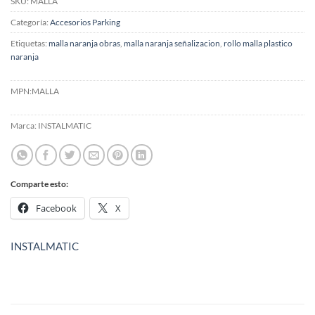
SKU:
MALLA
Categoría:
Accesorios Parking
Etiquetas:
malla naranja obras
,
malla naranja señalizacion
,
rollo malla plastico
naranja
MPN:
MALLA
Marca:
INSTALMATIC
Comparte esto:
Facebook
X
INSTALMATIC