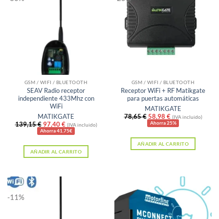
GSM / WIFI / BLUETOOTH
GSM / WIFI / BLUETOOTH
SEAV Radio receptor
Receptor WiFi + RF Matikgate
independiente 433Mhz con
para puertas automáticas
WiFi
MATIKGATE
El
El
MATIKGATE
78,65
€
58,98
€
(IVA incluido)
precio
precio
El
El
139,15
€
97,40
€
Ahorra 25%
(IVA incluido)
original
actual
precio
precio
Ahorra 41.75€
era:
es:
original
actual
AÑADIR AL CARRITO
78,65 €.
58,98 €.
era:
es:
AÑADIR AL CARRITO
139,15 €.
97,40 €.
-11%