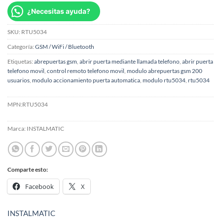
¿Necesitas ayuda?
SKU:
RTU5034
Categoría:
GSM / WiFi / Bluetooth
Etiquetas:
abrepuertas gsm
,
abrir puerta mediante llamada telefono
,
abrir puerta
telefono movil
,
control remoto telefono movil
,
modulo abrepuertas gsm 200
usuarios
,
modulo accionamiento puerta automatica
,
modulo rtu5034
,
rtu5034
MPN:
RTU5034
Marca:
INSTALMATIC
Comparte esto:
Facebook
X
INSTALMATIC