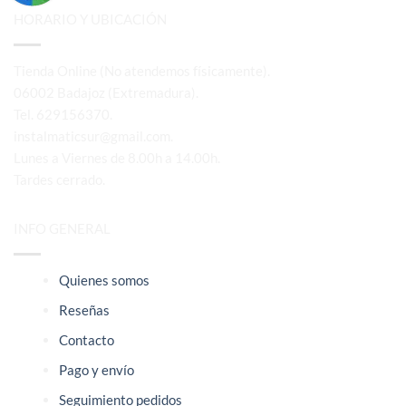
HORARIO Y UBICACIÓN
Tienda Online (No atendemos físicamente).
06002 Badajoz (Extremadura).
Tel. 629156370.
instalmaticsur@gmail.com.
Lunes a Viernes de 8.00h a 14.00h.
Tardes cerrado.
INFO GENERAL
Quienes somos
Reseñas
Contacto
Pago y envío
Seguimiento pedidos