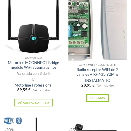
Sin existencias
DOMÓTICA
Motorline MCONNECT Bridge
GSM / WIFI / BLUETOOTH
módulo WiFi automatismos
Radio receptor WIFI de 2
Valorado con
3
de 5
canales + RF 433,92Mhz
(1)
INSTALMATIC
Motorline Professional
28,95
€
(IVA incluido)
89,55
€
(IVA incluido)
LEER MÁS
AÑADIR AL CARRITO
-30%
-25%