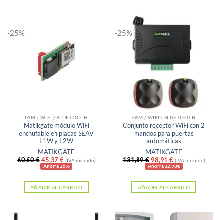
-25%
-25%
GSM / WIFI / BLUETOOTH
GSM / WIFI / BLUETOOTH
Matikgate módulo WiFi
Conjunto receptor WiFi con 2
enchufable en placas SEAV
mandos para puertas
L1W y L2W
automáticas
MATIKGATE
MATIKGATE
El
El
El
El
60,50
€
45,37
€
131,89
€
98,91
€
(IVA incluido)
(IVA incluido)
precio
precio
precio
precio
Ahorra 25%
Ahorra 32.98€
original
actual
original
actual
era:
es:
era:
es:
AÑADIR AL CARRITO
AÑADIR AL CARRITO
60,50 €.
45,37 €.
131,89 €.
98,91 €.