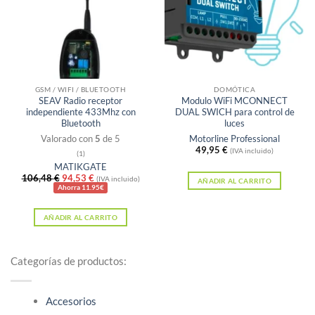
GSM / WIFI / BLUETOOTH
DOMÓTICA
SEAV Radio receptor
Modulo WiFi MCONNECT
independiente 433Mhz con
DUAL SWICH para control de
Bluetooth
luces
Valorado con
5
de 5
Motorline Professional
49,95
€
(IVA incluido)
(1)
MATIKGATE
El
El
106,48
€
94,53
€
(IVA incluido)
AÑADIR AL CARRITO
precio
precio
Ahorra 11.95€
original
actual
era:
es:
AÑADIR AL CARRITO
106,48 €.
94,53 €.
Categorías de productos:
Accesorios