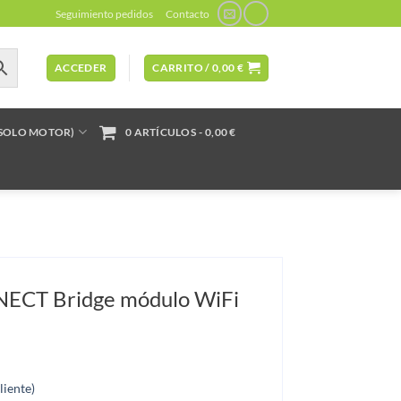
Seguimiento pedidos
Contacto
ACCEDER
CARRITO /
0,00
€
(SOLO MOTOR)
0 ARTÍCULOS
0,00 €
ECT Bridge módulo WiFi
liente)