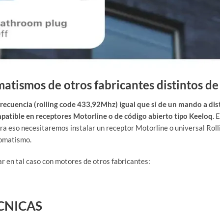
atismos de otros fabricantes distintos d
encia (rolling code 433,92Mhz) igual que si de un mando a distan
mpatible en receptores Motorline o de código abierto tipo Keeloq
. 
so necesitaremos instalar un receptor Motorline o universal Rollin
tomatismo.
r en tal caso con motores de otros fabricantes:
CNICAS