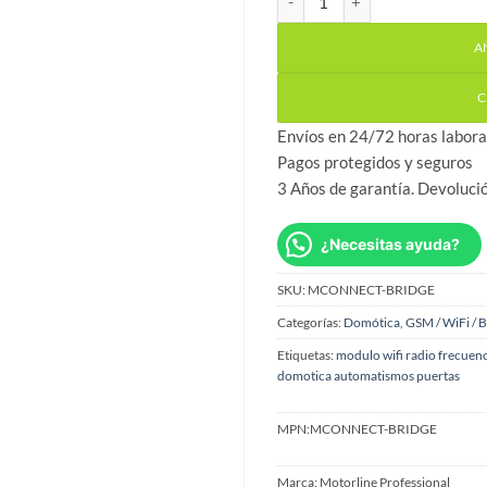
A
C
Envíos en 24/72 horas labora
Pagos protegidos y seguros
3 Años de garantía. Devoluci
¿Necesitas ayuda?
SKU:
MCONNECT-BRIDGE
Categorías:
Domótica
,
GSM / WiFi / 
Etiquetas:
modulo wifi radio frecuen
domotica automatismos puertas
MPN:
MCONNECT-BRIDGE
Marca:
Motorline Professional