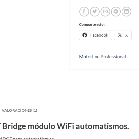
Comparte esto:
Facebook
X
Motorline Professional
VALORACIONES (1)
ridge módulo WiFi automatismos.
IDGE para automatismos.