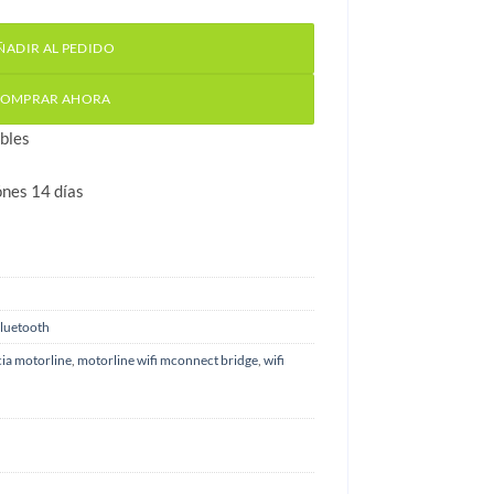
ÑADIR AL PEDIDO
OMPRAR AHORA
bles
ónes 14 días
Bluetooth
cia motorline
,
motorline wifi mconnect bridge
,
wifi