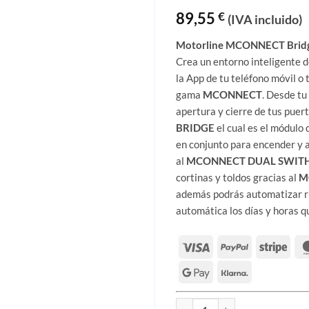
Valora
1
89,55
€
do con
(IVA incluido)
3
de 5
en
Motorline MCONNECT Bridg
base a
Crea un entorno inteligente d
valorac
ión de
la App de tu teléfono móvil o 
un
gama
MCONNECT
. Desde tu
cliente
apertura y cierre de tus puer
BRIDGE
el cual es el módulo
en conjunto para encender y a
al
MCONNECT DUAL SWIT
cortinas y toldos gracias al
M
además podrás automatizar ru
automática los días y horas q
Motorline MCONNECT Bridge