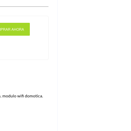
PRAR AHORA
s
,
modulo wifi domotica
,