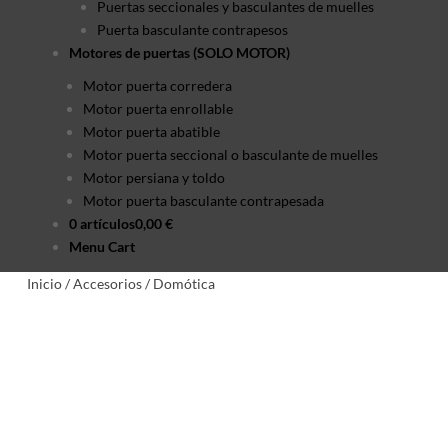
Puertas seccionales y basculantes de muelles
Puerta basculante contrapesos
Motores de puertas (SOLO MOTOR)
Motor puerta corredera
Motor puerta enrollable
Motor puerta abatible
Motor puerta seccional o basculante de muelles
Motor persiana y toldo
Motor puerta basculante contrapesada
0 artículos
0,00 €
Menu Cart
Inicio
/
Accesorios
/
Domótica