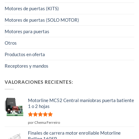
Motores de puertas (KITS)
Motores de puertas (SOLO MOTOR)
Motores para puertas
Otros
Productos en oferta
Receptores y mandos
VALORACIONES RECIENTES:
Motorline MC52 Central maniobras puerta batiente
1 o 2 hojas
Valorado
por Chema Ferreiro
con
5
de 5
Finales de carrera motor enrollable Motorline
Rolling 160SP