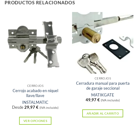
PRODUCTOS RELACIONADOS
Sin existencias
CERROJOS
Cerradura manual para puerta
CERROJOS
de garaje seccional
Cerrojo acabado en níquel
MATIKGATE
llave/llave
49,97
€
(IVA incluido)
INSTALMATIC
Desde
29,97
€
(IVA incluido)
AÑADIR AL CARRITO
VER OPCIONES
Este
producto