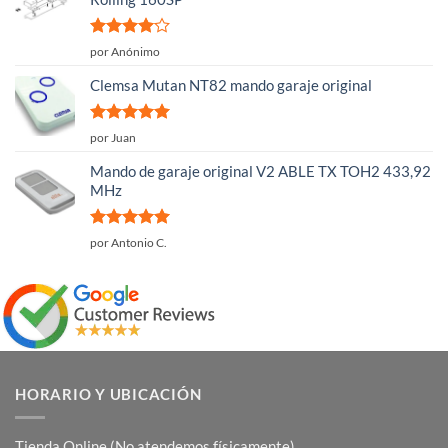
Valorado
por Anónimo
con
4
de
5
Clemsa Mutan NT82 mando garaje original
Valorado
por Juan
con
5
de 5
Mando de garaje original V2 ABLE TX TOH2 433,92
MHz
Valorado
por Antonio C.
con
5
de 5
HORARIO Y UBICACIÓN
Tienda Online (No atendemos físicamente).