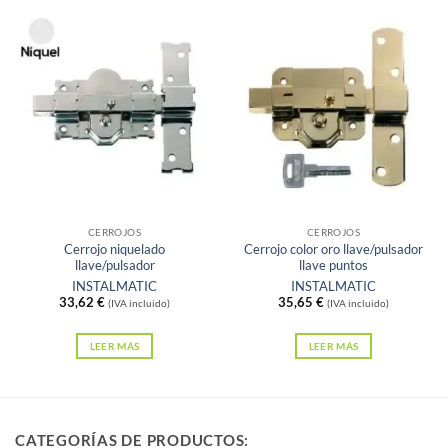
tiene
múltiples
variantes.
Las
opciones
se
pueden
elegir
Sin existencias
Sin existencias
en
la
CERROJOS
CERROJOS
Cerrojo niquelado
Cerrojo color oro llave/pulsador
página
llave/pulsador
llave puntos
de
INSTALMATIC
INSTALMATIC
33,62
€
35,65
€
producto
(IVA incluido)
(IVA incluido)
LEER MÁS
LEER MÁS
CATEGORÍAS DE PRODUCTOS: