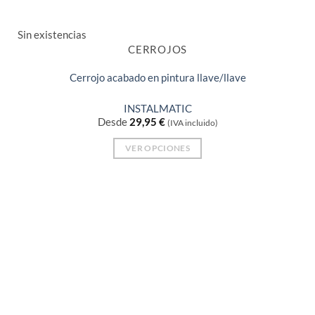
Sin existencias
CERROJOS
Cerrojo acabado en pintura llave/llave
INSTALMATIC
Desde
29,95
€
(IVA incluido)
VER OPCIONES
Este
producto
tiene
múltiples
variantes.
Las
opciones
se
pueden