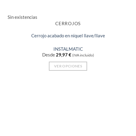
Sin existencias
CERROJOS
Cerrojo acabado en níquel llave/llave
INSTALMATIC
Desde
29,97
€
(IVA incluido)
VER OPCIONES
Este
producto
tiene
múltiples
variantes.
Las
opciones
se
pueden