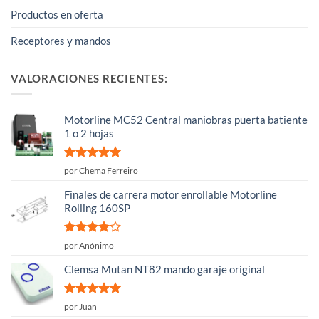
Productos en oferta
Receptores y mandos
VALORACIONES RECIENTES:
Motorline MC52 Central maniobras puerta batiente
1 o 2 hojas
Valorado
por Chema Ferreiro
con
5
de 5
Finales de carrera motor enrollable Motorline
Rolling 160SP
Valorado
por Anónimo
con
4
de
5
Clemsa Mutan NT82 mando garaje original
Valorado
por Juan
con
5
de 5