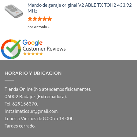
Mando de garaje original V2 ABLE TX TOH2 433,92
MHz
Valorado
por Antonio C.
con
5
de 5
HORARIO Y UBICACIÓN
Tienda Online (No atendemos físicamente).
06002 Badajoz (Extremadura).
Tel. 629156370.
instalmaticsur@gmail.com.
Lunes a Viernes de 8.00h a 14.00h.
Tardes cerrado.