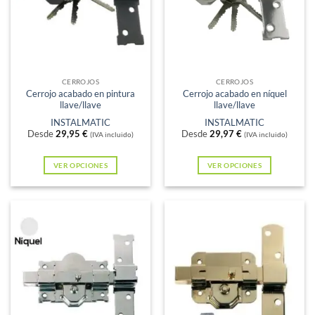
Sin existencias
Sin existencias
CERROJOS
CERROJOS
Cerrojo acabado en pintura
Cerrojo acabado en níquel
llave/llave
llave/llave
INSTALMATIC
INSTALMATIC
Desde
29,95
€
Desde
29,97
€
(IVA incluido)
(IVA incluido)
VER OPCIONES
VER OPCIONES
Este
Este
producto
producto
tiene
tiene
múltiples
múltiples
variantes.
variantes.
Las
Las
opciones
opciones
se
se