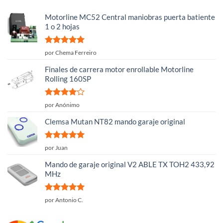
Motorline MC52 Central maniobras puerta batiente
1 o 2 hojas
Valorado
por Chema Ferreiro
con
5
de 5
Finales de carrera motor enrollable Motorline
Rolling 160SP
Valorado
por Anónimo
con
4
de
5
Clemsa Mutan NT82 mando garaje original
Valorado
por Juan
con
5
de 5
Mando de garaje original V2 ABLE TX TOH2 433,92
MHz
Valorado
por Antonio C.
con
5
de 5