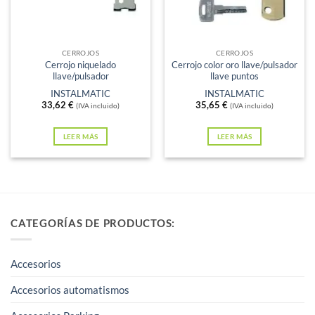
pueden
pueden
elegir
elegir
Sin existencias
Sin existencias
en
en
la
la
CERROJOS
CERROJOS
Cerrojo niquelado
Cerrojo color oro llave/pulsador
página
página
llave/pulsador
llave puntos
de
de
INSTALMATIC
INSTALMATIC
producto
producto
33,62
€
35,65
€
(IVA incluido)
(IVA incluido)
LEER MÁS
LEER MÁS
CATEGORÍAS DE PRODUCTOS:
Accesorios
Accesorios automatismos