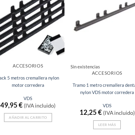
ACCESORIOS
Sin existencias
ACCESORIOS
ack 5 metros cremallera nylon
motor corredera
Tramo 1 metro cremallera dent
nylon VDS motor corredera
VDS
49,95
€
(IVA incluido)
VDS
12,25
€
(IVA incluido)
AÑADIR AL CARRITO
LEER MÁS