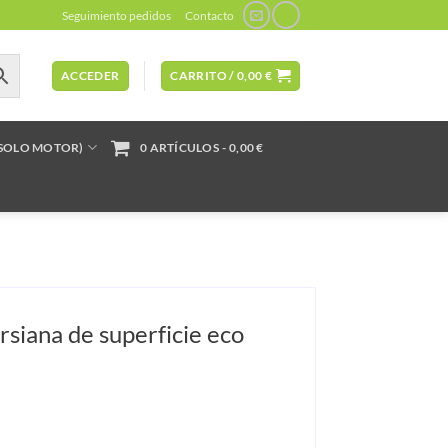
Seguimiento pedidos
Contacto
ACCEDER
CARRITO /
0,00
€
(SOLO MOTOR)
0 ARTÍCULOS
0,00 €
siana de superficie eco