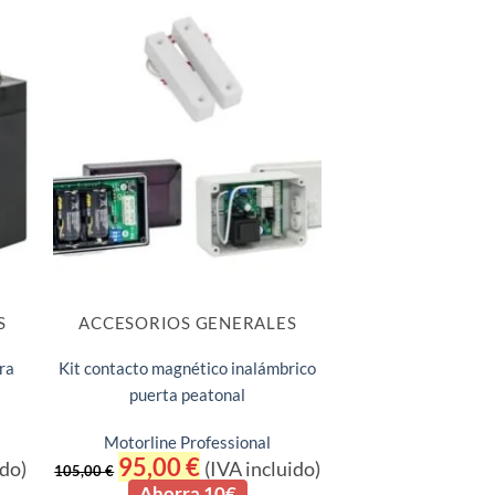
S
ACCESORIOS GENERALES
ra
Kit contacto magnético inalámbrico
puerta peatonal
Motorline Professional
El
95,00
€
El
ido)
(IVA incluido)
105,00
€
precio
precio
Ahorra 10€