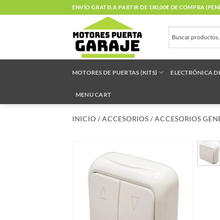
Saltar
ENVÍO GRATIS A PARTIR DE 180,00€ DE COMPRA (PE
al
contenido
MOTORES DE PUERTAS (KITS)
ELECTRÓNICA D
MENU CART
INICIO
/
ACCESORIOS
/
ACCESORIOS GEN