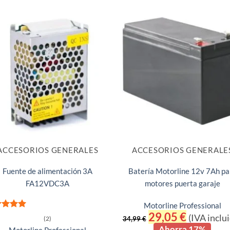
ACCESORIOS GENERALES
ACCESORIOS GENERALE
Fuente de alimentación 3A
Batería Motorline 12v 7Ah pa
FA12VDC3A
motores puerta garaje
Motorline Professional
El
29,05
€
El
rado
(IVA inclu
(2)
34,99
€
precio
precio
n
5
de 5
Ahorra 17%