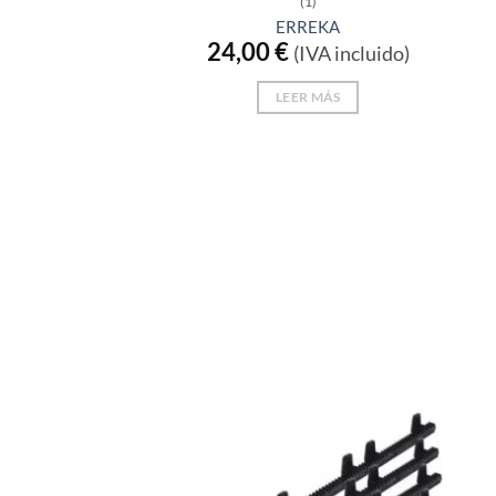
(1)
con
4
de
ERREKA
5
24,00
€
(IVA incluido)
LEER MÁS