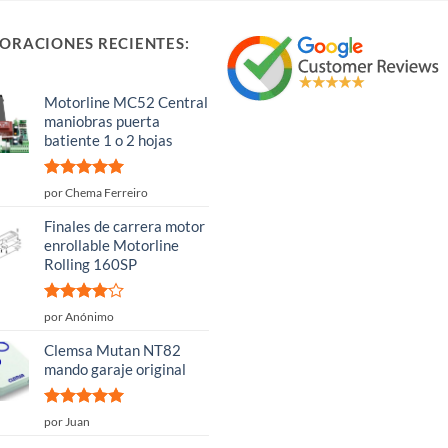
ORACIONES RECIENTES:
Motorline MC52 Central
maniobras puerta
batiente 1 o 2 hojas
Valorado
por Chema Ferreiro
con
5
de 5
Finales de carrera motor
enrollable Motorline
Rolling 160SP
Valorado
por Anónimo
con
4
de
5
Clemsa Mutan NT82
mando garaje original
Valorado
por Juan
con
5
de 5