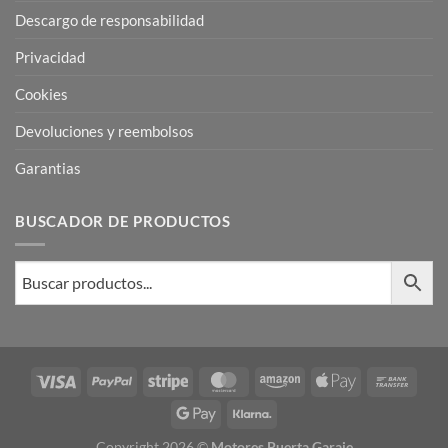
Descargo de responsabilidad
Privacidad
Cookies
Devoluciones y reembolsos
Garantias
BUSCADOR DE PRODUCTOS
Visa
PayPal
Stripe
MasterCard
Amazon
Apple
Bank
Pay
Trans
Google
Klarna
Pay
Copyright 2026 ©
Motores Puerta Garaje