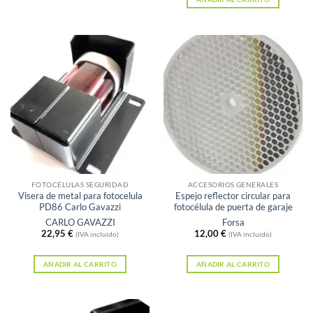
49,95 €.
41,79 €.
FOTOCÉLULAS SEGURIDAD
ACCESORIOS GENERALES
Visera de metal para fotocelula
Espejo reflector circular para
PD86 Carlo Gavazzi
fotocélula de puerta de garaje
CARLO GAVAZZI
Forsa
22,95
€
12,00
€
(IVA incluido)
(IVA incluido)
AÑADIR AL CARRITO
AÑADIR AL CARRITO