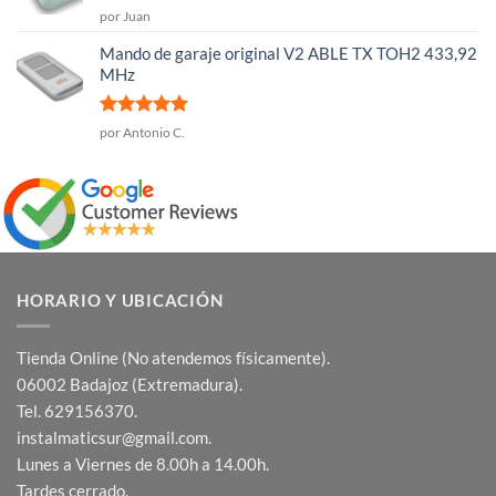
Valorado
por Juan
con
5
de 5
Mando de garaje original V2 ABLE TX TOH2 433,92
MHz
Valorado
por Antonio C.
con
5
de 5
HORARIO Y UBICACIÓN
Tienda Online (No atendemos físicamente).
06002 Badajoz (Extremadura).
Tel. 629156370.
instalmaticsur@gmail.com.
Lunes a Viernes de 8.00h a 14.00h.
Tardes cerrado.