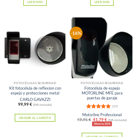
LEER MÁS
LEER MÁS
-16%
FOTOCÉLULAS SEGURIDAD
FOTOCÉLULAS SEGURIDAD
Kit fotocélula de reflexion con
Fotocélula de espejo
espejo y protecciones metal
MOTORLINE MFE para
puertas de garaje
CARLO GAVAZZI
99,99
€
(IVA incluido)
(17)
Valorado
Motorline Professional
con
5
de 5
AÑADIR AL CARRITO
El
El
49,95
€
41,79
€
(IVA incluido)
precio
precio
Ahorra 16%
original
actual
era:
es:
AÑADIR AL CARRITO