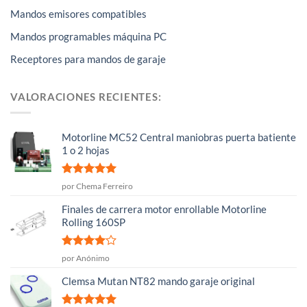
Mandos emisores compatibles
Mandos programables máquina PC
Receptores para mandos de garaje
VALORACIONES RECIENTES:
Motorline MC52 Central maniobras puerta batiente
1 o 2 hojas
Valorado
por Chema Ferreiro
con
5
de 5
Finales de carrera motor enrollable Motorline
Rolling 160SP
Valorado
por Anónimo
con
4
de
5
Clemsa Mutan NT82 mando garaje original