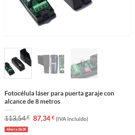
Fotocélula láser para puerta garaje con
alcance de 8 metros
113,54
€
El
87,34
€
El
(IVA incluido)
precio
precio
original
actual
Ahorra 26.2€
era:
es: