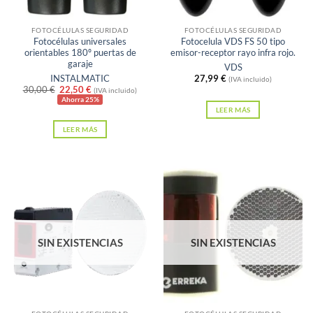
FOTOCÉLULAS SEGURIDAD
FOTOCÉLULAS SEGURIDAD
Fotocélulas universales
Fotocelula VDS FS 50 tipo
orientables 180º puertas de
emisor-receptor rayo infra rojo.
garaje
VDS
INSTALMATIC
27,99
€
(IVA incluido)
El
El
30,00
€
22,50
€
(IVA incluido)
precio
precio
Ahorra 25%
original
actual
LEER MÁS
era:
es:
LEER MÁS
30,00 €.
22,50 €.
SIN EXISTENCIAS
SIN EXISTENCIAS