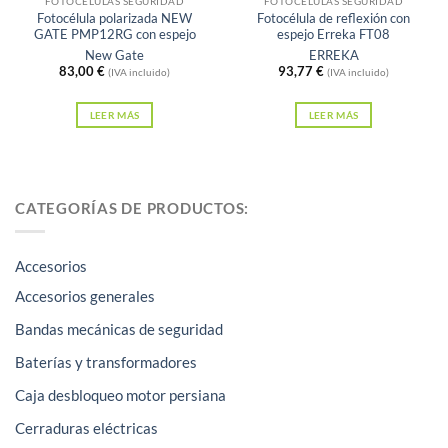
FOTOCÉLULAS SEGURIDAD
FOTOCÉLULAS SEGURIDAD
Fotocélula polarizada NEW
Fotocélula de reflexión con
GATE PMP12RG con espejo
espejo Erreka FT08
New Gate
ERREKA
83,00
€
93,77
€
(IVA incluido)
(IVA incluido)
LEER MÁS
LEER MÁS
CATEGORÍAS DE PRODUCTOS:
Accesorios
Accesorios generales
Bandas mecánicas de seguridad
Baterías y transformadores
Caja desbloqueo motor persiana
Cerraduras eléctricas