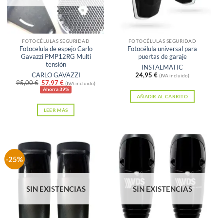
FOTOCÉLULAS SEGURIDAD
FOTOCÉLULAS SEGURIDAD
Fotocelula de espejo Carlo
Fotocélula universal para
Gavazzi PMP12RG Multi
puertas de garaje
tensión
INSTALMATIC
CARLO GAVAZZI
24,95
€
(IVA incluido)
El
El
95,00
€
57,97
€
(IVA incluido)
precio
precio
Ahorra 39%
original
actual
AÑADIR AL CARRITO
era:
es:
LEER MÁS
95,00 €.
57,97 €.
-25%
SIN EXISTENCIAS
SIN EXISTENCIAS