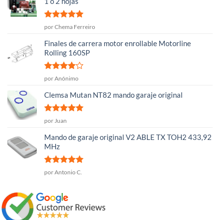
1 o 2 hojas
Valorado
por Chema Ferreiro
con
5
de 5
Finales de carrera motor enrollable Motorline
Rolling 160SP
Valorado
por Anónimo
con
4
de
5
Clemsa Mutan NT82 mando garaje original
Valorado
por Juan
con
5
de 5
Mando de garaje original V2 ABLE TX TOH2 433,92
MHz
Valorado
por Antonio C.
con
5
de 5