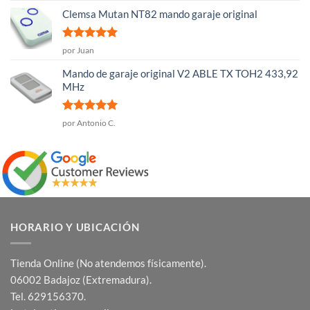
5
Clemsa Mutan NT82 mando garaje original
Valorado
por Juan
con
5
de 5
Mando de garaje original V2 ABLE TX TOH2 433,92
MHz
Valorado
por Antonio C.
con
5
de 5
HORARIO Y UBICACIÓN
Tienda Online (No atendemos físicamente).
06002 Badajoz (Extremadura).
Tel. 629156370.