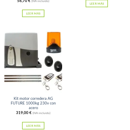
56,70
€
(IVA incluido)
LEER MÁS
LEER MÁS
Sin existencias
Kit motor corredera AG
FUTURE 1000kg 230v con
acero
319,00
€
(IVA incluido)
LEER MÁS