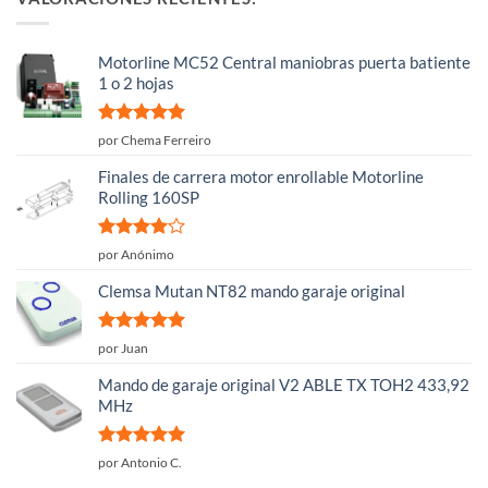
Motorline MC52 Central maniobras puerta batiente
1 o 2 hojas
Valorado
por Chema Ferreiro
con
5
de 5
Finales de carrera motor enrollable Motorline
Rolling 160SP
Valorado
por Anónimo
con
4
de
5
Clemsa Mutan NT82 mando garaje original
Valorado
por Juan
con
5
de 5
Mando de garaje original V2 ABLE TX TOH2 433,92
MHz
Valorado
por Antonio C.
con
5
de 5