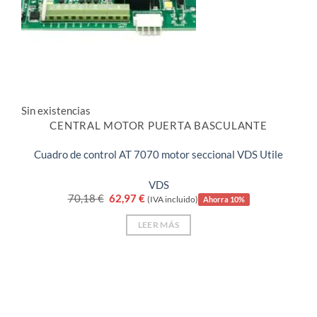
Sin existencias
CENTRAL MOTOR PUERTA BASCULANTE
Cuadro de control AT 7070 motor seccional VDS Utile
VDS
El
El
70,18
€
62,97
€
(IVA incluido)
Ahorra 10%
precio
precio
original
actual
LEER MÁS
era:
es:
70,18 €.
62,97 €.