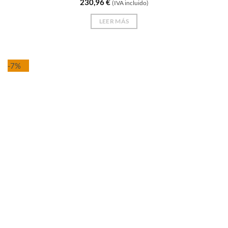
230,96
€
(IVA incluido)
LEER MÁS
-7%