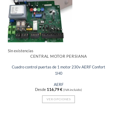
Sin existencias
CENTRAL MOTOR PERSIANA
Cuadro control puertas de 1 motor 230v AERF Confort
1H0
AERF
Desde
116,79
€
(IVA incluido)
VER OPCIONES
Este
producto