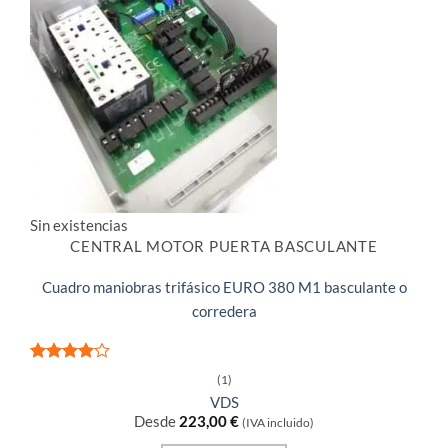
Sin existencias
CENTRAL MOTOR PUERTA BASCULANTE
Cuadro maniobras trifásico EURO 380 M1 basculante o
corredera
Valorado
(1)
con
4
de
VDS
5
Desde
223,00
€
(IVA incluido)