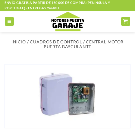
Saltar
ENVÍO GRATIS A PARTIR DE 180,00€ DE COMPRA (PENÍNSULA Y
PORTUGAL) - ENTREGAS 24/48H
al
contenido
INICIO
/
CUADROS DE CONTROL
/
CENTRAL MOTOR
PUERTA BASCULANTE