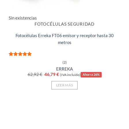
Sin existencias
FOTOCÉLULAS SEGURIDAD
Fotocélulas Erreka FT06 emisor y receptor hasta 30
metros
Valorado
(2)
con
5
de 5
ERREKA
El
El
62,92
€
46,79
€
(IVA incluido)
Ahorra 26%
precio
precio
original
actual
LEER MÁS
era:
es:
62,92 €.
46,79 €.