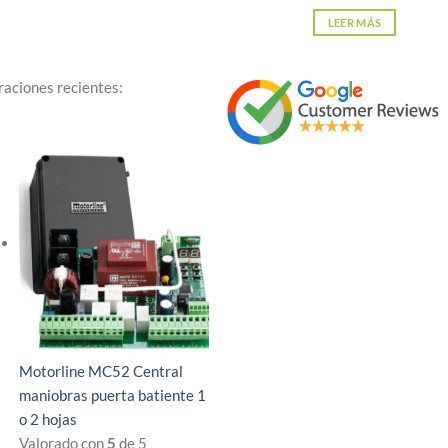
125,00 €.
110
LEER MÁS
raciones recientes:
Motorline MC52 Central
maniobras puerta batiente 1
o 2 hojas
Valorado con
5
de 5