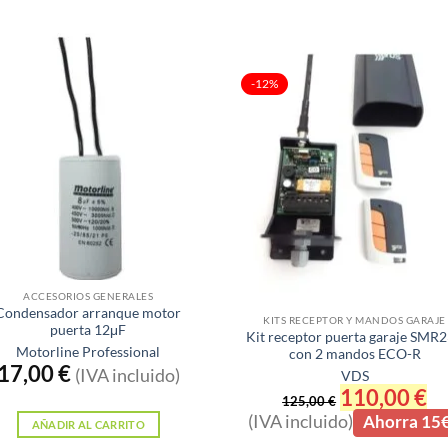
-12%
Sin existencias
ACCESORIOS GENERALES
Condensador arranque motor
KITS RECEPTOR Y MANDOS GARAJE
puerta 12μF
Kit receptor puerta garaje SMR
Motorline Professional
con 2 mandos ECO-R
17,00
€
(IVA incluido)
VDS
El
110,00
€
El
125,00
€
precio
pre
(IVA incluido)
Ahorra 15
original
act
AÑADIR AL CARRITO
era:
es: