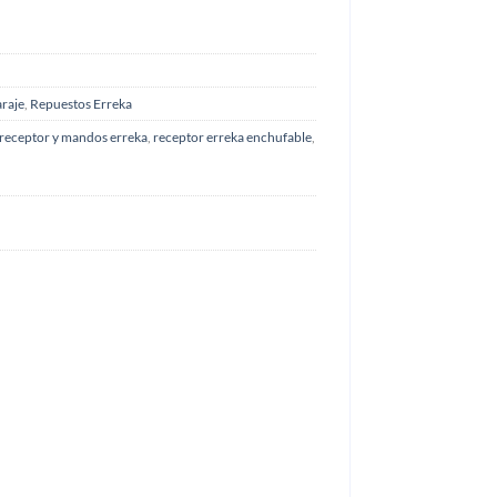
araje
,
Repuestos Erreka
 receptor y mandos erreka
,
receptor erreka enchufable
,