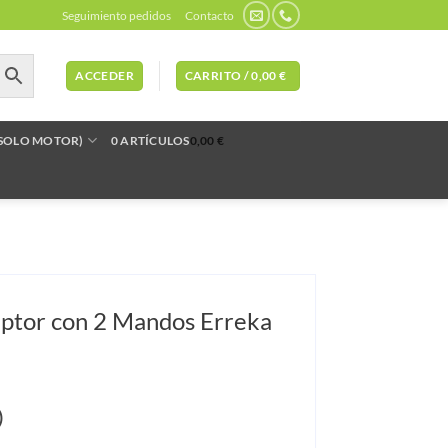
Seguimiento pedidos
Contacto
ACCEDER
CARRITO /
0,00
€
(SOLO MOTOR)
0 ARTÍCULOS
0,00 €
ptor con 2 Mandos Erreka
)