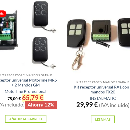
2%
Sin existencias
KITS RECEPTOR Y MANDOS GARAJE
ceptor universal Motorline MR5
KITS RECEPTOR Y MANDOS GARAJE
+ 2 Mandos GM
Kit receptor universal RX1 con
Motorline Professional
mandos TX20
El
65,79
€
El
INSTALMATIC
75,00
€
precio
precio
29,99
€
VA incluido)
Ahorra 12%
(IVA incluido)
original
actual
era:
es:
75,00 €.
65,79 €.
AÑADIR AL CARRITO
LEER MÁS