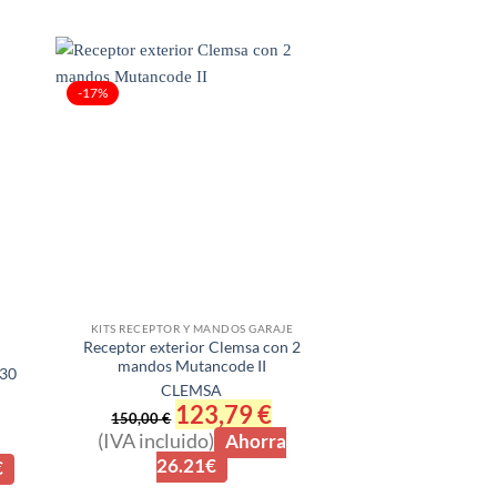
-17%
KITS RECEPTOR Y MANDOS GARAJE
Receptor exterior Clemsa con 2
mandos Mutancode II
230
CLEMSA
El
123,79
€
El
150,00
€
precio
precio
(IVA incluido)
Ahorra
original
actual
cio
era:
es:
26.21€
€
ual
150,00 €.
123,79 €.