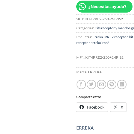
¿Necesitas ayuda?
SKU:
KIT-IRRE2-250+2-IRIS2
Categorías:
Kits receptor y mandos g
Etiquetas:
Erreka IRRE2 receptor
,
kit
receptor erreka irre2
MPN:
KIT-IRRE2-250+2-IRIS2
Marca:
ERREKA
Comparte esto:
Facebook
X
ERREKA