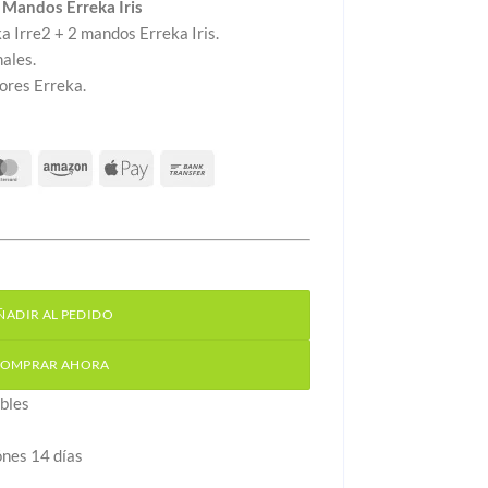
 Mandos Erreka Iris
a Irre2 + 2 mandos Erreka Iris.
ales.
ores Erreka.
Mandos Erreka Iris cantidad
ÑADIR AL PEDIDO
OMPRAR AHORA
bles
ónes 14 días