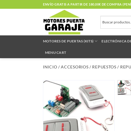
Saltar
ENVÍO GRATIS A PARTIR DE 180,00€ DE COMPRA (PE
al
contenido
MOTORES DE PUERTAS (KITS)
ELECTRÓNICA D
MENU CART
INICIO
/
ACCESORIOS
/
REPUESTOS
/
REPU