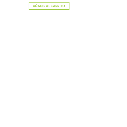
,00 €.
AÑADIR AL CARRITO