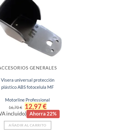
ACCESORIOS GENERALES
Visera universal protección
plástico ABS fotocelula MF
Motorline Professional
El
12,97
€
El
16,70
€
precio
precio
VA incluido)
Ahorra 22%
original
actual
era:
es:
16,70 €.
12,97 €.
AÑADIR AL CARRITO