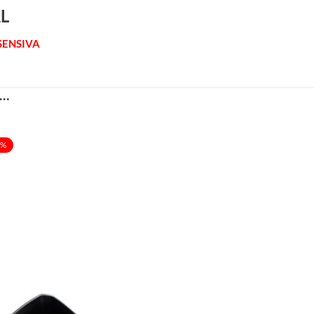
L
 SENSIVA
S…
2%