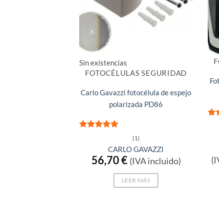
F
Sin existencias
FOTOCÉLULAS SEGURIDAD
Fo
Carlo Gavazzi fotocélula de espejo
polarizada PD86
Val
co
Valorado
(1)
con
5
de 5
CARLO GAVAZZI
56,70
€
(I
(IVA incluido)
LEER MÁS