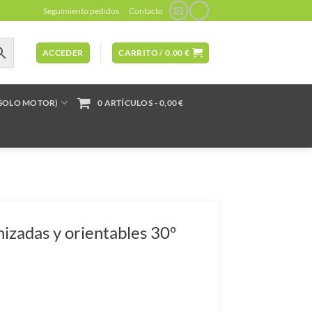
Seguimiento pedidos
Contacto
ACCEDER
CARRITO /
0,00
€
(SOLO MOTOR)
0 ARTÍCULOS
0,00 €
nizadas y orientables 30º