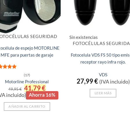
OTOCÉLULAS SEGURIDAD
Sin existencias
FOTOCÉLULAS SEGURID
tocélula de espejo MOTORLINE
MFE para puertas de garaje
Fotocelula VDS FS 50 tipo emis
receptor rayo infra rojo.
orado
VDS
(17)
n
5
de 5
27,99
€
(IVA incluido)
Motorline Professional
El
41,79
€
El
49,95
€
precio
precio
LEER MÁS
VA incluido)
Ahorra 16%
original
actual
era:
es:
49,95 €.
41,79 €.
AÑADIR AL CARRITO